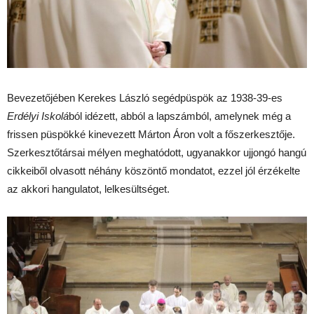
Bevezetőjében Kerekes László segédpüspök az 1938-39-es
Erdélyi Iskolá
ból idézett, abból a lapszámból, amelynek még a
frissen püspökké kinevezett Márton Áron volt a főszerkesztője.
Szerkesztőtársai mélyen meghatódott, ugyanakkor ujjongó hangú
cikkeiből olvasott néhány köszöntő mondatot, ezzel jól érzékelte
az akkori hangulatot, lelkesültséget.