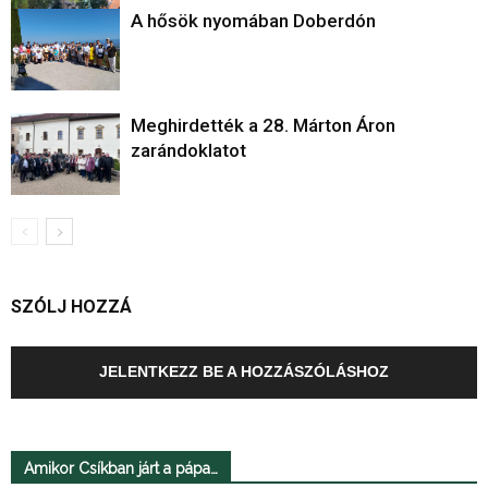
A hősök nyomában Doberdón
Meghirdették a 28. Márton Áron
zarándoklatot
SZÓLJ HOZZÁ
JELENTKEZZ BE A HOZZÁSZÓLÁSHOZ
Amikor Csíkban járt a pápa…