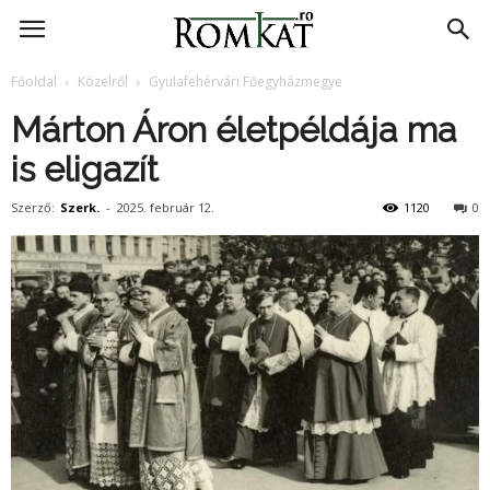
RomKat.ro
Főoldal
Közelről
Gyulafehérvári Főegyházmegye
Márton Áron életpéldája ma
is eligazít
Szerző:
Szerk.
-
2025. február 12.
1120
0