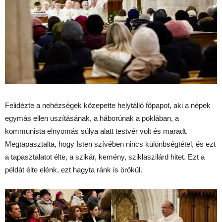
Felidézte a nehézségek közepette helytálló főpapot, aki a népek
egymás ellen uszításának, a háborúnak a poklában, a
kommunista elnyomás súlya alatt testvér volt és maradt.
Megtapasztalta, hogy Isten szívében nincs különbségtétel, és ezt
a tapasztalatot élte, a szikár, kemény, sziklaszilárd hitet. Ezt a
példát élte elénk, ezt hagyta ránk is örökül.