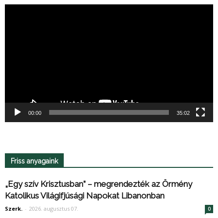
Videólejátszó
00:00
35:02
Friss anyagaink
„Egy szív Krisztusban” – megrendezték az Örmény
Katolikus Világifjúsági Napokat Libanonban
Szerk.
-
2026. augusztus 07.
0