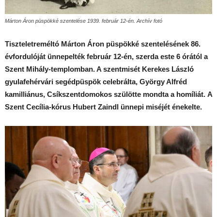
Márton Áron püspökké szentelése 1939. február 12-én. Archív fotó
Tiszteletreméltó Márton Áron püspökké szentelésének 86.
évfordulóját ünnepelték február 12-én, szerda este 6 órától a
Szent Mihály-templomban. A szentmisét Kerekes László
gyulafehérvári segédpüspök celebrálta, György Alfréd
kamilliánus, Csíkszentdomokos szülötte mondta a homíliát.
A
Szent Cecília-kórus Hubert Zaindl ünnepi miséjét énekelte.