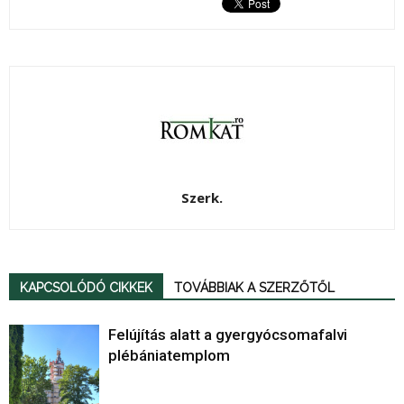
Szerk.
KAPCSOLÓDÓ CIKKEK
TOVÁBBIAK A SZERZŐTŐL
Felújítás alatt a gyergyócsomafalvi
plébániatemplom