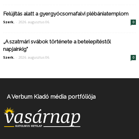
Felújítás alatt a gyergyócsomafalvi plébániatemplom
Szerk.
-
2026. augusztus 06.
0
„A szatmári svábok története a betelepítéstől
napjainkig”
Szerk.
-
2026. augusztus 06.
0
A Verbum Kiadó média portfóliója