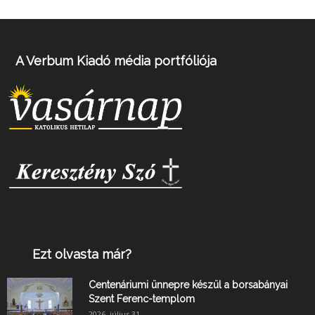
A Verbum Kiadó média portfóliója
Ezt olvasta már?
Centenáriumi ünnepre készül a borsabányai
Szent Ferenc-templom
2026. július 31.