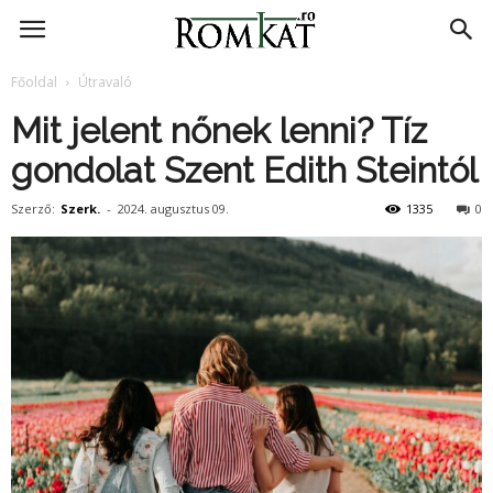
RomKat.ro
Főoldal
Útravaló
Mit jelent nőnek lenni? Tíz
gondolat Szent Edith Steintól
Szerző:
Szerk.
-
2024. augusztus 09.
1335
0