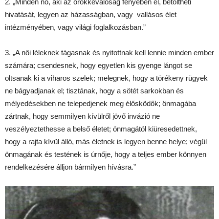
2. „Minden nő, aki az örökkévalóság fényében él, betöltheti
hivatását, legyen az házasságban, vagy vallásos élet
intézményében, vagy világi foglalkozásban.”
3. „A női léleknek tágasnak és nyitottnak kell lennie minden ember
számára; csendesnek, hogy egyetlen kis gyenge lángot se
oltsanak ki a viharos szelek; melegnek, hogy a törékeny rügyek
ne bágyadjanak el; tisztának, hogy a sötét sarkokban és
mélyedésekben ne telepedjenek meg élősködők; önmagába
zártnak, hogy semmilyen kívülről jövő invázió ne
veszélyeztethesse a belső életet; önmagától kiüresedettnek,
hogy a rajta kívül álló, más életnek is legyen benne helye; végül
önmagának és testének is úrnője, hogy a teljes ember könnyen
rendelkezésére álljon bármilyen hívásra.”