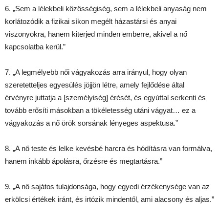
6. „Sem a lélekbeli közösségiség, sem a lélekbeli anyaság nem
korlátozódik a fizikai síkon megélt házastársi és anyai
viszonyokra, hanem kiterjed minden emberre, akivel a nő
kapcsolatba kerül.”
7. „A legmélyebb női vágyakozás arra irányul, hogy olyan
szeretetteljes egyesülés jöjjön létre, amely fejlődése által
érvényre juttatja a [személyiség] érését, és egyúttal serkenti és
tovább erősíti másokban a tökéletesség utáni vágyat… ez a
vágyakozás a nő örök sorsának lényeges aspektusa.”
8. „A nő teste és lelke kevésbé harcra és hódításra van formálva,
hanem inkább ápolásra, őrzésre és megtartásra.”
9. „A nő sajátos tulajdonsága, hogy egyedi érzékenysége van az
erkölcsi értékek iránt, és irtózik mindentől, ami alacsony és aljas.”