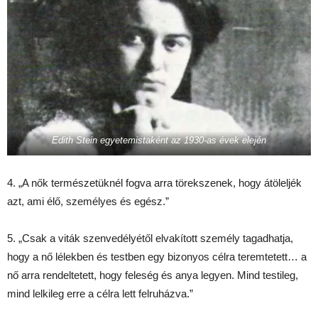
Edith Stein egyetemistaként az 1930-as évek elején
4. „A nők természetüknél fogva arra törekszenek, hogy átöleljék
azt, ami élő, személyes és egész.”
5. „Csak a viták szenvedélyétől elvakított személy tagadhatja,
hogy a nő lélekben és testben egy bizonyos célra teremtetett… a
nő arra rendeltetett, hogy feleség és anya legyen. Mind testileg,
mind lelkileg erre a célra lett felruházva.”