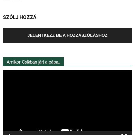
SZÓLJ HOZZÁ
JELENTKEZZ BE A HOZZÁSZÓLÁSHOZ
Amikor Csíkban járt a pápa…
Videólejátszó