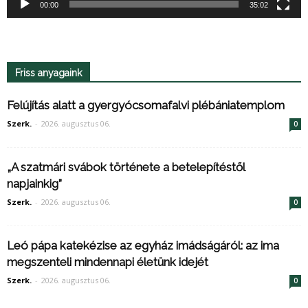
00:00
35:02
Friss anyagaink
Felújítás alatt a gyergyócsomafalvi plébániatemplom
Szerk.
-
2026. augusztus 06.
0
„A szatmári svábok története a betelepítéstől
napjainkig”
Szerk.
-
2026. augusztus 06.
0
Leó pápa katekézise az egyház imádságáról: az ima
megszenteli mindennapi életünk idejét
Szerk.
-
2026. augusztus 06.
0