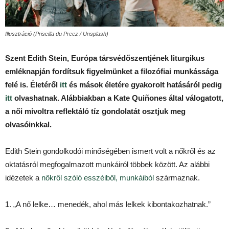
Illusztráció (Priscilla du Preez / Unsplash)
Szent Edith Stein, Európa társvédőszentjének liturgikus
emléknapján fordítsuk figyelmünket a filozófiai munkássága
felé is. Életéről
itt
és mások életére gyakorolt hatásáról pedig
itt
olvashatnak. Alábbiakban a Kate Quiñones által válogatott,
a női mivoltra reflektáló tíz gondolatát osztjuk meg
olvasóinkkal.
Edith Stein gondolkodói minőségében ismert volt a nőkről és az
oktatásról megfogalmazott munkáiról többek között. Az alábbi
idézetek a
nőkről szóló esszéiből, munkáiból
származnak.
1. „A nő lelke… menedék, ahol más lelkek kibontakozhatnak.”