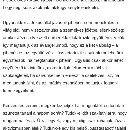
hogy segítsünk azoknak, akik így kénytelenek élni.
Ugyanakkor a Jézus által javasolt pihenés nem menekülés a
világ elől, nem visszavonulás a személyes jólétbe, ellenkezőleg:
amikor Jézus elveszett emberekkel találkozik, együtt érez velük.
Így megtanuljuk az evangéliumból, hogy ez a két valóság – a
pihenés és az együttérzés – összetartozik: csak akkor lehetünk
együttérzők, ha megtanulunk pihenni. Ugyanis csak akkor lehet
együttérző tekintetünk, akkor tudjuk felismerni a többiek
szükségleteit, ha szívünket nem emészti a cselekvési láz, ha
meg tudunk állni, és az imádás csendjében be tudjuk fogadni
Isten kegyelmét.
Kedves testvéreim, megkérdezhetjük hát magunktól: én tudok-e
szünetet tartani a napom során? Tudok-e időt szakítani arra, hogy
magammal és az Úrral legyek, vagy mindig csak rohanok, lázas
aktivizmusban élek? Tudunk-e egy kis belső „pusztaságot” találni