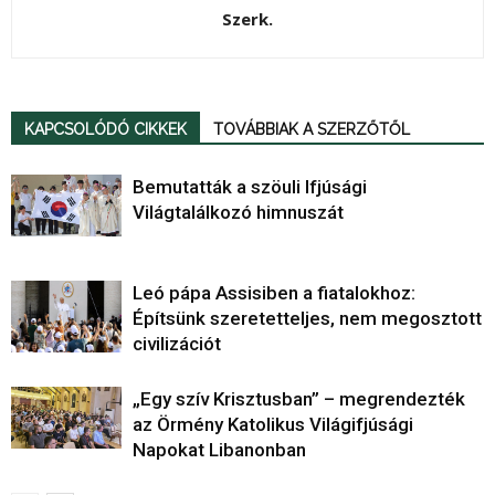
Szerk.
KAPCSOLÓDÓ CIKKEK
TOVÁBBIAK A SZERZŐTŐL
Bemutatták a szöuli Ifjúsági
Világtalálkozó himnuszát
Leó pápa Assisiben a fiatalokhoz:
Építsünk szeretetteljes, nem megosztott
civilizációt
„Egy szív Krisztusban” – megrendezték
az Örmény Katolikus Világifjúsági
Napokat Libanonban