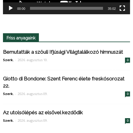
00:00
35:02
Friss anyagaink
Bemutatták a szöuli Ifjúsági Világtalálkozó himnuszát
Szerk.
-
2026. augusztus 10.
0
Giotto di Bondone: Szent Ferenc élete freskósorozat
22.
Szerk.
-
2026. augusztus 09.
0
Az utolsólépés az elsővel kezdődik
Szerk.
-
2026. augusztus 09.
0