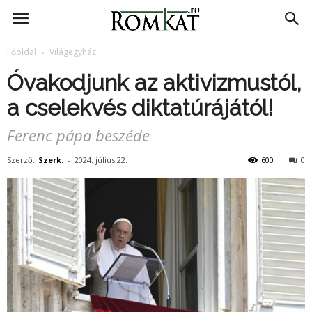
RomKat.ro
Főoldal
Világegyház
Óvakodjunk az aktivizmustól,
a cselekvés diktatúrájától!
Ferenc pápa beszéde
Szerző:
Szerk.
-
2024. július 22.
600
0