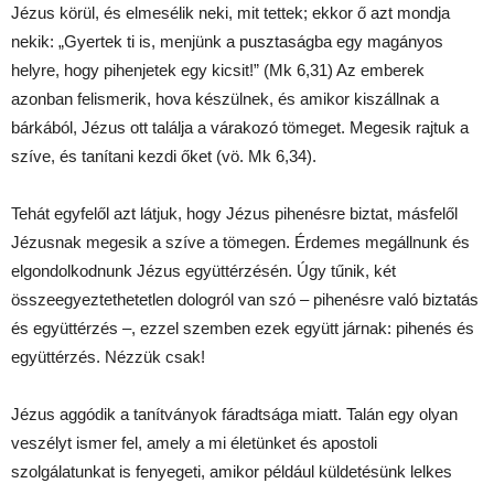
Jézus körül, és elmesélik neki, mit tettek; ekkor ő azt mondja
nekik: „Gyertek ti is, menjünk a pusztaságba egy magányos
helyre, hogy pihenjetek egy kicsit!” (Mk 6,31) Az emberek
azonban felismerik, hova készülnek, és amikor kiszállnak a
bárkából, Jézus ott találja a várakozó tömeget. Megesik rajtuk a
szíve, és tanítani kezdi őket (vö. Mk 6,34).
Tehát egyfelől azt látjuk, hogy Jézus pihenésre biztat, másfelől
Jézusnak megesik a szíve a tömegen. Érdemes megállnunk és
elgondolkodnunk Jézus együttérzésén. Úgy tűnik, két
összeegyeztethetetlen dologról van szó – pihenésre való biztatás
és együttérzés –, ezzel szemben ezek együtt járnak: pihenés és
együttérzés. Nézzük csak!
Jézus aggódik a tanítványok fáradtsága miatt. Talán egy olyan
veszélyt ismer fel, amely a mi életünket és apostoli
szolgálatunkat is fenyegeti, amikor például küldetésünk lelkes