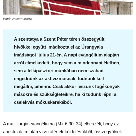
Fotó: Vatican Media
A szentatya a Szent Péter téren összegyűlt
hívőkkel együtt imádkozta el az Úrangyala
imádságot július 21-én. A napi evangélium alapján
arról elmélkedett, hogy sem a mindennapi életben,
sem a lelkipásztori munkában nem szabad
engednünk az aktivizmusnak, tudnunk kell
megállni, pihenni. Csak akkor leszünk fogékonyak
másokra és szükségleteikre, ha ki tudunk lépni a
cselekvés mókuskerekéből.
A mai liturgia evangéliuma (Mk 6,30–34) elbeszéli, hogy az
apostolok, miután visszatértek küldetésükből, összegyűlnek