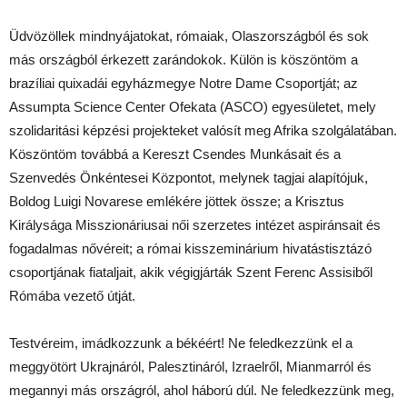
Üdvözöllek mindnyájatokat, rómaiak, Olaszországból és sok
más országból érkezett zarándokok. Külön is köszöntöm a
brazíliai quixadái egyházmegye Notre Dame Csoportját; az
Assumpta Science Center Ofekata (ASCO) egyesületet, mely
szolidaritási képzési projekteket valósít meg Afrika szolgálatában.
Köszöntöm továbbá a Kereszt Csendes Munkásait és a
Szenvedés Önkéntesei Központot, melynek tagjai alapítójuk,
Boldog Luigi Novarese emlékére jöttek össze; a Krisztus
Királysága Misszionáriusai női szerzetes intézet aspiránsait és
fogadalmas nővéreit; a római kisszeminárium hivatástisztázó
csoportjának fiataljait, akik végigjárták Szent Ferenc Assisiből
Rómába vezető útját.
Testvéreim, imádkozzunk a békéért! Ne feledkezzünk el a
meggyötört Ukrajnáról, Palesztináról, Izraelről, Mianmarról és
megannyi más országról, ahol háború dúl. Ne feledkezzünk meg,