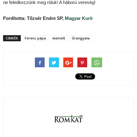
ne feledkezzünk meg róluk! A háború vereség!
Fordította: Tőzsér Endre SP,
Magyar Kurír
CIMKÉK
Ferenc pápa
kiemelt
Úrangyala