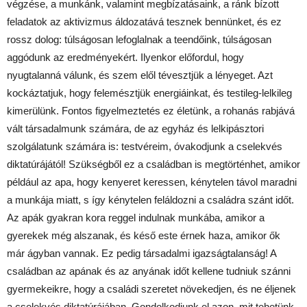
végzése, a munkánk, valamint megbízatásaink, a ránk bízott
feladatok az aktivizmus áldozatává tesznek bennünket, és ez
rossz dolog: túlságosan lefoglalnak a teendőink, túlságosan
aggódunk az eredményekért. Ilyenkor előfordul, hogy
nyugtalanná válunk, és szem elől tévesztjük a lényeget. Azt
kockáztatjuk, hogy felemésztjük energiáinkat, és testileg-lelkileg
kimerülünk. Fontos figyelmeztetés ez életünk, a rohanás rabjává
vált társadalmunk számára, de az egyház és lelkipásztori
szolgálatunk számára is: testvéreim, óvakodjunk a cselekvés
diktatúrájától! Szükségből ez a családban is megtörténhet, amikor
például az apa, hogy kenyeret keressen, kénytelen távol maradni
a munkája miatt, s így kénytelen feláldozni a családra szánt időt.
Az apák gyakran kora reggel indulnak munkába, amikor a
gyerekek még alszanak, és késő este érnek haza, amikor ők
már ágyban vannak. Ez pedig társadalmi igazságtalanság! A
családban az apának és az anyának időt kellene tudniuk szánni
gyermekeikre, hogy a családi szeretet növekedjen, és ne éljenek
a cselekvés diktatúrájában. Gondolkodjunk el azon, mit tehetünk,