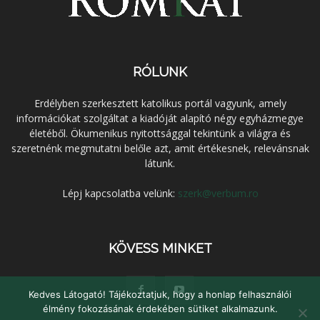
RÓLUNK
Erdélyben szerkesztett katolikus portál vagyunk, amely
információkat szolgáltat a kiadóját alapító négy egyházmegye
életéből. Ökumenikus nyitottsággal tekintünk a világra és
szeretnénk megmutatni belőle azt, amit értékesnek, relevánsnak
látunk.
Lépj kapcsolatba velünk:
szerk@verbum.ro
KÖVESS MINKET
Kedves Látogató! Tájékoztatjuk, hogy a honlap felhasználói
élmény fokozásának érdekében sütiket alkalmazunk.