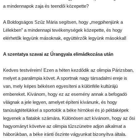
a mindennapok zaja és teendői közepette?
A Boldogságos Szűz Mária segítsen, hogy „megpihenjünk a
Lélekben” a mindennapi tevékenységek közepette, és hogy
elérhetők legyünk másoknak, együttérzők legyünk másokkal!
A szentatya szavai az Úrangyala elimádkozása után
Kedves testvéreim! Ezen a héten kezdődik az olimpia Párizsban,
melyet a paralimpia követ. A sportnak nagy társadalmi ereje is
van, mely képes békésen egyesíteni a különféle kultúrájú
embereket. Kívánom, hogy ez az esemény annak a befogadó
világnak a jele legyen, amelyet építeni kívánunk, és hogy
tanúságtételükkel a sportolók a béke hírnökei és jó példaképek
legyenek a fiatalok számára. Különösen azt kívánom, hogy az ősi
hagyományt követve az olimpia tűzszünetre adjon alkalmat a
háborúkban, a béke iránti őszinte vágyunkat bizonyítva általa.