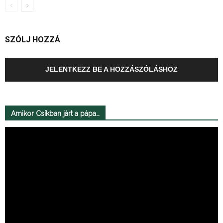
SZÓLJ HOZZÁ
JELENTKEZZ BE A HOZZÁSZÓLÁSHOZ
Amikor Csíkban járt a pápa…
Videólejátszó