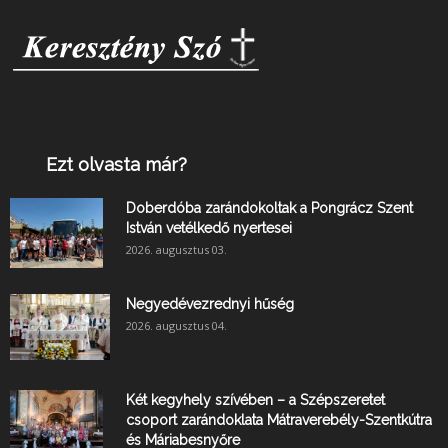
Ezt olvasta már?
Doberdóba zarándokoltak a Pongrácz Szent
István vetélkedő nyertesei
2026. augusztus 03.
Negyedévezrednyi hűség
2026. augusztus 04.
Két kegyhely szívében – a Szépszeretet
csoport zarándoklata Mátraverebély-Szentkútra
és Máriabesnyőre