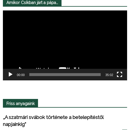
Amikor Csíkban járt a pápa…
Videólejátszó
00:00
35:02
Friss anyagaink
„A szatmári svábok története a betelepítéstől
napjainkig”