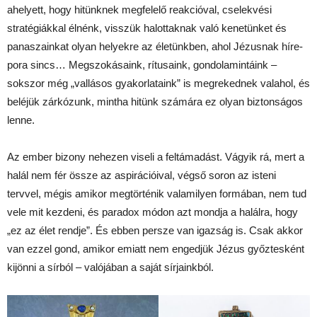
ahelyett, hogy hitünknek megfelelő reakcióval, cselekvési
stratégiákkal élnénk, visszük halottaknak való kenetünket és
panaszainkat olyan helyekre az életünkben, ahol Jézusnak híre-
pora sincs… Megszokásaink, rítusaink, gondolamintáink –
sokszor még „vallásos gyakorlataink” is megrekednek valahol, és
beléjük zárkózunk, mintha hitünk számára ez olyan biztonságos
lenne.
Az ember bizony nehezen viseli a feltámadást. Vágyik rá, mert a
halál nem fér össze az aspirációival, végső soron az isteni
tervvel, mégis amikor megtörténik valamilyen formában, nem tud
vele mit kezdeni, és paradox módon azt mondja a halálra, hogy
„ez az élet rendje”. És ebben persze van igazság is. Csak akkor
van ezzel gond, amikor emiatt nem engedjük Jézus győztesként
kijönni a sírból – valójában a saját sírjainkból.