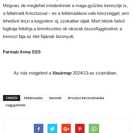
Megvan, de meglehet mindenkinek a maga győztes keresztje is,
a feltámadt Krisztussal – és a feltámadásra való készséggel, ami
lehetővé teszi a kegyelem új, szokatlan útjait. Mert hitünk belső
logikája felülírja a természetes ok-okozati összefüggéseket: a
kereszt fája az élet fájának bizonyult.
Farmati Anna SSS
Az írás megjelent a
Vasárnap
2024/13-as számában.
CIMKÉK
feltámadás
kiemelt
Krisztus kereszthalála
nagypéntek