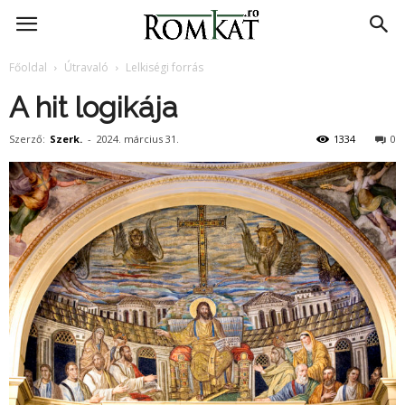
RomKat.ro
Főoldal
Útravaló
Lelkiségi forrás
A hit logikája
Szerző:
Szerk.
-
2024. március 31.
1334
0