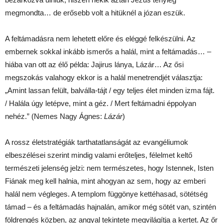
megmondta… de erősebb volt a hitüknél a józan eszük.
A feltámadásra nem lehetett előre és eléggé felkészülni. Az
embernek sokkal inkább ismerős a halál, mint a feltámadás… –
hiába van ott az élő példa: Jajirus lánya, Lázár… Az ősi
megszokás valahogy ekkor is a halál menetrendjét választja:
„Amint lassan felült, balválla-tájt / egy teljes élet minden izma fájt.
/ Halála úgy letépve, mint a géz. / Mert feltámadni éppolyan
nehéz.” (Nemes Nagy Ágnes:
Lázár
)
A rossz életstratégiák tarthatatlanságát az evangéliumok
elbeszélései szerint mindig valami erőteljes, félelmet keltő
természeti jelenség jelzi: nem természetes, hogy Istennek, Isten
Fiának meg kell halnia, mint ahogyan az sem, hogy az emberi
halál nem végleges. A templom függönye kettéhasad, sötétség
támad – és a feltámadás hajnalán, amikor még sötét van, szintén
földrengés közben, az angyal tekintete megvilágítja a kertet. Az őr