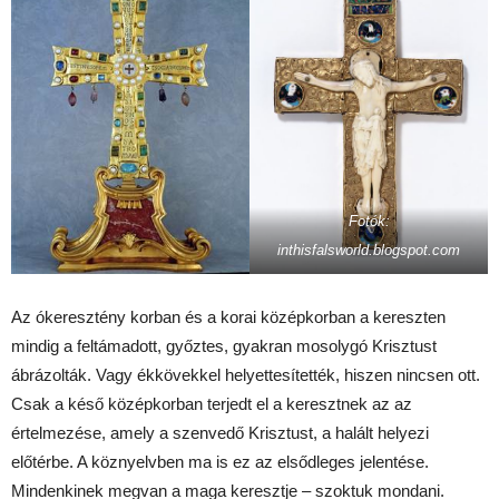
Fotók:
inthisfalsworld.blogspot.com
Az ókeresztény korban és a korai középkorban a kereszten
mindig a feltámadott, győztes, gyakran mosolygó Krisztust
ábrázolták. Vagy ékkövekkel helyettesítették, hiszen nincsen ott.
Csak a késő középkorban terjedt el a keresztnek az az
értelmezése, amely a szenvedő Krisztust, a halált helyezi
előtérbe. A köznyelvben ma is ez az elsődleges jelentése.
Mindenkinek megvan a maga keresztje – szoktuk mondani.