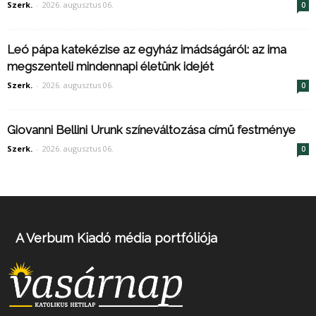
Szerk.
-
2026. augusztus 06.
0
Leó pápa katekézise az egyház imádságáról: az ima
megszenteli mindennapi életünk idejét
Szerk.
-
2026. augusztus 06.
0
Giovanni Bellini Urunk színeváltozása című festménye
Szerk.
-
2026. augusztus 06.
0
A Verbum Kiadó média portfóliója