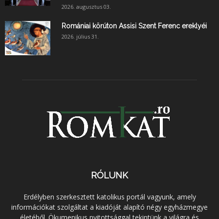
2026. augusztus 03.
Romániai körúton Assisi Szent Ferenc ereklyéi
2026. július 31.
RÓLUNK
Erdélyben szerkesztett katolikus portál vagyunk, amely
információkat szolgáltat a kiadóját alapító négy egyházmegye
életéből. Ökumenikus nyitottsággal tekintünk a világra és