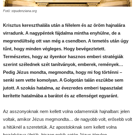
Fotó: stpudenziana.org
Krisztus kereszthalála után a félelem és az öröm hajnalára
virradunk. A nagypéntek fájdalma mintha enyhülne, de a
megrendültség ott van még a csendben. A temetés után úgy
tűnt, hogy minden végleges. Hogy bevégeztetett.
Természetes, hogy az ilyenkor hasznos emberi stratégiák
szerint szélednek szét tanítványok, emberek, remények…
Pedig Jézus mondta, megmondta, hogy mi fog történni –
senki sem vette komolyan. A Golgotán talán eszükbe sem
jutott. A szokás hatalma, az évezredes emberi tapasztalat
kerítette hatalmába a barátot és az ellenséget egyaránt.
Az asszonyoknak nem kellett volna odamenniük hajnalban: jelen
voltak, amikor Jézus megmondta… de nagyobb volt, erősebb volt
a hitüknél a szeretetük. Az apostoloknak sem kellett volna
bezárkózva ülniük, hiszen nekik aztán Jézus tényleg