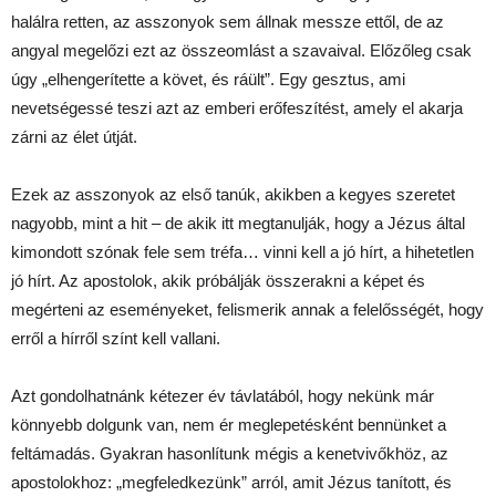
halálra retten, az asszonyok sem állnak messze ettől, de az
angyal megelőzi ezt az összeomlást a szavaival. Előzőleg csak
úgy „elhengerítette a követ, és ráült”. Egy gesztus, ami
nevetségessé teszi azt az emberi erőfeszítést, amely el akarja
zárni az élet útját.
Ezek az asszonyok az első tanúk, akikben a kegyes szeretet
nagyobb, mint a hit – de akik itt megtanulják, hogy a Jézus által
kimondott szónak fele sem tréfa… vinni kell a jó hírt, a hihetetlen
jó hírt. Az apostolok, akik próbálják összerakni a képet és
megérteni az eseményeket, felismerik annak a felelősségét, hogy
erről a hírről színt kell vallani.
Azt gondolhatnánk kétezer év távlatából, hogy nekünk már
könnyebb dolgunk van, nem ér meglepetésként bennünket a
feltámadás. Gyakran hasonlítunk mégis a kenetvivőkhöz, az
apostolokhoz: „megfeledkezünk” arról, amit Jézus tanított, és