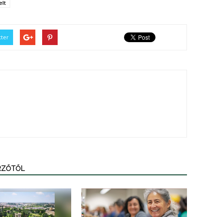
elt
tter
ERZŐTŐL