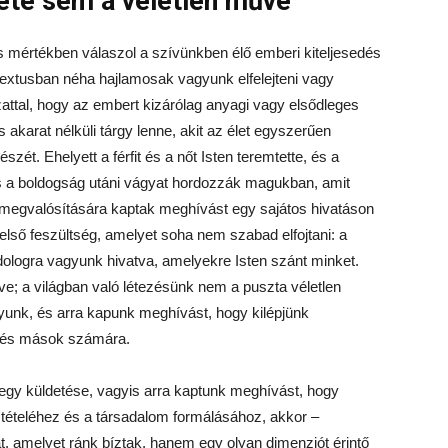
lete sem a véletlen műve
es mértékben válaszol a szívünkben élő emberi kiteljesedés
ntextusban néha hajlamosak vagyunk elfelejteni vagy
zattal, hogy az embert kizárólag anyagi vagy elsődleges
s akarat nélküli tárgy lenne, akit az élet egyszerűen
ét. Ehelyett a férfit és a nőt Isten teremtette, és a
 a boldogság utáni vágyat hordozzák magukban, amit
 megvalósítására kaptak meghívást egy sajátos hivatáson
lső feszültség, amelyet soha nem szabad elfojtani: a
 dologra vagyunk hivatva, amelyekre Isten szánt minket.
ve; a világban való létezésünk nem a puszta véletlen
unk, és arra kapunk meghívást, hogy kilépjünk
 és mások számára.
egy küldetése, vagyis arra kaptunk meghívást, hogy
bá tételéhez és a társadalom formálásához, akkor –
t, amelyet ránk bíztak, hanem egy olyan dimenziót érintő