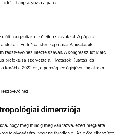
ölnek” – hangsúlyozta a pápa.
előtt hangzottak el kötetlen szavakkal. A pápa a
ndezett „Férfi-Nő: Isten képmása. A hivatások
um résztvevőihez intézte szavait. A kongresszust Marc
us prefektusa szervezte a Hivatások Kutatási és
a korábbi, 2022-es, a papság teológiájával foglalkozó
tropológiai dimenziója
ta, hogy még mindig meg van fázva, ezért megkérte
veg felolvasására, hogy ne fáradjon el. Az előre elkészített