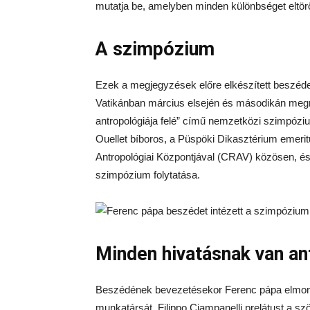
mutatja be, amelyben minden különbséget eltör
A szimpózium
Ezek a megjegyzések előre elkészített beszéde 
Vatikánban március elsején és másodikán megre
antropológiája felé” című nemzetközi szimpózi
Ouellet bíboros, a Püspöki Dikasztérium emerit
Antropológiai Központjával (CRAV) közösen, és 
szimpózium folytatása.
Minden hivatásnak van an
Beszédének bevezetésekor Ferenc pápa elmond
munkatársát, Filippo Ciampanelli prelátust a szö