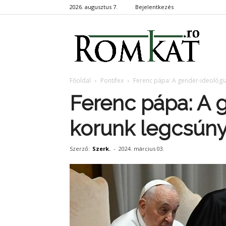
2026. augusztus 7.
Bejelentkezés
RomKa
Főoldal
Pontifex
Ferenc pápa: A gender-ideológi
Ferenc pápa: A 
korunk legcsúny
Szerző:
Szerk.
-
2024. március 03.