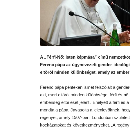
A „Férfi-Nő: Isten képmása” című nemzetkö
Ferenc pápa az úgynevezett gender-ideológi
eltöröl minden különbséget, amely az ember
Ferenc pápa pénteken ismét felszólalt a gender
azt, mert eltöröl minden különbséget férfi és 
emberiség eltörlését jelenti. Ehelyett a férfi é
mondta a pápa. Javasolta a jelenlevőknek, hog
regényét, amely 1907-ben, Londonban született 
kockázatokat és következményeket. „A regény a j