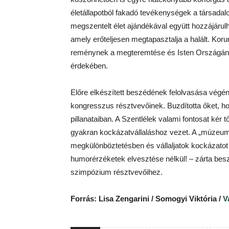
életállapotból fakadó tevékenységek a társadal
megszentelt élet ajándékával együtt hozzájáru
amely erőteljesen megtapasztalja a halált. Korun
reménynek a megteremtése és Isten Országának s
érdekében.
Előre elkészített beszédének felolvasása végé
kongresszus résztvevőinek. Buzdította őket, h
pillanataiban. A Szentlélek valami fontosat kér 
gyakran kockázatvállaláshoz vezet. A „múzeumi
megkülönböztetésben és vállaljatok kockázatot
humorérzéketek elvesztése nélkül! – zárta bes
szimpózium résztvevőihez.
Forrás:
Lisa Zengarini / Somogyi Viktória /
V