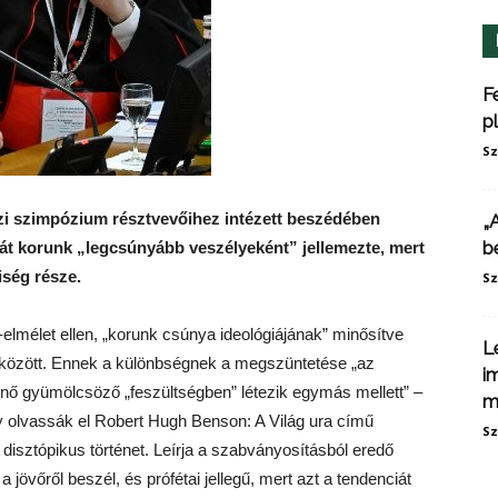
F
p
Sz
zi szimpózium résztvevőihez intézett beszédében
„
b
át korunk „legcsúnyább veszélyeként” jellemezte, mert
iség része.
Sz
-elmélet ellen, „korunk csúnya ideológiájának” minősítve
L
nő között. Ennek a különbségnek a megszüntetése „az
i
s a nő gyümölcsöző „feszültségben” létezik egymás mellett” –
m
y olvassák el Robert Hugh Benson: A Világ ura című
Sz
disztópikus történet. Leírja a szabványosításból eredő
övőről beszél, és prófétai jellegű, mert azt a tendenciát