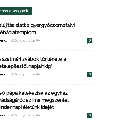
Friss anyagaink
elújítás alatt a gyergyócsomafalvi
lébániatemplom
erk.
-
2026. augusztus 06.
0
A szatmári svábok története a
etelepítéstől napjainkig”
erk.
-
2026. augusztus 06.
0
eó pápa katekézise az egyház
mádságáról: az ima megszenteli
indennapi életünk idejét
erk.
-
2026. augusztus 06.
0