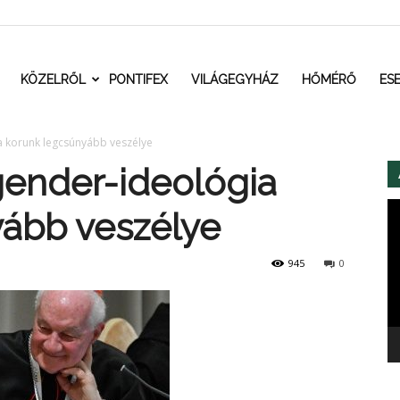
t.ro
KÖZELRŐL
PONTIFEX
VILÁGEGYHÁZ
HŐMÉRŐ
ES
a korunk legcsúnyább veszélye
gender-ideológia
Vi
ább veszélye
945
0