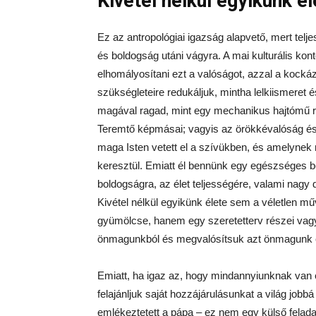
Kivétel nélkül egyikünk é
Ez az antropológiai igazság alapvető, mert telj
és boldogság utáni vágyra. A mai kulturális ko
elhomályosítani ezt a valóságot, azzal a kocká
szükségleteire redukáljuk, mintha lelkiismeret é
magával ragad, mint egy mechanikus hajtómű rész
Teremtő képmásai; vagyis az örökkévalóság és
maga Isten vetett el a szívükben, és amelynek
keresztül. Emiatt él bennünk egy egészséges be
boldogságra, az élet teljességére, valami nagy
Kivétel nélkül egyikünk élete sem a véletlen mű
gyümölcse, hanem egy szeretetterv részei vagy
önmagunkból és megvalósítsuk azt önmagunk
Emiatt, ha igaz az, hogy mindannyiunknak van 
felajánljuk saját hozzájárulásunkat a világ job
emlékeztetett a pápa – ez nem egy külső felada