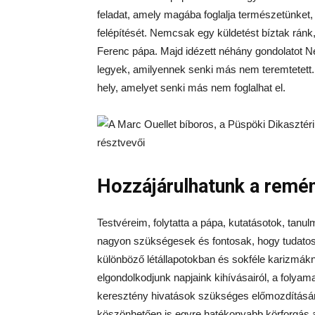
feladat, amely magába foglalja természetünket,
felépítését. Nemcsak egy küldetést bíztak rán
Ferenc pápa. Majd idézett néhány gondolatot N
legyek, amilyennek senki más nem teremtetett.
hely, amelyet senki más nem foglalhat el.
Hozzájárulhatunk a remé
Testvéreim, folytatta a pápa, kutatásotok, tan
nagyon szükségesek és fontosak, hogy tudatosít
különböző létállapotokban és sokféle karizmák
elgondolkodjunk napjaink kihívásairól, a folyam
keresztény hivatások szükséges előmozdításá
köszönhetően is egyre hatékonyabb körforgás al