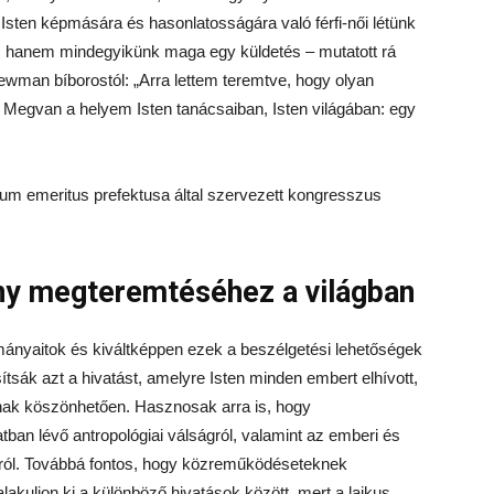
 Isten képmására és hasonlatosságára való férfi-női létünk
k, hanem mindegyikünk maga egy küldetés – mutatott rá
ewman bíborostól: „Arra lettem teremtve, hogy olyan
 Megvan a helyem Isten tanácsaiban, Isten világában: egy
ny megteremtéséhez a világban
ulmányaitok és kiváltképpen ezek a beszélgetési lehetőségek
sák azt a hivatást, amelyre Isten minden embert elhívott,
nak köszönhetően. Hasznosak arra is, hogy
atban lévő antropológiai válságról, valamint az emberi és
ról. Továbbá fontos, hogy közreműködéseteknek
akuljon ki a különböző hivatások között, mert a laikus