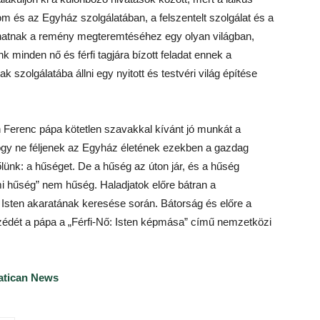
om és az Egyház szolgálatában, a felszentelt szolgálat és a
lhatnak a remény megteremtéséhez egy olyan világban,
k minden nő és férfi tagjára bízott feladat ennek a
zolgálatába állni egy nyitott és testvéri világ építése
n Ferenc pápa kötetlen szavakkal kívánt jó munkát a
ogy ne féljenek az Egyház életének ezekben a gazdag
tőlünk: a hűséget. De a hűség az úton jár, és a hűség
 hűség” nem hűség. Haladjatok előre bátran a
 Isten akaratának keresése során. Bátorság és előre a
zédét a pápa a „Férfi-Nő: Isten képmása” című nemzetközi
ati
can News