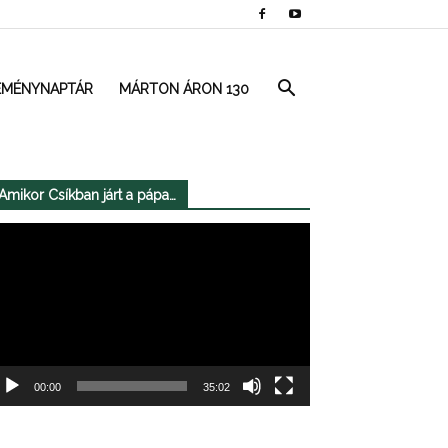
EMÉNYNAPTÁR
MÁRTON ÁRON 130
Amikor Csíkban járt a pápa…
deólejátszó
00:00
35:02