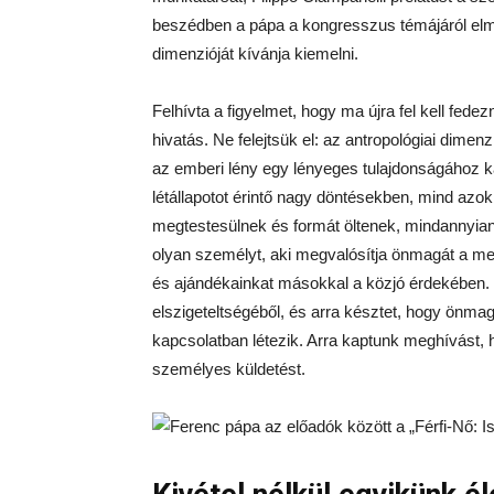
beszédben a pápa a kongresszus témájáról elmé
dimenzióját kívánja kiemelni.
Felhívta a figyelmet, hogy ma újra fel kell fed
hivatás. Ne felejtsük el: az antropológiai dimen
az emberi lény egy lényeges tulajdonságához k
létállapotot érintő nagy döntésekben, mind az
megtestesülnek és formát öltenek, mindannyian 
olyan személyt, aki megvalósítja önmagát a m
és ajándékainkat másokkal a közjó érdekében. E
elszigeteltségéből, és arra késztet, hogy önma
kapcsolatban létezik. Arra kaptunk meghívást, 
személyes küldetést.