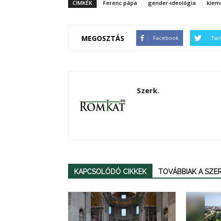
CIMKÉK
Ferenc pápa
gender-ideológia
kiem
MEGOSZTÁS
Facebook
Twi
Szerk.
KAPCSOLÓDÓ CIKKEK
TOVÁBBIAK A SZ