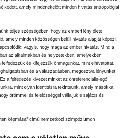
lkedett, amely mindenekelőtt minden hivatás antropológiai
eznünk teljes szépségében, hogy az emberi lény élete
zió, amely minden közösségen belüli hivatás alapját képezi,
apcsolódik: vagyis, hogy maga az ember hivatás. Mind a
okban az alkalmakban és helyzetekben, amelyekben
felfedezzük és kifejezzük önmagunkat, mint elhívatottat,
eghallgatásban és a válaszadásban, megosztva lényünket
z a felfedezés kivezet minket az önreferenciális-egó
gunkra, mint olyan identitásra tekintsünk, amely másokkal
hogy örömmel és felelősséggel vállaljuk e sajátos és