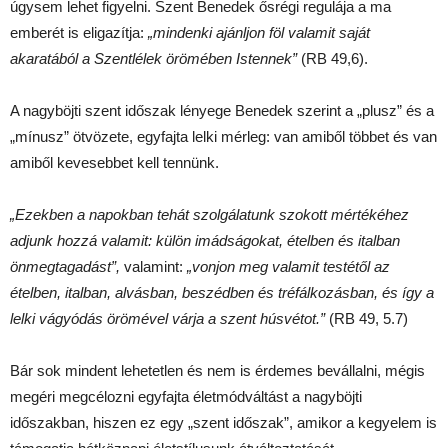
úgysem lehet figyelni. Szent Benedek ősrégi regulája a ma
emberét is eligazítja:
„
mindenki ajánljon föl valamit saját
akaratából a Szentlélek örömében Istennek
”
(RB 49,6).
A nagyböjti szent időszak lényege Benedek szerint a „plusz” és a
„mínusz” ötvözete, egyfajta lelki mérleg: van amiből többet és van
amiből kevesebbet kell tennünk.
„
Ezekben a napokban tehát szolgálatunk szokott mértékéhez
adjunk hozzá valamit: külön imádságokat, ételben és italban
önmegtagadást
”,
valamint:
„
vonjon meg valamit testétől az
ételben, italban, alvásban, beszédben és tréfálkozásban, és így a
lelki vágyódás örömével várja a szent húsvétot.
”
(RB 49, 5.7)
Bár sok mindent lehetetlen és nem is érdemes bevállalni, mégis
megéri megcélozni egyfajta életmódváltást a nagyböjti
időszakban, hiszen ez egy „szent időszak”, amikor a kegyelem is