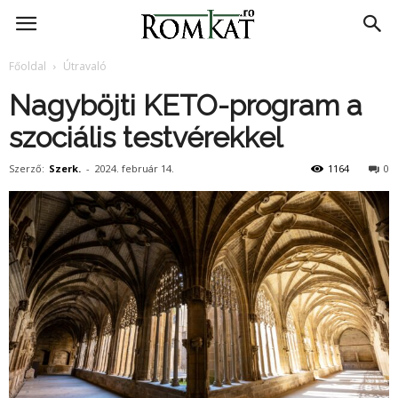
RomKat.ro
Főoldal
Útravaló
Nagyböjti KETO-program a
szociális testvérekkel
Szerző:
Szerk.
-
2024. február 14.
1164
0