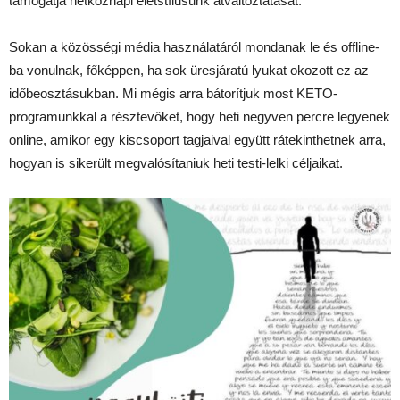
támogatja hétköznapi életstílusunk átváltoztatását.
Sokan a közösségi média használatáról mondanak le és offline-
ba vonulnak, főképpen, ha sok üresjáratú lyukat okozott ez az
időbeosztásukban. Mi mégis arra bátorítjuk most KETO-
programunkkal a résztevőket, hogy heti negyven percre legyenek
online, amikor egy kiscsoport tagjaival együtt rátekinthetnek arra,
hogyan is sikerült megvalósítaniuk heti testi-lelki céljaikat.