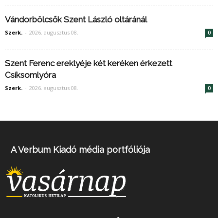
Vándorbölcsők Szent László oltáránál
Szerk.
-
2026. augusztus 08.
0
Szent Ferenc ereklyéje két keréken érkezett
Csíksomlyóra
Szerk.
-
2026. augusztus 08.
0
A Verbum Kiadó média portfóliója