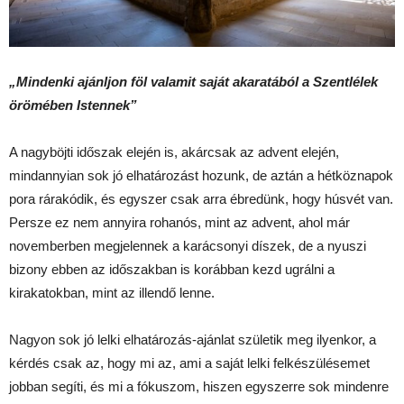
„Mindenki ajánljon föl valamit saját akaratából a Szentlélek
örömében Istennek”
A nagyböjti időszak elején is, akárcsak az advent elején,
mindannyian sok jó elhatározást hozunk, de aztán a hétköznapok
pora rárakódik, és egyszer csak arra ébredünk, hogy húsvét van.
Persze ez nem annyira rohanós, mint az advent, ahol már
novemberben megjelennek a karácsonyi díszek, de a nyuszi
bizony ebben az időszakban is korábban kezd ugrálni a
kirakatokban, mint az illendő lenne.
Nagyon sok jó lelki elhatározás-ajánlat születik meg ilyenkor, a
kérdés csak az, hogy mi az, ami a saját lelki felkészülésemet
jobban segíti, és mi a fókuszom, hiszen egyszerre sok mindenre