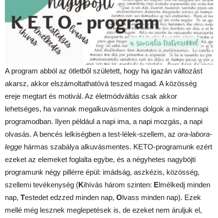
A program abból az ötletből született, hogy ha igazán változást
akarsz, akkor elszámoltathatóvá teszed magad. A közösség
ereje megtart és motivál. Az életmódváltás csak akkor
lehetséges, ha vannak megalkuvásmentes dolgok a mindennapi
programodban. Ilyen például a napi ima, a napi mozgás, a napi
olvasás. A bencés lelkiségben a test-lélek-szellem, az
ora-labora-
legge
hármas szabálya alkuvásmentes. KETO-programunk ezért
ezeket az elemeket foglalta egybe, és a négyhetes nagyböjti
programunk négy pillérre épül: imádság, aszkézis, közösség,
szellemi tevékenység (
K
ihívás három szinten:
E
lmélkedj minden
nap,
T
estedet edzzed minden nap,
O
lvass minden nap). Ezek
mellé még lesznek meglepetések is, de ezeket nem áruljuk el,