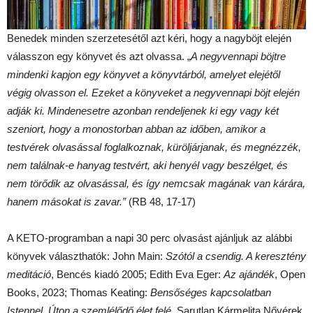
Benedek minden szerzetesétől azt kéri, hogy a nagyböjt elején
válasszon egy könyvet és azt olvassa. „
A negyvennapi böjtre
mindenki kapjon egy könyvet a könyvtárból, amelyet elejétől
végig olvasson el. Ezeket a könyveket a negyvennapi böjt elején
adják ki. Mindenesetre azonban rendeljenek ki egy vagy két
szeniort, hogy a monostorban abban az időben, amikor a
testvérek olvasással foglalkoznak, küröljárjanak, és megnézzék,
nem találnak-e hanyag testvért, aki henyél vagy beszélget, és
nem törődik az olvasással, és így nemcsak magának van kárára,
hanem másokat is zavar.
”
(RB 48, 17-17)
A KETO-programban a napi 30 perc olvasást ajánljuk az alábbi
könyvek választhatók: John Main:
Szótól a csendig. A keresztény
meditáció
, Bencés kiadó 2005; Edith Eva Eger:
Az ajándék
, Open
Books, 2023; Thomas Keating:
Bensőséges kapcsolatban
Istennel. Úton a szemlélődő élet felé
, Sarutlan Kármelita Nővérek,