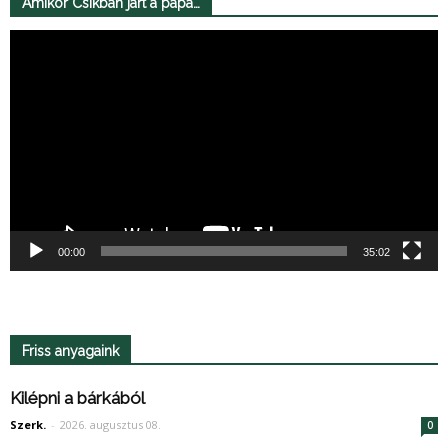
Amikor Csíkban járt a pápa…
Videólejátszó
00:00
35:02
Friss anyagaink
Kilépni a bárkából
Szerk.
-
2026. augusztus 08.
0