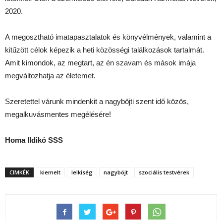
2020.
A megosztható imatapasztalatok és könyvélmények, valamint a
kitűzött célok képezik a heti közösségi találkozások tartalmát.
Amit kimondok, az megtart, az én szavam és mások imája
megváltozhatja az életemet.
Szeretettel várunk mindenkit a nagyböjti szent idő közös,
megalkuvásmentes megélésére!
Homa Ildikó SSS
CIMKÉK
kiemelt
lelkiség
nagyböjt
szociális testvérek