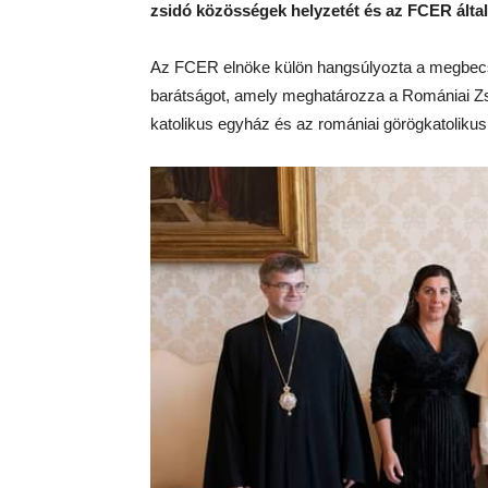
zsidó közösségek helyzetét és az FCER álta
Az FCER elnöke külön hangsúlyozta a megbecsü
barátságot, amely meghatározza a Romániai Zs
katolikus egyház és az romániai görögkatolikus