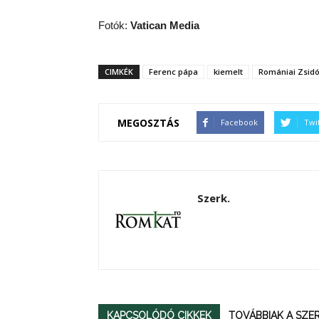
Fotók:
Vatican Media
CIMKÉK
Ferenc pápa
kiemelt
Romániai Zsid
MEGOSZTÁS
Facebook
Twi
Szerk.
KAPCSOLÓDÓ CIKKEK
TOVÁBBIAK A SZ