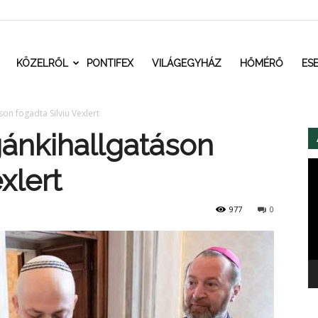
t.ro
KÖZELRŐL
PONTIFEX
VILÁGEGYHÁZ
HŐMÉRŐ
ES
on fogadta Silviu Vexlert
ánkihallgatáson
Vi
xlert
977
0