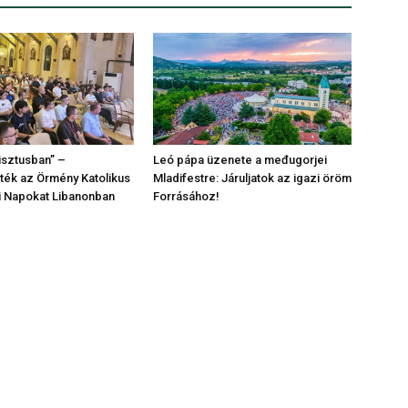
risztusban” –
Leó pápa üzenete a međugorjei
ék az Örmény Katolikus
Mladifestre: Járuljatok az igazi öröm
gi Napokat Libanonban
Forrásához!