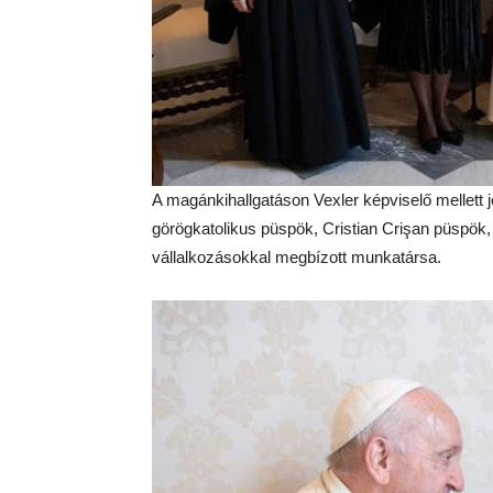
A magánkihallgatáson Vexler képviselő mellett j
görögkatolikus püspök, Cristian Crişan püspök,
vállalkozásokkal megbízott munkatársa.