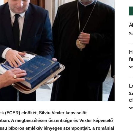
Á
Sz
H
f
Sz
L
s
ci
Sz
 (FCER) elnökét, Silviu Vexler kepviselőt
nban. A megbeszélésen őszentsége és Vexler képviselő
Hossu bíboros emlékév lényeges szempontjait, a romániai