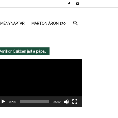
EMÉNYNAPTÁR
MÁRTON ÁRON 130
Amikor Csíkban járt a pápa…
deólejátszó
00:00
35:02