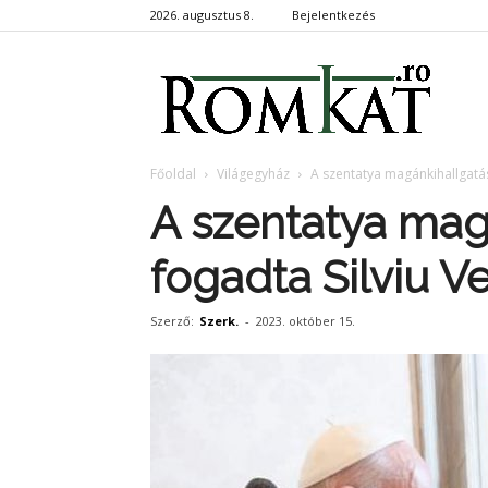
2026. augusztus 8.
Bejelentkezés
RomKa
Főoldal
Világegyház
A szentatya magánkihallgatás
A szentatya mag
fogadta Silviu Ve
Szerző:
Szerk.
-
2023. október 15.