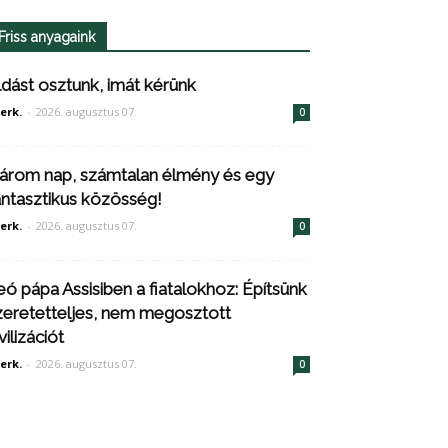
Friss anyagaink
ldást osztunk, imát kérünk
erk.
-
2026. augusztus 07.
0
árom nap, számtalan élmény és egy
antasztikus közösség!
erk.
-
2026. augusztus 07.
0
eó pápa Assisiben a fiatalokhoz: Építsünk
zeretetteljes, nem megosztott
vilizációt
erk.
-
2026. augusztus 07.
0