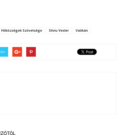
ó Hitközségek Szövetsége
Silviu Vexler
Vatikán
tter
ERZŐTŐL