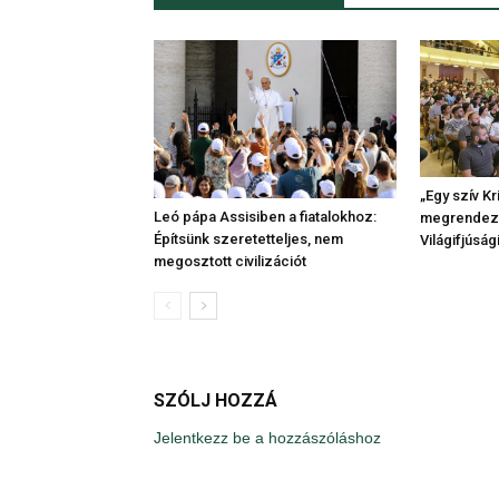
„Egy szív K
Leó pápa Assisiben a fiatalokhoz:
megrendezt
Építsünk szeretetteljes, nem
Világifjúsá
megosztott civilizációt
SZÓLJ HOZZÁ
Jelentkezz be a hozzászóláshoz