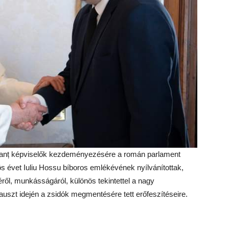
r Ganț képviselők kezdeményezésére a román parlament
ös évet Iuliu Hossu bíboros emlékévének nyílvánítottak,
l, munkásságáról, különös tekintettel a nagy
kauszt idején a zsidók megmentésére tett erőfeszítéseire.