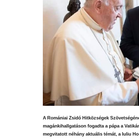
A Romániai Zsidó Hitközségek Szövetségének
magánkihallgatáson fogadta a pápa a Vatiká
megvitatott néhány aktuális témát, a Iuliu 