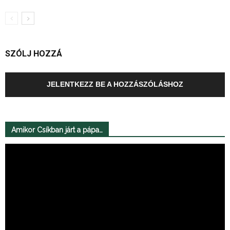
SZÓLJ HOZZÁ
JELENTKEZZ BE A HOZZÁSZÓLÁSHOZ
Amikor Csíkban járt a pápa…
Videólejátszó