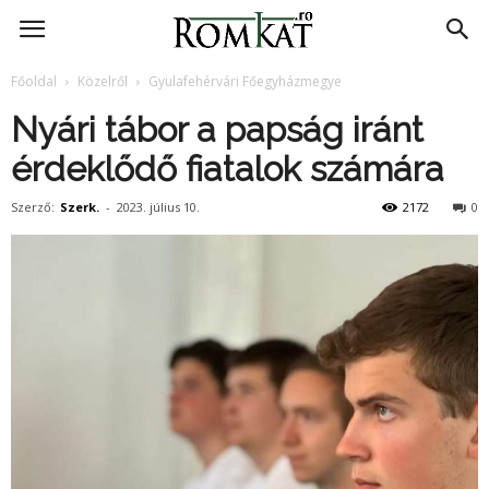
RomKat.ro
Főoldal
Közelről
Gyulafehérvári Főegyházmegye
Nyári tábor a papság iránt
érdeklődő fiatalok számára
Szerző:
Szerk.
-
2023. július 10.
2172
0