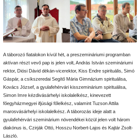
A táborozó fiatalokon kívül hét, a preszemináriumi programban
aktívan részt vevő pap is jelen volt, András István szemináriumi
rektor, Diósi Dávid dékán-vicerektor, Kiss Endre spirituális, Simó
Gáspár, a csíkszeredai Segítő Mária Gimnázium spirituálisa,
Kovács József, a gyulafehérvári kisszeminárium spirituálisa,
Simon Imre kézdivásárhelyi iskolalelkész, kinevezett
főegyházmegyei ifjúsági főlelkész, valamint Tuzson Attila
marosvásárhelyi iskolalelkész. A táborozás ideje alatt a
gyulafehérvári szeminárium növendékei közül jelen volt három
diakónus is, Czirják Ottó, Hosszu Norbert-Lajos és Kajtár Zsolt-
László.