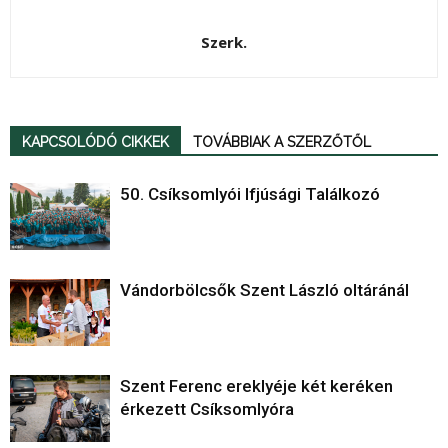
Szerk.
KAPCSOLÓDÓ CIKKEK
TOVÁBBIAK A SZERZŐTŐL
50. Csíksomlyói Ifjúsági Találkozó
Vándorbölcsők Szent László oltáránál
Szent Ferenc ereklyéje két keréken
érkezett Csíksomlyóra