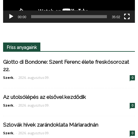
00:00
35:02
Friss anyagaink
Giotto di Bondone: Szent Ferenc élete freskósorozat
22.
Szerk.
-
2026. augusztus 09.
0
Az utolsólépés az elsővel kezdődik
Szerk.
-
2026. augusztus 09.
0
Szlovák hívek zarándoklata Máriaradnán
Szerk.
-
2026. augusztus 09.
0