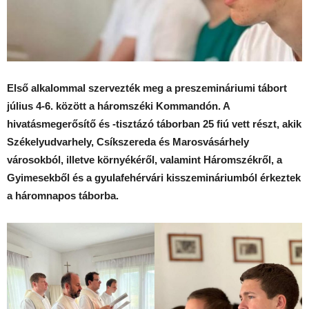
Első alkalommal szervezték meg a preszemináriumi tábort
július 4-6. között a háromszéki Kommandón. A
hivatásmegerősítő és -tisztázó táborban 25 fiú vett részt, akik
Székelyudvarhely, Csíkszereda és Marosvásárhely
városokból, illetve környékéről, valamint Háromszékről, a
Gyimesekből és a gyulafehérvári kisszemináriumból érkeztek
a háromnapos táborba.