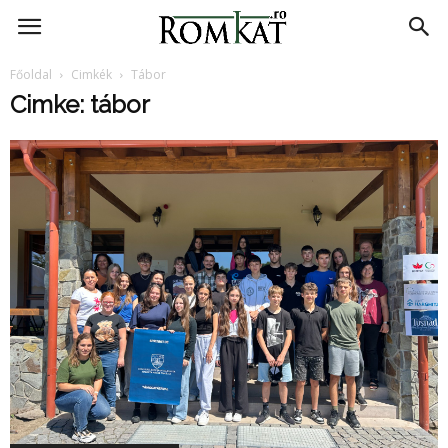
RomKat.ro
Főoldal
Cimkék
Tábor
Cimke: tábor