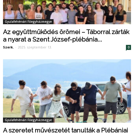
Gyulafehérvári Főegyházmegye
Az együttműködés örömei – Táborral zárták
a nyarat a Szent József-plébánia...
Szerk.
-
2025. szeptember 13.
0
Gyulafehérvári Főegyházmegye
A szeretet művészetét tanulták a Plébániai