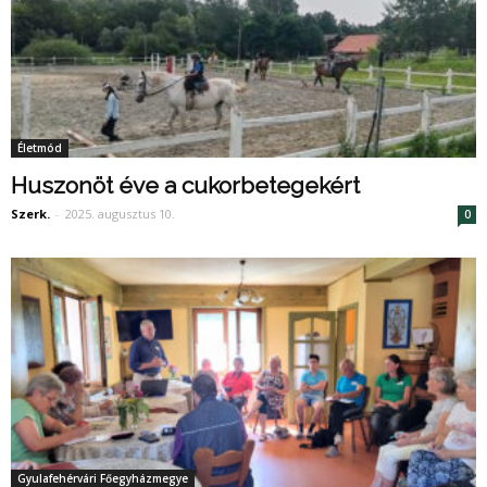
Életmód
Huszonöt éve a cukorbetegekért
Szerk.
-
2025. augusztus 10.
0
Gyulafehérvári Főegyházmegye