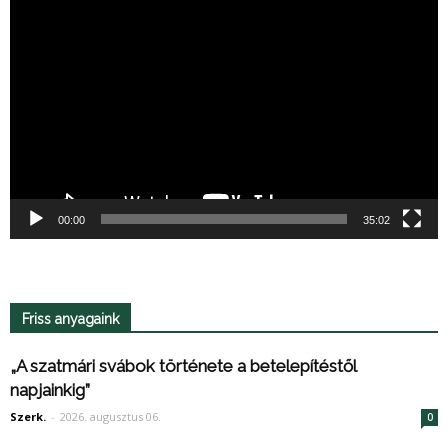
Videólejátszó
00:00
35:02
Friss anyagaink
„A szatmári svábok története a betelepítéstől
napjainkig”
Szerk.
-
2026. augusztus 06.
0