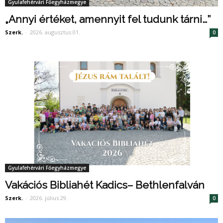
Gyulafehérvári Főegyházmegye
„Annyi értéket, amennyit fel tudunk tárni…”
Szerk.
-
2026. augusztus 01.
0
Gyulafehérvári Főegyházmegye
Vakációs Bibliahét Kadics– Bethlenfalván
Szerk.
-
2026. július 29.
0