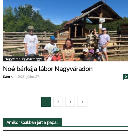
Nagyváradi Egyházmegye
Noé bárkája tábor Nagyváradon
Szerk.
-
2025. július 27.
0
1
2
3
Amikor Csíkban járt a pápa…