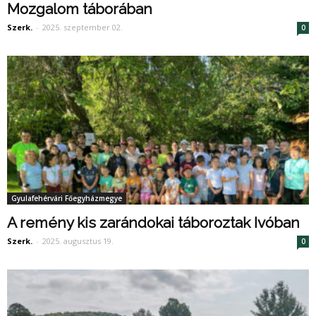
Mozgalom táborában
Szerk.
-
2025. szeptember 02.
0
Gyulafehérvári Főegyházmegye
A remény kis zarándokai táboroztak Ivóban
Szerk.
-
2025. augusztus 19.
0