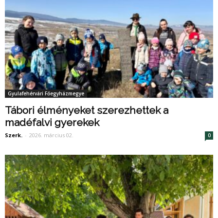
Gyulafehérvári Főegyházmegye
Tábori élményeket szerezhettek a
madéfalvi gyerekek
Szerk.
-
2026. március 02.
0