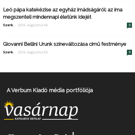
Leó pápa katekézise az egyház imádságáról: az ima
megszenteli mindennapi életünk idejét
Szerk.
-
2026. augusztus 06.
0
Giovanni Bellini Urunk színeváltozása című festménye
Szerk.
-
2026. augusztus 06.
0
A Verbum Kiadó média portfóliója