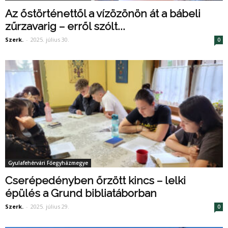
Az őstörténettől a vízözönön át a bábeli
zűrzavarig – erről szólt...
Szerk.
-
2025. július 30.
0
Gyulafehérvári Főegyházmegye
Cserépedényben őrzött kincs – lelki
épülés a Grund bibliatáborban
Szerk.
-
2025. július 29.
0