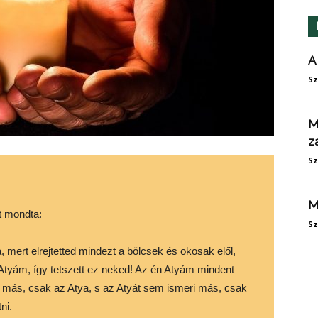
A
Sz
M
z
Sz
M
t mondta:
Sz
 mert elrejtetted mindezt a bölcsek és okosak elől,
, Atyám, így tetszett ez neked! Az én Atyám mindent
i más, csak az Atya, s az Atyát sem ismeri más, csak
ni.