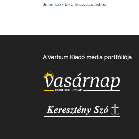
Jelentkezz be a hozzászóláshoz
A Verbum Kiadó média portfóliója