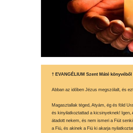
† EVANGÉLIUM Szent Máté könyvéből
Abban az időben Jézus megszólalt, és ez
Magasztallak téged, Atyám, ég és föld Ura,
és kinyilatkoztattad a kicsinyeknek! Igen
átadott nekem, és nem ismeri a Fiút senk
a Fiú, és akinek a Fiú ki akarja nyilatkoztat