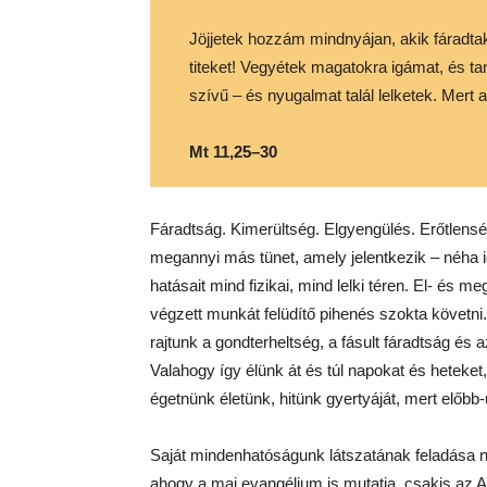
Jöjjetek hozzám mindnyájan, akik fáradtak 
titeket! Vegyétek magatokra igámat, és ta
szívű – és nyugalmat talál lelketek. Mert
Mt 11,25–30
Fáradtság. Kimerültség. Elgyengülés. Erőtlensé
megannyi más tünet, amely jelentkezik – néha id
hatásait mind fizikai, mind lelki téren. El- és 
végzett munkát felüdítő pihenés szokta követn
rajtunk a gondterheltség, a fásult fáradtság 
Valahogy így élünk át és túl napokat és heteket
égetnünk életünk, hitünk gyertyáját, mert előbb-u
Saját mindenhatóságunk látszatának feladása 
ahogy a mai evangélium is mutatja, csakis az At