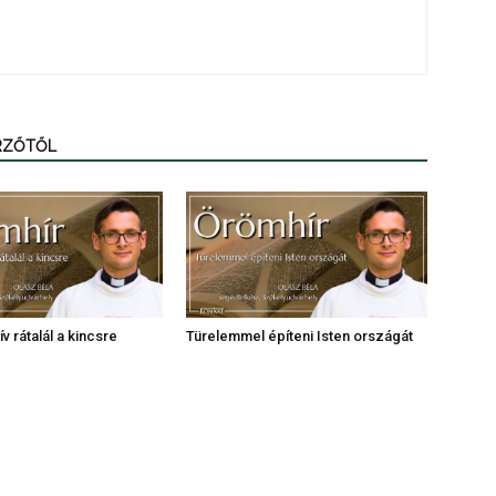
ERZŐTŐL
v rátalál a kincsre
Türelemmel építeni Isten országát