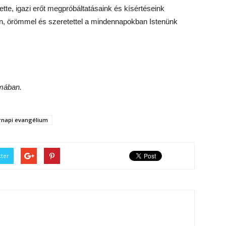
te, igazi erőt megpróbáltatásaink és kísértéseink
n, örömmel és szeretettel a mindennapokban Istenünk
mában.
rnapi evangélium
tter