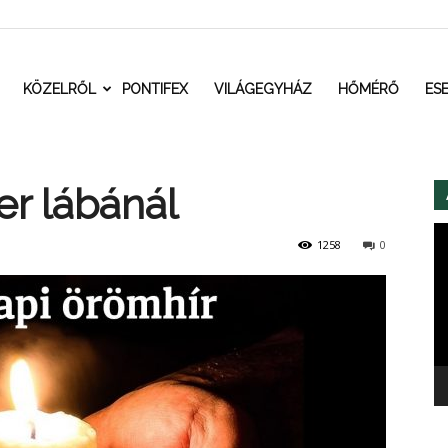
t.ro
KÖZELRŐL
PONTIFEX
VILÁGEGYHÁZ
HŐMÉRŐ
ES
er lábánál
Vi
1258
0