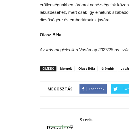
erőtlenségünkben, örömöt nehézségeink közepet
leküzdéséhez, mert csak így élhetünk szabado
dicsőségére és embertársaink javára.
Olasz Béla
Az írás megjelenik a
Vasárnap
2023/28-as szá
CIMKÉK
kiemelt
Olasz Béla
örömhír
vasá
MEGOSZTÁS
Facebook
Twi
Szerk.