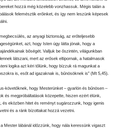
embereket hozzá még közelebb vonzhassuk. Mégis talán a
bálások felemésztik erőinket, és így nem leszünk képesek
álni.
 megbecsülés, az anyagi biztonság, az erőteljesebb
ségünket, azt, hogy Isten úgy látta jónak, hogy a
ajándékainak bőségét. Valljuk be őszintén, világunkban
ennek látszani, mert az erősek eltipornak, a hatalmasok
eni logika azt kéri tőlünk, hogy bízzuk rá magunkat a
onoszokra is, esőt ad igazaknak is, bűnösöknek is” (Mt 5,45).
ztus-követőknek, hogy Mesterünket – gyarlón és bűnösen –
ok és megpróbáltatások közepette, hiszen ezért élünk,
át, és eközben hitet és reményt sugározzunk, hogy igenis
etni és a ránk bízottakat hozzá vezetni.
 a Mester lábánál időzzünk, hogy nála keressünk vigaszt