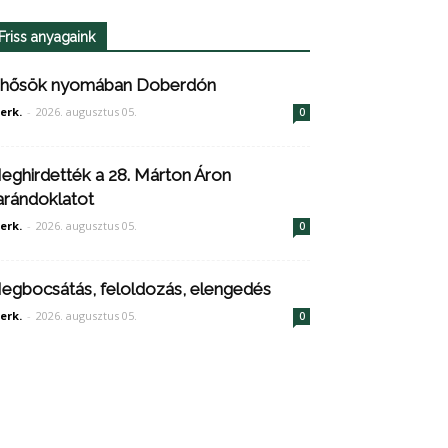
Friss anyagaink
 hősök nyomában Doberdón
erk.
-
2026. augusztus 05.
0
eghirdették a 28. Márton Áron
arándoklatot
erk.
-
2026. augusztus 05.
0
egbocsátás, feloldozás, elengedés
erk.
-
2026. augusztus 05.
0