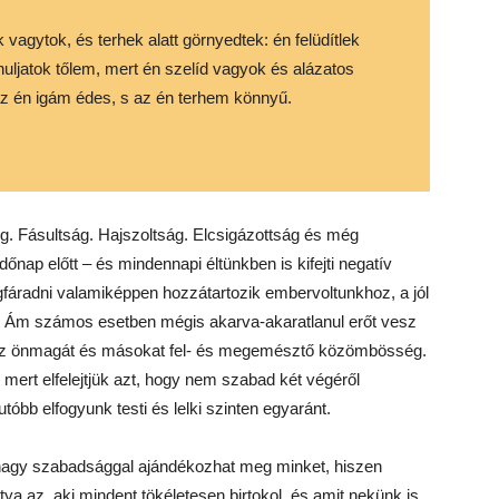
vagytok, és terhek alatt görnyedtek: én felüdítlek
nuljatok tőlem, mert én szelíd vagyok és alázatos
 az én igám édes, s az én terhem könnyű.
g. Fásultság. Hajszoltság. Elcsigázottság és még
őnap előtt – és mindennapi éltünkben is kifejti negatív
megfáradni valamiképpen hozzátartozik embervoltunkhoz, a jól
i. Ám számos esetben mégis akarva-akaratlanul erőt vesz
és az önmagát és másokat fel- és megemésztő közömbösség.
, mert elfelejtjük azt, hogy nem szabad két végéről
tóbb elfogyunk testi és lelki szinten egyaránt.
nagy szabadsággal ajándékozhat meg minket, hiszen
ya az, aki mindent tökéletesen birtokol, és amit nekünk is