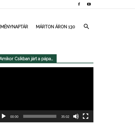
EMÉNYNAPTÁR
MÁRTON ÁRON 130
Amikor Csíkban járt a pápa…
deólejátszó
00:00
35:02