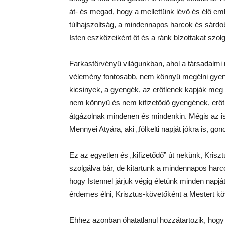
át- és megad, hogy a mellettünk lévő és élő 
túlhajszoltság, a mindennapos harcok és sárdo
Isten eszközeiként őt és a ránk bízottakat szolg
Farkastörvényű világunkban, ahol a társadalmi
vélemény fontosabb, nem könnyű megélni gyenge
kicsinyek, a gyengék, az erőtlenek kapják meg 
nem könnyű és nem kifizetődő gyengének, erőtl
átgázolnak mindenen és mindenkin. Mégis az ist
Mennyei Atyára, aki „fölkelti napját jókra is, g
Ez az egyetlen és „kifizetődő” út nekünk, Kris
szolgálva bár, de kitartunk a mindennapos harc
hogy Istennel járjuk végig életünk minden napj
érdemes élni, Krisztus-követőként a Mestert köv
Ehhez azonban óhatatlanul hozzátartozik, hogy