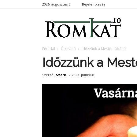
2026. augusztus 6.
Bejelentkezés
RomKa
Főoldal
Útravaló
Időzzünk a Mester lábánál
Időzzünk a Mest
Szerző:
Szerk.
-
2023. július 08.