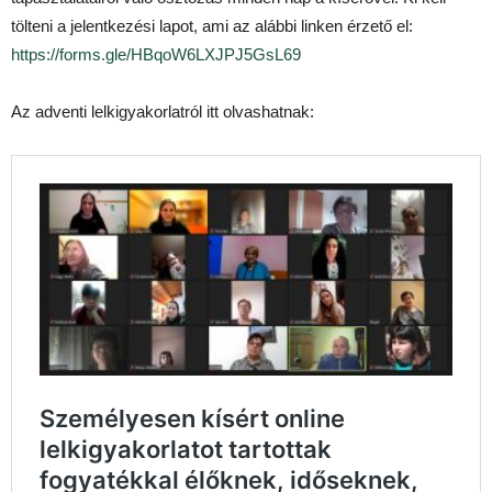
tölteni a jelentkezési lapot, ami az alábbi linken érzető el:
https://forms.gle/HBqoW6LXJPJ5GsL69
Az adventi lelkigyakorlatról itt olvashatnak: