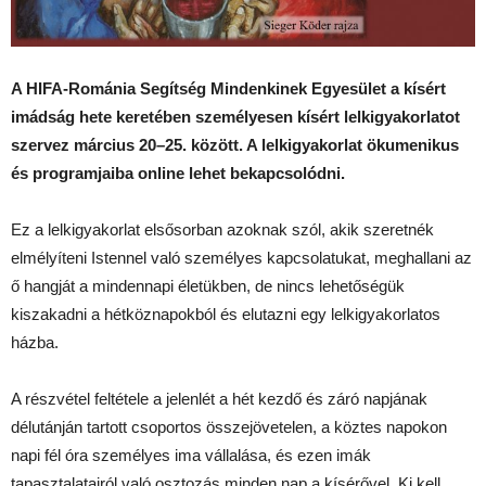
A HIFA-Románia Segítség Mindenkinek Egyesület a kísért
imádság hete keretében személyesen kísért lelkigyakorlatot
szervez március 20–25. között. A lelkigyakorlat ökumenikus
és programjaiba online lehet bekapcsolódni.
Ez a lelkigyakorlat elsősorban azoknak szól, akik szeretnék
elmélyíteni Istennel való személyes kapcsolatukat, meghallani az
ő hangját a mindennapi életükben, de nincs lehetőségük
kiszakadni a hétköznapokból és elutazni egy lelkigyakorlatos
házba.
A részvétel feltétele a jelenlét a hét kezdő és záró napjának
délutánján tartott csoportos összejövetelen, a köztes napokon
napi fél óra személyes ima vállalása, és ezen imák
tapasztalatairól való osztozás minden nap a kísérővel. Ki kell