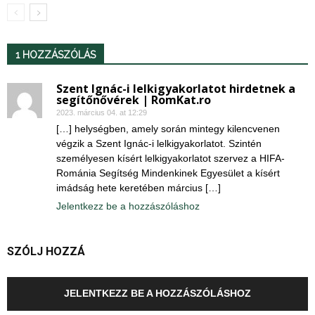
1 HOZZÁSZÓLÁS
Szent Ignác-i lelkigyakorlatot hirdetnek a
segítőnővérek | RomKat.ro
2023. március 04. at 12:29
[…] helységben, amely során mintegy kilencvenen
végzik a Szent Ignác-i lelkigyakorlatot. Szintén
személyesen kísért lelkigyakorlatot szervez a HIFA-
Románia Segítség Mindenkinek Egyesület a kísért
imádság hete keretében március […]
Jelentkezz be a hozzászóláshoz
SZÓLJ HOZZÁ
JELENTKEZZ BE A HOZZÁSZÓLÁSHOZ