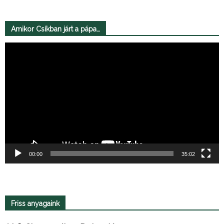
Amikor Csíkban járt a pápa…
Videólejátszó
00:00
35:02
Friss anyagaink