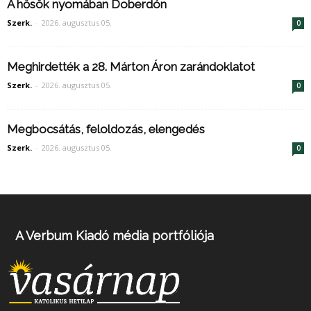
A hősök nyomában Doberdón
Szerk.
-
2026. augusztus 05.
0
Meghirdették a 28. Márton Áron zarándoklatot
Szerk.
-
2026. augusztus 05.
0
Megbocsátás, feloldozás, elengedés
Szerk.
-
2026. augusztus 05.
0
A Verbum Kiadó média portfóliója