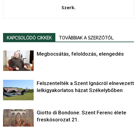
Szerk.
KAPCSOLÓDÓ CIKKEK
TOVÁBBIAK A SZERZŐTŐL
Megbocsátás, feloldozás, elengedés
Felszentelték a Szent Ignácról elnevezett
lelkigyakorlatos házat Székelybőben
Giotto di Bondone: Szent Ferenc élete
freskósorozat 21.