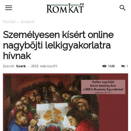
RomKat.ro
Főoldal
Közelről
Személyesen kísért online
nagyböjti lelkigyakorlatra
hívnak
Szerző:
Szerk.
-
2023. március 01.
1648
1