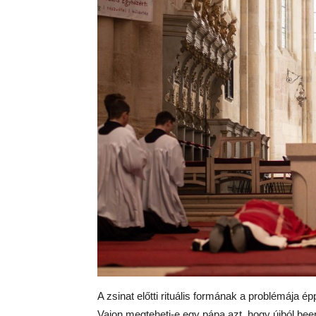
A zsinat előtti rituális formának a problémája é
Vajon megteheti-e egy pápa azt, hogy újból bee