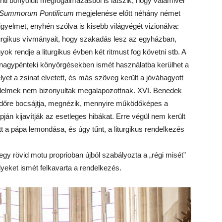
enti bonyolult megfogalmazásból is látszik, hogy valamivel
Summorum Pontificum
megjelenése előtt néhány német
 figyelmet, enyhén szólva is kisebb világvégét vizionálva:
iturgikus vívmányait, hogy szakadás lesz az egyházban,
k rendje a liturgikus évben két ritmust fog követni stb. A
 nagypénteki könyörgésekben ismét használatba kerülhet a
et a zsinat elvetett, és más szöveg került a jóváhagyott
félelmek nem bizonyultak megalapozottnak. XVI. Benedek
időre bocsájtja, megnézik, mennyire működőképes a
án kijavítják az esetleges hibákat. Erre végül nem került
t a pápa lemondása, és úgy tűnt, a liturgikus rendelkezés
gy rövid motu proprioban újból szabályozta a „régi misét”
ket ismét felkavarta a rendelkezés.