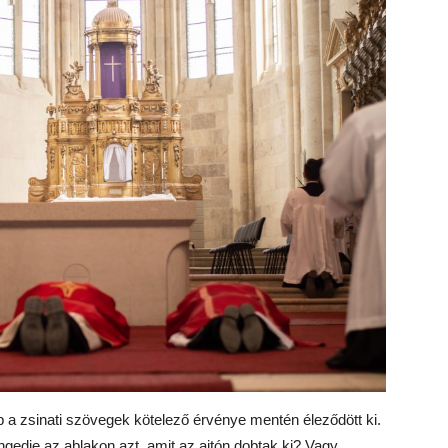
pp a zsinati szövegek kötelező érvénye mentén éleződött ki.
ngedje az ablakon azt, amit az ajtón dobtak ki? Vagy