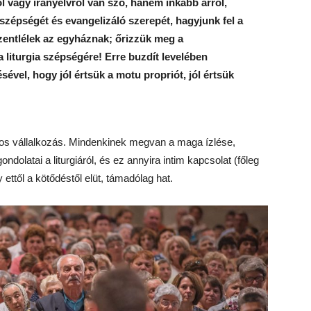
ól vagy irányelvről van szó, hanem inkább arról,
szépségét és evangelizáló szerepét, hagyjunk fel a
zentlélek az egyháznak; őrizzük meg a
 liturgia szépségére! Erre buzdít levelében
sével, hogy jól értsük a motu propriót, jól értsük
atos vállalkozás. Mindenkinek megvan a maga ízlése,
dolatai a liturgiáról, és ez annyira intim kapcsolat (főleg
ettől a kötődéstől elüt, támadólag hat.