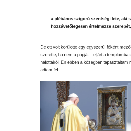
a plébános szigorú szentségi léte, ak
hozzávetőlegesen értelmezze szerepét, 
De ott volt körülötte egy egyszerű, főként mez
szerette, ha nem a papját – eljárt a templomba
halottairól. Én ebben a közegben tapasztaltam me
adtam fel.