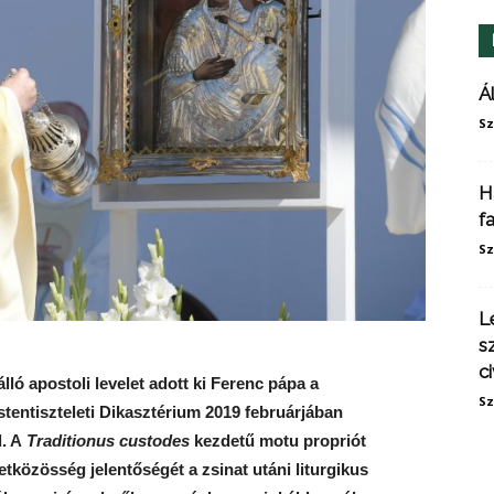
Á
Sz
H
f
Sz
L
s
ci
ló apostoli levelet adott ki Ferenc pápa a
Sz
 Istentiszteleti Dikasztérium 2019 februárjában
l. A
Traditionus custodes
kezdetű motu propriót
tközösség jelentőségét a zsinat utáni liturgikus