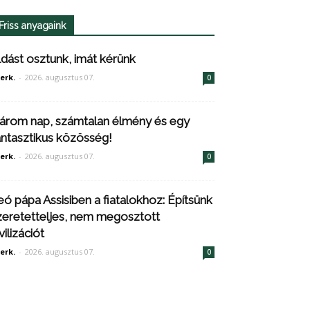
Friss anyagaink
ldást osztunk, imát kérünk
erk.
-
2026. augusztus 07.
0
árom nap, számtalan élmény és egy
antasztikus közösség!
erk.
-
2026. augusztus 07.
0
eó pápa Assisiben a fiatalokhoz: Építsünk
zeretetteljes, nem megosztott
vilizációt
erk.
-
2026. augusztus 07.
0