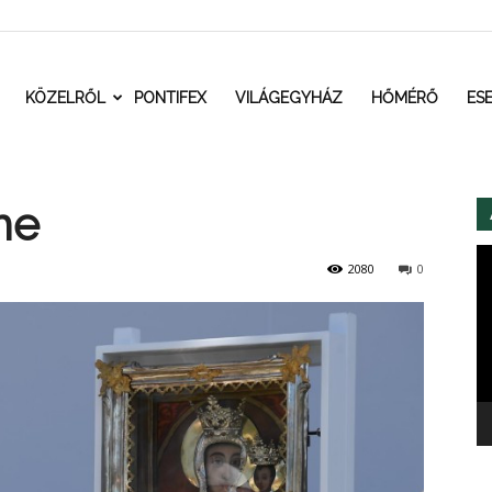
t.ro
KÖZELRŐL
PONTIFEX
VILÁGEGYHÁZ
HŐMÉRŐ
ES
me
Vi
2080
0