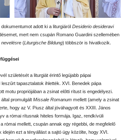
 dokumentumot adott ki a liturgiáról
Desiderio desideravi
eklődésemet, mert nem csupán Romano Guardini szellemében
s nevelés
re (
Liturgische Bildung
) többször is hivatkozik.
efüggései
vél születését a liturgiát érintő legújabb pápai
leszűrt tapasztalatok ihlették. XVI. Benedek pápa
 motu propriójában a zsinat előtti rítust is engedélyezi.
 által promulgált
Missale Romanum
mellett (amely a zsinat
erte, hogy az V. Piusz által jóváhagyott és XXIII. János
yv a római rítusnak hiteles formája. Igaz, rendkívüli
a római mellett, csupán annak egy régebbi, de megfelelő
idején ezt a tényállást a sajtó úgy közölte, hogy XVI.