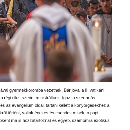
iával gyermekkoromba vezetnek. Bár jóval a II. vatikáni
 régi rítus szerint ministráltunk. Igaz, a szertartás
 és az evangélium oldal, tartani kellett a könyörgésekhez a
ről történt, voltak énekes és csendes misék, a papi
ébként ma is hozzátartozna) és egyéb, számomra exotikus