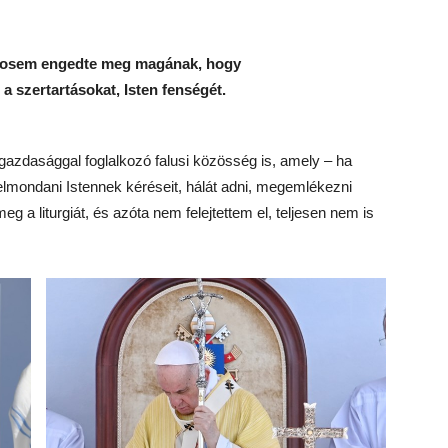
i sosem engedte meg magának, hogy
a szertartásokat, Isten fenségét.
őgazdasággal foglalkozó falusi közösség is, amely – ha
 elmondani Istennek kéréseit, hálát adni, megemlékezni
g a liturgiát, és azóta nem felejtettem el, teljesen nem is