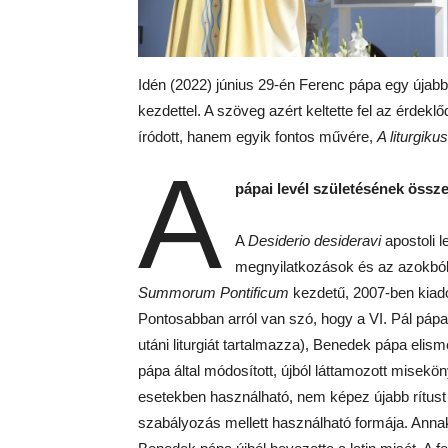
Idén (2022) június 29-én Ferenc pápa egy újabb
kezdettel. A szöveg azért keltette fel az érd
íródott, hanem egyik fontos művére,
A liturgiku
A
pápai levél születésének össz
A
Desiderio desideravi
apostoli le
megnyilatkozások és az azokból 
Summorum Pontificum
kezdetű, 2007-ben kiadott
Pontosabban arról van szó, hogy a VI. Pál pápa
utáni liturgiát tartalmazza), Benedek pápa elism
pápa által módosított, újból láttamozott misekön
esetekben használható, nem képez újabb rítust 
szabályozás mellett használható formája. Annak 