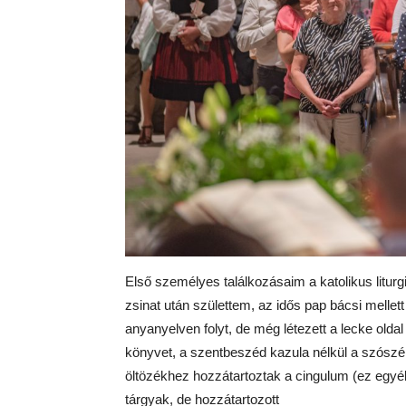
Első személyes találkozásaim a katolikus liturg
zsinat után születtem, az idős pap bácsi mellett a
anyanyelven folyt, de még létezett a lecke oldal
könyvet, a szentbeszéd kazula nélkül a szószék
öltözékhez hozzátartoztak a cingulum (ez egy
tárgyak, de hozzátartozott