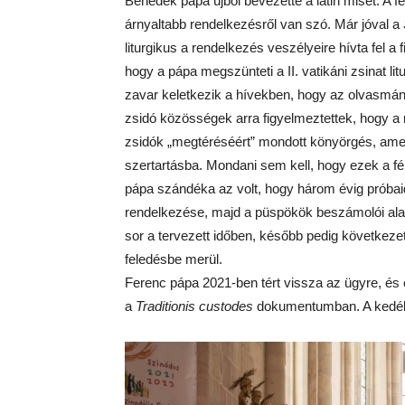
Benedek pápa újból bevezette a latin misét. A f
árnyaltabb rendelkezésről van szó. Már jóval a
liturgikus a rendelkezés veszélyeire hívta fel a
hogy a pápa megszünteti a II. vatikáni zsinat l
zavar keletkezik a hívekben, hogy az olvasmányo
zsidó közösségek arra figyelmeztettek, hogy a
zsidók „megtéréséért” mondott könyörgés, amely
szertartásba. Mondani sem kell, hogy ezek a 
pápa szándéka az volt, hogy három évig próba
rendelkezése, majd a püspökök beszámolói alapj
sor a tervezett időben, később pedig következet
feledésbe merül.
Ferenc pápa 2021-ben tért vissza az ügyre, és e
a
Traditionis custodes
dokumentumban. A kedélye