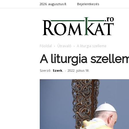
2026. augusztus 8.
Bejelentkezés
RomKa
Főoldal
Útravaló
A liturgia szelleme
A liturgia szelle
Szerző:
Szerk.
-
2022. július 18.