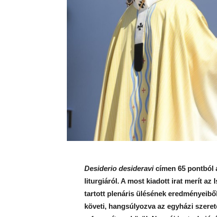
Desiderio desideravi
címen 65 pontból ál
liturgiáról. A most kiadott irat merít az
tartott plenáris ülésének eredményeibő
követi, hangsúlyozva az egyházi szerete