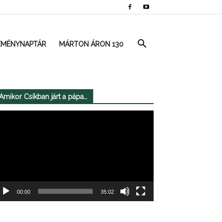
EMÉNYNAPTÁR
MÁRTON ÁRON 130
Amikor Csíkban járt a pápa…
deólejátszó
00:00
35:02