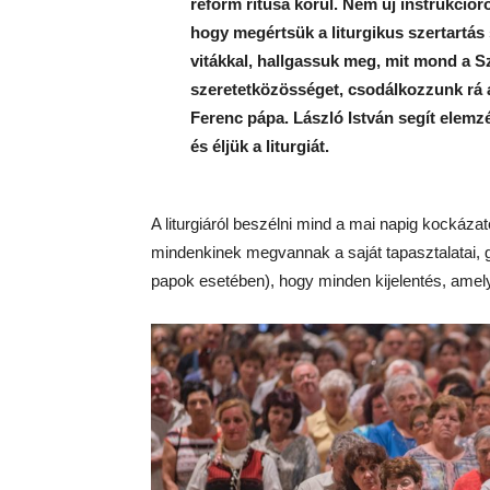
reform rítusa körül. Nem új instrukciór
hogy megértsük a liturgikus szertartás 
vitákkal, hallgassuk meg, mit mond a S
szeretetközösséget, csodálkozzunk rá a
Ferenc pápa. László István segít elemzé
és éljük a liturgiát.
A liturgiáról beszélni mind a mai napig kockáz
mindenkinek megvannak a saját tapasztalatai, gon
papok esetében), hogy minden kijelentés, amely 