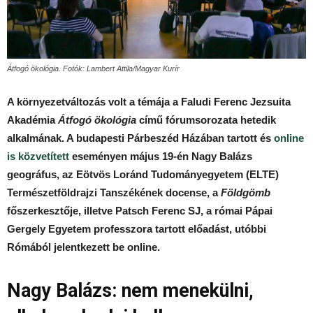
Átfogó ökológia. Fotók: Lambert Attila/Magyar Kurír
A környezetváltozás volt a témája a Faludi Ferenc Jezsuita
Akadémia
Átfogó ökológia
című fórumsorozata hetedik
alkalmának. A budapesti Párbeszéd Házában tartott és
online
is közvetített
eseményen május 19-én Nagy Balázs
geográfus, az Eötvös Loránd Tudományegyetem (ELTE)
Természetföldrajzi Tanszékének docense, a
Földgömb
főszerkesztője, illetve Patsch Ferenc SJ, a római Pápai
Gergely Egyetem professzora tartott előadást, utóbbi
Rómából jelentkezett be online.
Nagy Balázs: nem menekülni,