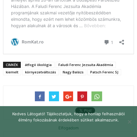
CIMKÉK
átfogó ökológia
Faludi Ferenc Jezsuita Akadémia
kiemelt
környezetváltozás
Nagy Balázs
Patsch Ferenc SJ
Kedves Látogató! Tájékoztatjuk, hogy a honlap felhasználói
élmény fokozásának érdekében sütiket alkalmazunk.
Elfogadom