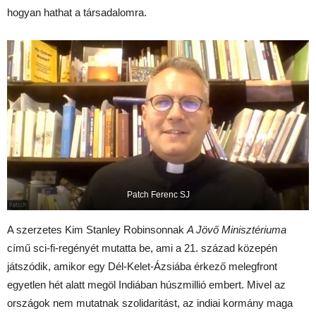
hogyan hathat a társadalomra.
Patch Ferenc SJ
A szerzetes Kim Stanley Robinsonnak
A Jövő Minisztériuma
című sci-fi-regényét mutatta be, ami a 21. század közepén
játszódik, amikor egy Dél-Kelet-Ázsiába érkező melegfront
egyetlen hét alatt megöl Indiában húszmillió embert. Mivel az
országok nem mutatnak szolidaritást, az indiai kormány maga