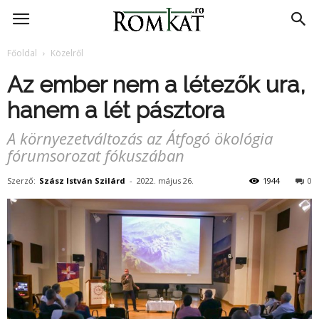
RomKat.ro
Főoldal
Közelről
Az ember nem a létezők ura,
hanem a lét pásztora
A környezetváltozás az Átfogó ökológia
fórumsorozat fókuszában
Szerző:
Szász István Szilárd
-
2022. május 26.
1944
0