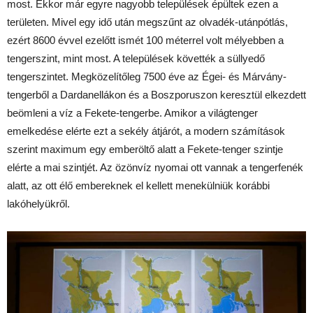
most. Ekkor már egyre nagyobb települések épültek ezen a
területen. Mivel egy idő után megszűnt az olvadék-utánpótlás,
ezért 8600 évvel ezelőtt ismét 100 méterrel volt mélyebben a
tengerszint, mint most. A települések követték a süllyedő
tengerszintet. Megközelítőleg 7500 éve az Égei- és Márvány-
tengerből a Dardanellákon és a Boszporuszon keresztül elkezdett
beömleni a víz a Fekete-tengerbe. Amikor a világtenger
emelkedése elérte ezt a sekély átjárót, a modern számítások
szerint maximum egy emberöltő alatt a Fekete-tenger szintje
elérte a mai szintjét. Az özönvíz nyomai ott vannak a tengerfenék
alatt, az ott élő embereknek el kellett menekülniük korábbi
lakóhelyükről.