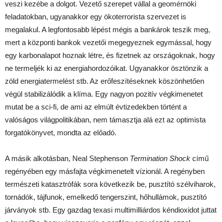
veszi kezébe a dolgot. Vezető szerepet vállal a geomérnöki
feladatokban, ugyanakkor egy ökoterrorista szervezet is
megalakul. A legfontosabb lépést mégis a bankárok teszik meg,
mert a központi bankok vezetői megegyeznek egymással, hogy
egy karbonalapot hoznak létre, és fizetnek az országoknak, hogy
ne termeljék ki az energiahordozóikat. Ugyanakkor ösztönzik a
zöld energiatermelést stb. Az erőfeszítéseknek köszönhetően
végül stabilizálódik a klíma. Egy nagyon pozitív végkimenetet
mutat be a sci-fi, de ami az elmúlt évtizedekben történt a
valóságos világpolitikában, nem támasztja alá ezt az optimista
forgatókönyvet, mondta az előadó.
A másik alkotásban, Neal Stephenson
Termination Shock
című
regényében egy másfajta végkimenetelt vízionál. A regényben
természeti katasztrófák sora következik be, pusztító szélviharok,
tornádók, tájfunok, emelkedő tengerszint, hőhullámok, pusztító
járványok stb. Egy gazdag texasi multimilliárdos kéndioxidot juttat