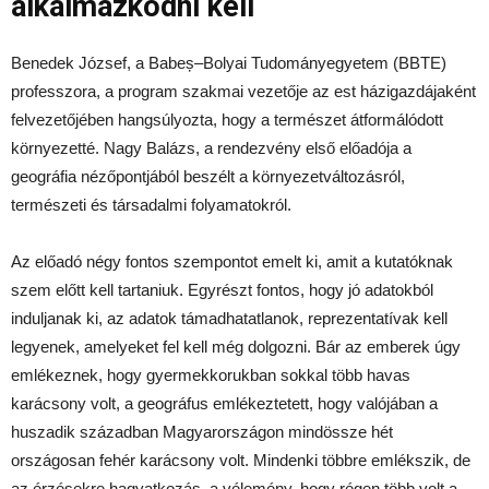
alkalmazkodni kell
Benedek József, a Babeș–Bolyai Tudományegyetem (BBTE)
professzora, a program szakmai vezetője az est házigazdájaként
felvezetőjében hangsúlyozta, hogy a természet átformálódott
környezetté. Nagy Balázs, a rendezvény első előadója a
geográfia nézőpontjából beszélt a környezetváltozásról,
természeti és társadalmi folyamatokról.
Az előadó négy fontos szempontot emelt ki, amit a kutatóknak
szem előtt kell tartaniuk. Egyrészt fontos, hogy jó adatokból
induljanak ki, az adatok támadhatatlanok, reprezentatívak kell
legyenek, amelyeket fel kell még dolgozni. Bár az emberek úgy
emlékeznek, hogy gyermekkorukban sokkal több havas
karácsony volt, a geográfus emlékeztetett, hogy valójában a
huszadik században Magyarországon mindössze hét
országosan fehér karácsony volt. Mindenki többre emlékszik, de
az érzésekre hagyatkozás, a vélemény, hogy régen több volt a