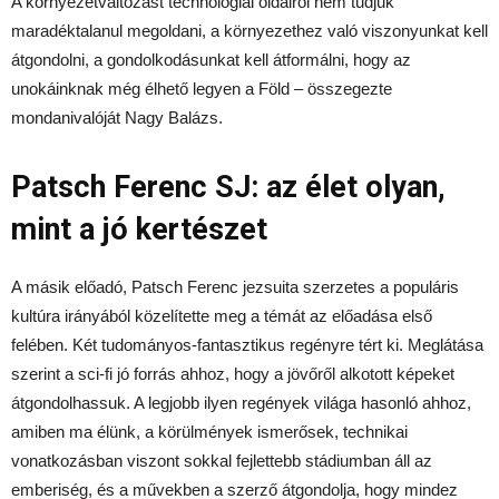
A környezetváltozást technológiai oldalról nem tudjuk
maradéktalanul megoldani, a környezethez való viszonyunkat kell
átgondolni, a gondolkodásunkat kell átformálni, hogy az
unokáinknak még élhető legyen a Föld – összegezte
mondanivalóját Nagy Balázs.
Patsch Ferenc SJ: az élet olyan,
mint a jó kertészet
A másik előadó, Patsch Ferenc jezsuita szerzetes a populáris
kultúra irányából közelítette meg a témát az előadása első
felében. Két tudományos-fantasztikus regényre tért ki. Meglátása
szerint a sci-fi jó forrás ahhoz, hogy a jövőről alkotott képeket
átgondolhassuk. A legjobb ilyen regények világa hasonló ahhoz,
amiben ma élünk, a körülmények ismerősek, technikai
vonatkozásban viszont sokkal fejlettebb stádiumban áll az
emberiség, és a művekben a szerző átgondolja, hogy mindez