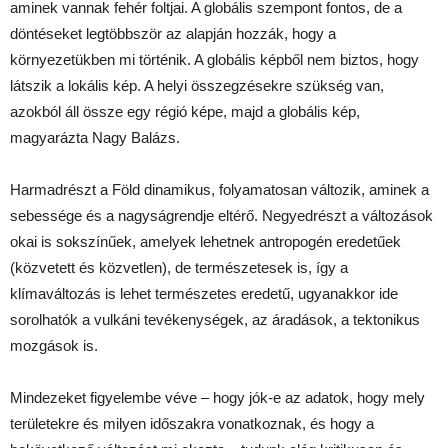
aminek vannak fehér foltjai. A globális szempont fontos, de a
döntéseket legtöbbször az alapján hozzák, hogy a
környezetükben mi történik. A globális képből nem biztos, hogy
látszik a lokális kép. A helyi összegzésekre szükség van,
azokból áll össze egy régió képe, majd a globális kép,
magyarázta Nagy Balázs.
Harmadrészt a Föld dinamikus, folyamatosan változik, aminek a
sebessége és a nagyságrendje eltérő. Negyedrészt a változások
okai is sokszínűek, amelyek lehetnek antropogén eredetűek
(közvetett és közvetlen), de természetesek is, így a
klímaváltozás is lehet természetes eredetű, ugyanakkor ide
sorolhatók a vulkáni tevékenységek, az áradások, a tektonikus
mozgások is.
Mindezeket figyelembe véve – hogy jók-e az adatok, hogy mely
területekre és milyen időszakra vonatkoznak, és hogy a