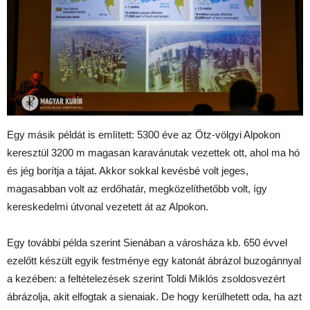
Egy másik példát is említett: 5300 éve az Ötz-völgyi Alpokon
keresztül 3200 m magasan karavánutak vezettek ott, ahol ma hó
és jég borítja a tájat. Akkor sokkal kevésbé volt jeges,
magasabban volt az erdőhatár, megközelíthetőbb volt, így
kereskedelmi útvonal vezetett át az Alpokon.
Egy további példa szerint Sienában a városháza kb. 650 évvel
ezelőtt készült egyik festménye egy katonát ábrázol buzogánnyal
a kezében: a feltételezések szerint Toldi Miklós zsoldosvezért
ábrázolja, akit elfogtak a sienaiak. De hogy kerülhetett oda, ha azt