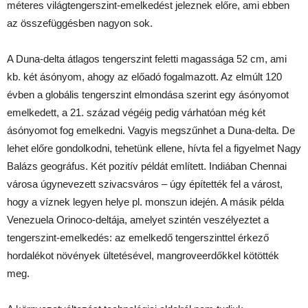
méteres világtengerszint-emelkedést jeleznek előre, ami ebben
az összefüggésben nagyon sok.
A Duna-delta átlagos tengerszint feletti magassága 52 cm, ami
kb. két ásónyom, ahogy az előadó fogalmazott. Az elmúlt 120
évben a globális tengerszint elmondása szerint egy ásónyomot
emelkedett, a 21. század végéig pedig várhatóan még két
ásónyomot fog emelkedni. Vagyis megszűnhet a Duna-delta. De
lehet előre gondolkodni, tehetünk ellene, hívta fel a figyelmet Nagy
Balázs geográfus. Két pozitív példát említett. Indiában Chennai
városa úgynevezett szivacsváros – úgy építették fel a várost,
hogy a víznek legyen helye pl. monszun idején. A másik példa
Venezuela Orinoco-deltája, amelyet szintén veszélyeztet a
tengerszint-emelkedés: az emelkedő tengerszinttel érkező
hordalékot növények ültetésével, mangroveerdőkkel kötötték
meg.