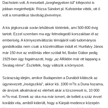
Dachstein volt. A mesebeli „üveghegyeken túl” kifejezést is
jobban megérthetjük: Rózsa Sándort pl. Kufsteinbe vitték, ott ő
volt a romantikus távolság jövevénye.
A kis jégkorszak során lehűlések történtek, ami 500-600 évig
tartott. Ezzel szemben ma egy felmelegedő korszakban él az
emberiség. A környezetváltozás témájáról való tudományos
gondolkodás nem csak a közelmúltban indult el: Hunfalvy János
már 150 éve az erdőírtás ellen szólalt fel, Bodor Gábor pedig
1929-ben úgy fogalmazott, hogy „az Alföldön már ott lappang a
Sivatag réme”. Észlelték, hogy változik a környezet.
Szárazság idején, amikor Budapesten a Dunából kilátszik az
3
úgynevezett „ínségszikla”, akkor kb. 1000 m
/s a Duna hozama,
de árvizek alkalmával ez elérheti akár a tízszeresét is, 10 000
3
m
/s-mal. Ennek az oka ma már ismert, de kellett a száz évvel
korábbi vita, amiből kiderült, hogy a Kárpát-medence közepén