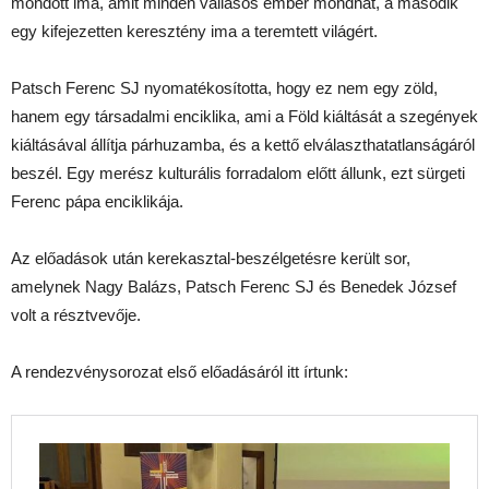
mondott ima, amit minden vallásos ember mondhat, a második
egy kifejezetten keresztény ima a teremtett világért.
Patsch Ferenc SJ nyomatékosította, hogy ez nem egy zöld,
hanem egy társadalmi enciklika, ami a Föld kiáltását a szegények
kiáltásával állítja párhuzamba, és a kettő elválaszthatatlanságáról
beszél. Egy merész kulturális forradalom előtt állunk, ezt sürgeti
Ferenc pápa enciklikája.
Az előadások után kerekasztal-beszélgetésre került sor,
amelynek Nagy Balázs, Patsch Ferenc SJ és Benedek József
volt a résztvevője.
A rendezvénysorozat első előadásáról itt írtunk: