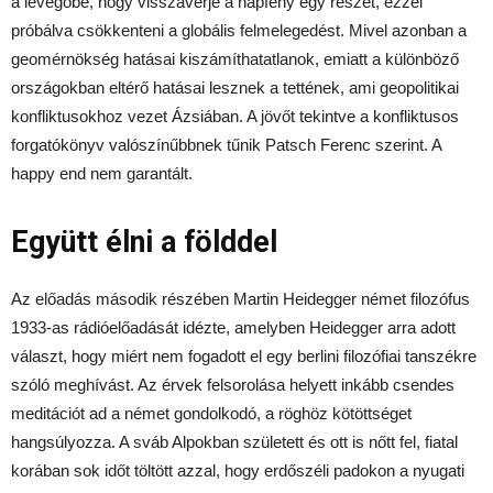
a levegőbe, hogy visszaverje a napfény egy részét, ezzel
próbálva csökkenteni a globális felmelegedést. Mivel azonban a
geomérnökség hatásai kiszámíthatatlanok, emiatt a különböző
országokban eltérő hatásai lesznek a tettének, ami geopolitikai
konfliktusokhoz vezet Ázsiában. A jövőt tekintve a konfliktusos
forgatókönyv valószínűbbnek tűnik Patsch Ferenc szerint. A
happy end nem garantált.
Együtt élni a földdel
Az előadás második részében Martin Heidegger német filozófus
1933-as rádióelőadását idézte, amelyben Heidegger arra adott
választ, hogy miért nem fogadott el egy berlini filozófiai tanszékre
szóló meghívást. Az érvek felsorolása helyett inkább csendes
meditációt ad a német gondolkodó, a röghöz kötöttséget
hangsúlyozza. A sváb Alpokban született és ott is nőtt fel, fiatal
korában sok időt töltött azzal, hogy erdőszéli padokon a nyugati