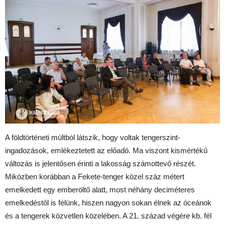
A földtörténeti múltból látszik, hogy voltak tengerszint-
ingadozások, emlékeztetett az előadó. Ma viszont kismértékű
változás is jelentősen érinti a lakosság számottevő részét.
Miközben korábban a Fekete-tenger közel száz métert
emelkedett egy emberöltő alatt, most néhány deciméteres
emelkedéstől is félünk, hiszen nagyon sokan élnek az óceánok
és a tengerek közvetlen közelében. A 21. század végére kb. fél