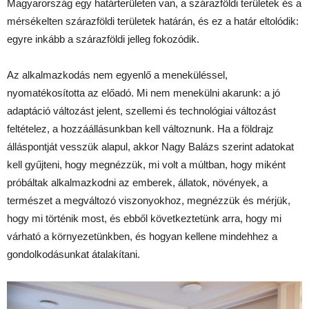
Magyarország egy határterületen van, a szárazföldi területek és a
mérsékelten szárazföldi területek határán, és ez a határ eltolódik:
egyre inkább a szárazföldi jelleg fokozódik.
Az alkalmazkodás nem egyenlő a meneküléssel,
nyomatékosította az előadó. Mi nem menekülni akarunk: a jó
adaptáció változást jelent, szellemi és technológiai változást
feltételez, a hozzáállásunkban kell változnunk. Ha a földrajz
álláspontját vesszük alapul, akkor Nagy Balázs szerint adatokat
kell gyűjteni, hogy megnézzük, mi volt a múltban, hogy miként
próbáltak alkalmazkodni az emberek, állatok, növények, a
természet a megváltozó viszonyokhoz, megnézzük és mérjük,
hogy mi történik most, és ebből következtetünk arra, hogy mi
várható a környezetünkben, és hogyan kellene mindehhez a
gondolkodásunkat átalakítani.