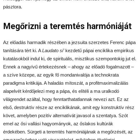
pásztora.
Megőrizni a teremtés harmóniáját
Az előadás harmadik részében a jezsuita szerzetes Ferenc pápa
tanítására tért ki. A
Laudato si’
kezdetű pápai enciklika empirikus
kutatásokból indul ki, de spirituális, misztikus szempontokig jut el.
Ennek a nagyívű értekezésnek – ahogy az előadó fogalmazott –
a szíve közepe, az egyik fő mondanivalója a technokrata
paradigma kritikája. A haladás mítoszát, a profitmaximalizálás
alapelvét kérdőjelezi meg a pápa, és elítéli a ma uralkodó
világrendet azáltal, hogy fenntarthatatlannak nevezi azt. Ez az
első, destruktív része az enciklikának, amit egy konstruktív rész
követ, amelyben pozitív alternatívát javasol a szentatya. Szót
emel az ősi vallási hagyományok, az őslakos kultúrák
érdekében. Sürgeti a teremtés harmóniájának a megőrzését, az
egyszerűséghez való visszatérést, miközben ökológiai