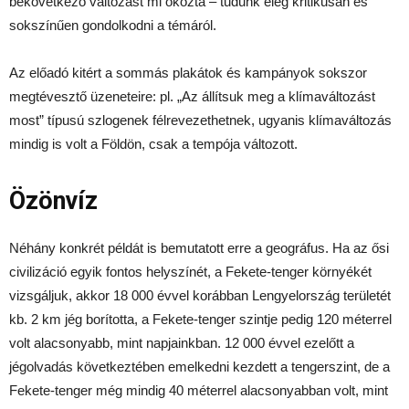
bekövetkező változást mi okozta – tudunk elég kritikusan és
sokszínűen gondolkodni a témáról.
Az előadó kitért a sommás plakátok és kampányok sokszor
megtévesztő üzeneteire: pl. „Az állítsuk meg a klímaváltozást
most” típusú szlogenek félrevezethetnek, ugyanis klímaváltozás
mindig is volt a Földön, csak a tempója változott.
Özönvíz
Néhány konkrét példát is bemutatott erre a geográfus. Ha az ősi
civilizáció egyik fontos helyszínét, a Fekete-tenger környékét
vizsgáljuk, akkor 18 000 évvel korábban Lengyelország területét
kb. 2 km jég borította, a Fekete-tenger szintje pedig 120 méterrel
volt alacsonyabb, mint napjainkban. 12 000 évvel ezelőtt a
jégolvadás következtében emelkedni kezdett a tengerszint, de a
Fekete-tenger még mindig 40 méterrel alacsonyabban volt, mint