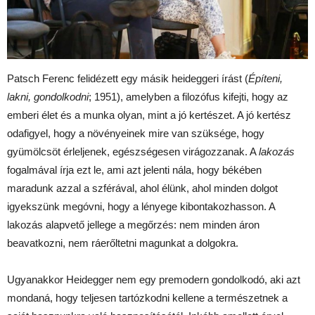
Patsch Ferenc felidézett egy másik heideggeri írást (
Építeni,
lakni, gondolkodni
; 1951), amelyben a filozófus kifejti, hogy az
emberi élet és a munka olyan, mint a jó kertészet. A jó kertész
odafigyel, hogy a növényeinek mire van szüksége, hogy
gyümölcsöt érleljenek, egészségesen virágozzanak. A
lakozás
fogalmával írja ezt le, ami azt jelenti nála, hogy békében
maradunk azzal a szférával, ahol élünk, ahol minden dolgot
igyekszünk megóvni, hogy a lényege kibontakozhasson. A
lakozás alapvető jellege a megőrzés: nem minden áron
beavatkozni, nem ráerőltetni magunkat a dolgokra.
Ugyanakkor Heidegger nem egy premodern gondolkodó, aki azt
mondaná, hogy teljesen tartózkodni kellene a természetnek a