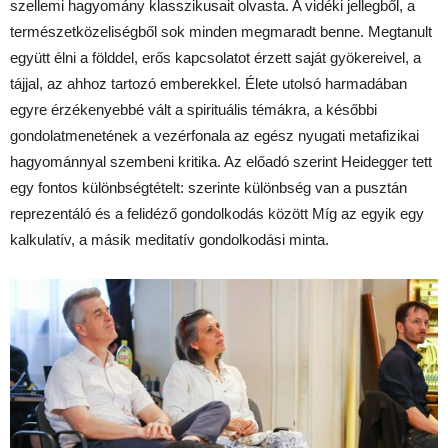
szellemi hagyomány klasszikusait olvasta. A vidéki jellegből, a
természetközeliségből sok minden megmaradt benne. Megtanult
együtt élni a földdel, erős kapcsolatot érzett saját gyökereivel, a
tájjal, az ahhoz tartozó emberekkel. Élete utolsó harmadában
egyre érzékenyebbé vált a spirituális témákra, a későbbi
gondolatmenetének a vezérfonala az egész nyugati metafizikai
hagyománnyal szembeni kritika. Az előadó szerint Heidegger tett
egy fontos különbségtételt: szerinte különbség van a pusztán
reprezentáló és a felidéző gondolkodás között Míg az egyik egy
kalkulatív, a másik meditatív gondolkodási minta.