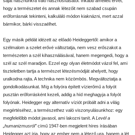
saját hasznunkra való hasznosításától. Inkább amellett érvel,
hogy a természetet és annak létezőit nem szabad csupán
erőforrásnak tekinteni, kalkuláló módon kiaknázni, mert azzal
bármikor, bárki visszaélhet.
Egy másik példát idézett az előadó Heideggertől: amikor a
szélmalom a szelet erővé változtatja, nem vesz erőszakot a
természeten a szél kihasználásával, hanem megengedi, hogy a
szél az szél maradjon. Ezzel egy olyan életmódot vázol fel, ami
tiszteletben tartja a természet létezésmódját ahelyett, hogy
uralkodna rajta. A technika nem közömbös. Megváltoztatja a
gondolkodásunkat. Míg a folyóra épített vízierőmű a folyót
pusztán erőforrásként kezeli, addig a híd meghagyja a folyót
folyónak. Heidegger egy alternatív víziót próbált adni a világ
megértéséhez, a természethez való viszonyulásunkhoz: egy
megfelelőbb módot javasol, ami lakozni tanít. A
Levél a
„humanizmusról”
című 1947-ben megjelent híres írásában
Heidegger azt írja, hogy az ember nem a létező ura, hanem a lét