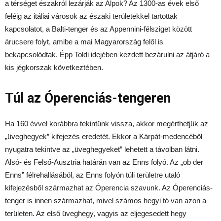
a térséget északról lezárják az Alpok? Az 1300-as évek első
feléig az itáliai városok az északi területekkel tartottak
kapcsolatot, a Balti-tenger és az Appennini-félsziget között
árucsere folyt, amibe a mai Magyarország felől is
bekapcsolódtak. Épp Toldi idejében kezdett bezárulni az átjáró a
kis jégkorszak következtében.
Túl az Óperenciás-tengeren
Ha 160 évvel korábbra tekintünk vissza, akkor megérthetjük az
„üveghegyek” kifejezés eredetét. Ekkor a Kárpát-medencéből
nyugatra tekintve az „üveghegyeket” lehetett a távolban látni.
Alsó- és Felső-Ausztria határán van az Enns folyó. Az „ob der
Enns” félrehallásából, az Enns folyón túli területre utaló
kifejezésből származhat az Óperencia szavunk. Az Óperenciás-
tenger is innen származhat, mivel számos hegyi tó van azon a
területen. Az első üveghegy, vagyis az eljegesedett hegy