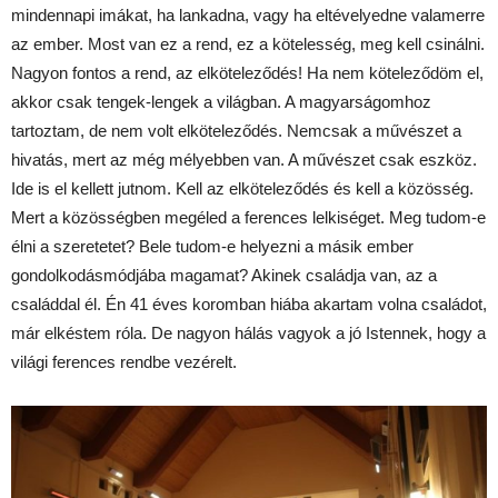
mindennapi imákat, ha lankadna, vagy ha eltévelyedne valamerre
az ember. Most van ez a rend, ez a kötelesség, meg kell csinálni.
Nagyon fontos a rend, az elköteleződés! Ha nem köteleződöm el,
akkor csak tengek-lengek a világban. A magyarságomhoz
tartoztam, de nem volt elköteleződés. Nemcsak a művészet a
hivatás, mert az még mélyebben van. A művészet csak eszköz.
Ide is el kellett jutnom. Kell az elköteleződés és kell a közösség.
Mert a közösségben megéled a ferences lelkiséget. Meg tudom-e
élni a szeretetet? Bele tudom-e helyezni a másik ember
gondolkodásmódjába magamat? Akinek családja van, az a
családdal él. Én 41 éves koromban hiába akartam volna családot,
már elkéstem róla. De nagyon hálás vagyok a jó Istennek, hogy a
világi ferences rendbe vezérelt.