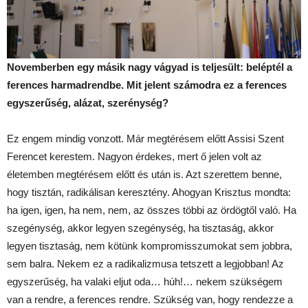
Novemberben egy másik nagy vágyad is teljesült: beléptél a
ferences harmadrendbe. Mit jelent számodra ez a ferences
egyszerűség, alázat, szerénység?
Ez engem mindig vonzott. Már megtérésem előtt Assisi Szent
Ferencet kerestem. Nagyon érdekes, mert ő jelen volt az
életemben megtérésem előtt és után is. Azt szerettem benne,
hogy tisztán, radikálisan keresztény. Ahogyan Krisztus mondta:
ha igen, igen, ha nem, nem, az összes többi az ördögtől való. Ha
szegénység, akkor legyen szegénység, ha tisztaság, akkor
legyen tisztaság, nem kötünk kompromisszumokat sem jobbra,
sem balra. Nekem ez a radikalizmusa tetszett a legjobban! Az
egyszerűség, ha valaki eljut oda… húh!… nekem szükségem
van a rendre, a ferences rendre. Szükség van, hogy rendezze a