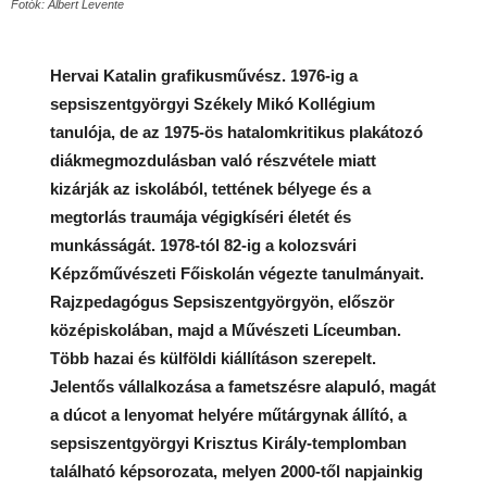
Fotók: Albert Levente
Hervai Katalin grafikusművész. 1976-ig a
sepsiszentgyörgyi Székely Mikó Kollégium
tanulója, de az 1975-ös hatalomkritikus plakátozó
diákmegmozdulásban való részvétele miatt
kizárják az iskolából, tettének bélyege és a
megtorlás traumája végigkíséri életét és
munkásságát. 1978-tól 82-ig a kolozsvári
Képzőművészeti Főiskolán végezte tanulmányait.
Rajzpedagógus Sepsiszentgyörgyön, először
középiskolában, majd a Művészeti Líceumban.
Több hazai és külföldi kiállításon szerepelt.
Jelentős vállalkozása a fametszésre alapuló, magát
a dúcot a lenyomat helyére műtárgynak állító, a
sepsiszentgyörgyi Krisztus Király-templomban
található képsorozata, melyen 2000-től napjainkig