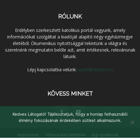
RÓLUNK
Erdélyben szerkesztett katolikus portál vagyunk, amely
információkat szolgáltat a kiadóját alapító négy egyházmegye
életéből. Ökumenikus nyitottsággal tekintünk a világra és
szeretnénk megmutatni belőle azt, amit értékesnek, relevánsnak
látunk.
Lépj kapcsolatba velünk:
szerk@verbum.ro
KÖVESS MINKET
Kedves Látogató! Tájékoztatjuk, hogy a honlap felhasználói
élmény fokozásának érdekében sütiket alkalmazunk.
Elfogadom
Impresszum
Felhasználási feltételek
Jogi nyilatkozat