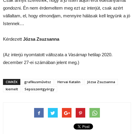
Csak annyit szeretnék, hogy a jó Isten adjon erőt édesanyámat
gondozni. Én nem érdemeltem meg ezt az interjút, csak azért
vállaltam, el, hogy elmondjam, mennyire hálásak kell legyünk a jó
Istennek…
Kérdezett
Józsa Zsuzsanna
(Az interjú nyomtatott változata a
Vasárnap
hetilap 2020.
december 27-ei számában jelent meg.)
CIMKÉK
grafikusművész
Hervai Katalin
Józsa Zsuzsanna
kiemelt
Sepsiszentgyörgy