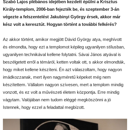
Szabó Lajos plébános idejében kezdett épülni a Krisztus
Király-templom, 2006-ban fejezték be, és szeptember 3-án
végezte a felszentelést Jakubinyi György érsek, akkor már
kész volt a keresztút. Hogyan történt a további felkérés?
Az akkor történt, amikor megjött Dávid György atya, meghívott
és elmondta, hogy ezt a templomot képileg ugyanilyen stílusban,
ugyanilyen technikával kellene folytatni. Sávai János atyával is
beszélgetett erről a témáról, ketten voltak ott, s akkor elmondták,
hogy miket kellene készíteni. Én azt válaszoltam, hogy nagyon
imádkozzanak, mert ilyen nagyméretű képeket még nem
készítettem. Vállalom nagyon szívesen, mert a templom mindig
vonzott, és ez volt a művészeti életem központja. Erre mindig
vágytam. Valójában nem tudom eléggé megköszönni a jó
Istennek, hogy ezzel a feladattal megbízott.