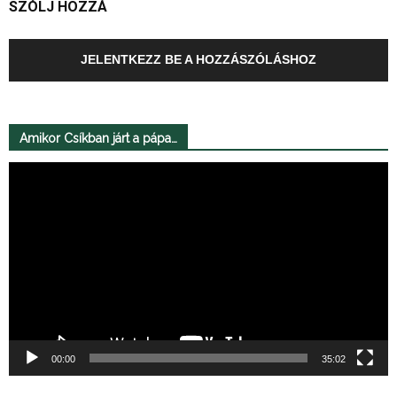
SZÓLJ HOZZÁ
JELENTKEZZ BE A HOZZÁSZÓLÁSHOZ
Amikor Csíkban járt a pápa…
Videólejátszó
00:00
35:02