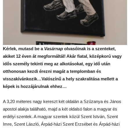
Kérlek, mutasd be a
Vasárnap
olvasóinak is a szenteket,
akiket 12 éven át megformáltál! Akár fiatal, középkorú vagy
idős személy tekinti meg az alkotásokat, egy idő után
otthonosan kezdi érezni magát a templomban és
visszakívánkozik…Valószínű a hely szakralitása mellett a
képek is hozzájárulnak ehhez…
A 3,20 méteres nagy kereszt két oldalán a Szűzanya és János
apostol alakja található, majd a két oldalsó falon a magyar és
erdélyi szentek. A magyar szentek közül Szent István, Szent
Imre, Szent László, Árpád-házi Szent Erzsébet és Árpád-házi