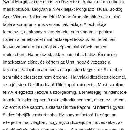
Szent Margit, aki nekem is védőszentem. Abban a sorrendben a
másik oldalon, ahogyan a hívek látják: Pongrácz István, Boldog
Apor Vilmos, Boldog emlékű Márton Áron püspök és az utolsó
tábla a kommunizmus vértanúinak táblája. A technikája
fametszet, csakhogy a fametszetet nem vonom le papírra,
hanem a fametszetet mint táblaképet tesszük fel. Tehát nem
festve vannak, mint a régi középkori oltárképek, hanem
metszettem. Ha metszed, akkor nem hibázhatsz. Én mindig
imádkoztam előtte, és kértem az Urat, hogy ő vezesse a
kezemet. Valójában a művészet a jó Isten kegyelme. Az ember
semmiféle dicséretet nem érdemel. Ha valaki dicséretet érdemel,
az a jó Isten. De állandóan! Tőle kapok mindent… Most soroljam
fel? A lélegzettől kezdve a szorgalomig, a tehetségig, mindent tőle
kapok. Tulajdonképpen ő munkálkodik bennem, és én ezt kérem.
Az erőt is tőle kapom, a kitartást is tőle kapom. Mindent! Egyedül
őt dicsérhetjük, embert soha. Ez nagyon fontos! Túlságosan
elterjedt a mai világban, hogy agyondicsérjük a művészeket, az
előadóművészeket, a sportolókat… Azt mondják, valamit csinált