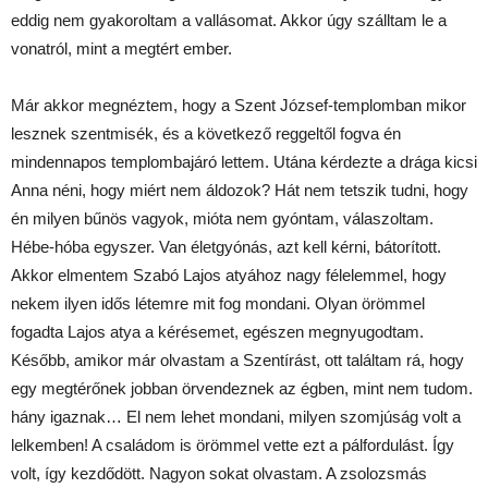
eddig nem gyakoroltam a vallásomat. Akkor úgy szálltam le a
vonatról, mint a megtért ember.
Már akkor megnéztem, hogy a Szent József-templomban mikor
lesznek szentmisék, és a következő reggeltől fogva én
mindennapos templombajáró lettem. Utána kérdezte a drága kicsi
Anna néni, hogy miért nem áldozok? Hát nem tetszik tudni, hogy
én milyen bűnös vagyok, mióta nem gyóntam, válaszoltam.
Hébe-hóba egyszer. Van életgyónás, azt kell kérni, bátorított.
Akkor elmentem Szabó Lajos atyához nagy félelemmel, hogy
nekem ilyen idős létemre mit fog mondani. Olyan örömmel
fogadta Lajos atya a kérésemet, egészen megnyugodtam.
Később, amikor már olvastam a Szentírást, ott találtam rá, hogy
egy megtérőnek jobban örvendeznek az égben, mint nem tudom.
hány igaznak… El nem lehet mondani, milyen szomjúság volt a
lelkemben! A családom is örömmel vette ezt a pálfordulást. Így
volt, így kezdődött. Nagyon sokat olvastam. A zsolozsmás