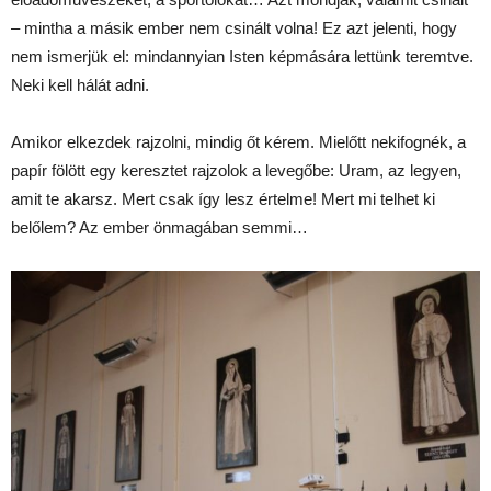
– mintha a másik ember nem csinált volna! Ez azt jelenti, hogy
nem ismerjük el: mindannyian Isten képmására lettünk teremtve.
Neki kell hálát adni.
Amikor elkezdek rajzolni, mindig őt kérem. Mielőtt nekifognék, a
papír fölött egy keresztet rajzolok a levegőbe: Uram, az legyen,
amit te akarsz. Mert csak így lesz értelme! Mert mi telhet ki
belőlem? Az ember önmagában semmi…