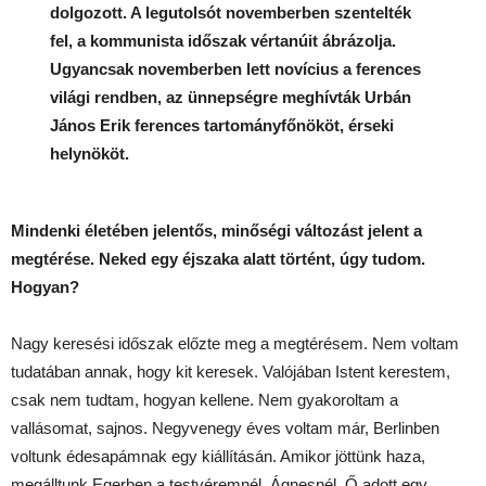
dolgozott. A legutolsót novemberben szentelték
fel, a kommunista időszak vértanúit ábrázolja.
Ugyancsak novemberben lett novícius a ferences
világi rendben, az ünnepségre meghívták Urbán
János Erik ferences tartományfőnököt, érseki
helynököt.
Mindenki életében jelentős, minőségi változást jelent a
megtérése. Neked egy éjszaka alatt történt, úgy tudom.
Hogyan?
Nagy keresési időszak előzte meg a megtérésem. Nem voltam
tudatában annak, hogy kit keresek. Valójában Istent kerestem,
csak nem tudtam, hogyan kellene. Nem gyakoroltam a
vallásomat, sajnos. Negyvenegy éves voltam már, Berlinben
voltunk édesapámnak egy kiállításán. Amikor jöttünk haza,
megálltunk Egerben a testvéremnél, Ágnesnél. Ő adott egy