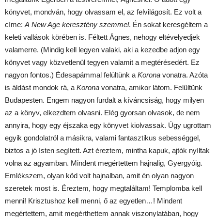
könyvet, mondván, hogy olvassam el, az felvilágosít. Ez volt a
címe:
A
New Age keresztény szemmel
. Én sokat keresgéltem a
keleti vallások körében is. Féltett Ágnes, nehogy eltévelyedjek
valamerre. (Mindig kell legyen valaki, aki a kezedbe adjon egy
könyvet vagy közvetlenül tegyen valamit a megtérésedért. Ez
nagyon fontos.) Édesapámmal felültünk a
Korona
vonatra. Azóta
is áldást mondok rá, a
Korona
vonatra, amikor látom. Felültünk
Budapesten. Engem nagyon furdalt a kíváncsiság, hogy milyen
az a könyv, elkezdtem olvasni. Elég gyorsan olvasok, de nem
annyira, hogy egy éjszaka egy könyvet kiolvassak. Úgy ugrottam
egyik gondolatról a másikra, valami fantasztikus sebességgel,
biztos a jó Isten segített. Azt éreztem, mintha kapuk, ajtók nyíltak
volna az agyamban. Mindent megértettem hajnalig, Gyergyóig.
Emlékszem, olyan köd volt hajnalban, amit én olyan nagyon
szeretek most is. Éreztem, hogy megtaláltam! Templomba kell
menni! Krisztushoz kell menni, ő az egyetlen…! Mindent
megértettem, amit megérthettem annak viszonylatában, hogy