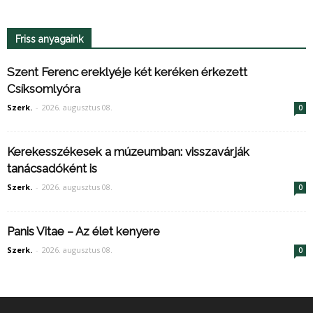
Friss anyagaink
Szent Ferenc ereklyéje két keréken érkezett
Csíksomlyóra
Szerk.
-
2026. augusztus 08.
0
Kerekesszékesek a múzeumban: visszavárják
tanácsadóként is
Szerk.
-
2026. augusztus 08.
0
Panis Vitae – Az élet kenyere
Szerk.
-
2026. augusztus 08.
0