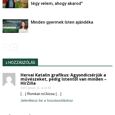
tégy velem, ahogy akarod”
Minden gyermek Isten ajándéka
1 HOZZÁSZÓLÁS
Hervai Katalin grafikus: Agyondicsérjük a
művészeket, pedig Istentől van minden –
HírZilla
2021. január 11. at 11:40
[…] Romkat.ro/Józsa […]
Jelentkezz be a hozzászóláshoz