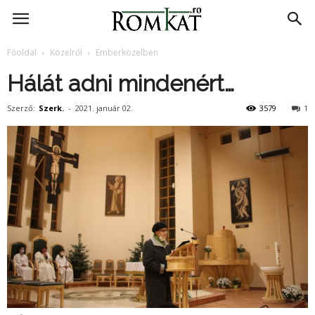
RomKat.ro
Főoldal
Közelről
Emberközelben
Hálát adni mindenért…
Szerző:
Szerk.
-
2021. január 02.
3579
1