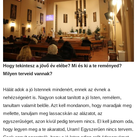
Hogy tekintesz a jövő év elébe? Mi és ki a te reményed?
Milyen terveid vannak?
Hálát adok a jó Istennek mindenért, ennek az évnek a
nehézségeiért is. Nagyon sokat tanított a jó Isten, remélem,
tanultam valamit belőle. Azt kell mondanom, hogy maradjak meg
mellette, tanuljam meg lassacskán az alázatot, az
egyszerűséget, azon kívül pedig tervem nincs. El kell jutnom oda,
hogy legyen meg a te akaratod, Uram! Egyszerűen nincs tervem.