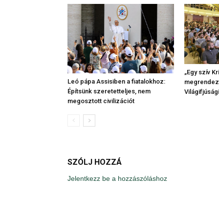
„Egy szív K
Leó pápa Assisiben a fiatalokhoz:
megrendezt
Építsünk szeretetteljes, nem
Világifjúsá
megosztott civilizációt
SZÓLJ HOZZÁ
Jelentkezz be a hozzászóláshoz