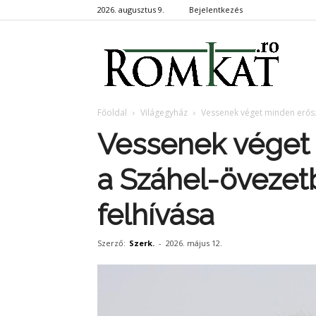
2026. augusztus 9.
Bejelentkezés
RomKa
Főoldal
Világegyház
Vessenek véget minden erősz
Vessenek véget
a Száhel-övezet
felhívása
Szerző:
Szerk.
-
2026. május 12.