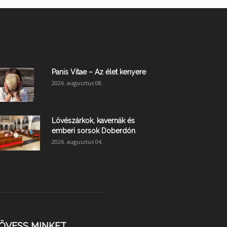
Panis Vitae – Az élet kenyere
2026. augusztus 08.
Lövészárkok, kavernák és
emberi sorsok Doberdón
2026. augusztus 04.
ÖVESS MINKET