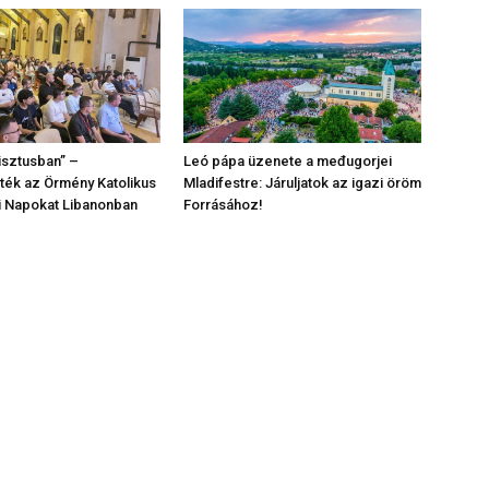
risztusban” –
Leó pápa üzenete a međugorjei
ék az Örmény Katolikus
Mladifestre: Járuljatok az igazi öröm
gi Napokat Libanonban
Forrásához!