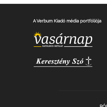
A Verbum Kiadó média portfóliója
RÓ