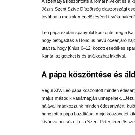
A szentatya köszöntötte a római híveket és a 
Jézus Szent Szíve Díszőrség olaszországi csopo
továbbá a mellrák megelőzéséért tevékenykedő i
Leó pápa ezután spanyolul köszönte meg a Kanár
hogy befogadták a Hondius nevű óceánjáró hajót
utalt rá, hogy június 6–12. között esedékes span
Kanári-szigeteket is és találkozhat lakóival.
A pápa köszöntése és áld
Végül XIV. Leó pápa köszöntött minden édesan
május második vasárnapján ünnepelnek. „Jézus
hálával imádkozzunk minden édesanyáért, külö
hangzott a pápa buzdítása, majd köszönetét ki
kívánva búcsúzott el a Szent Péter téren össze