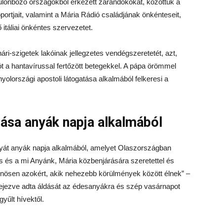
különböző országokból érkezett zarándokokat, közöttük a
rtjait, valamint a Mária Rádió családjának önkénteseit,
táliai önkéntes szervezetet.
i-szigetek lakóinak jellegzetes vendégszeretetét, azt,
 a hantavírussal fertőzött betegekkel. A pápa örömmel
yolországi apostoli látogatása alkalmából felkeresi a
ása anyák napja alkalmából
yát anyák napja alkalmából, amelyet Olaszországban
 és a mi Anyánk, Mária közbenjárására szeretettel és
nösen azokért, akik nehezebb körülmények között élnek” –
fejezve adta áldását az édesanyákra és szép vasárnapot
gyűlt hívektől.