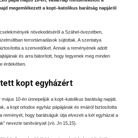
 majd megemlékezett a kopt–katolikus barátság napjáról
 cselekmények növekedéséről a Száhel-övezetben,
elmúltban terrortámadások sújtottak. A szentatya
biztosította a szenvedőket. Annak a reményének adott
jtájának és arra bátorított, hogy tegyenek meg minden
ése érdekében.
tett kopt egyházért
 május 10-én ünnepeljük a kopt–katolikus barátság napját.
ak, a kopt ortodox egyház pápájának és imáiról biztosította
 a reményét, hogy barátságuk útja elvezeti a két egyházat a
k” nevezte tanítványait (vö. Jn 15,15).