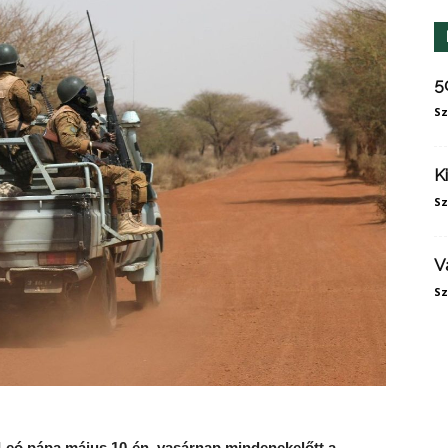
5
Sz
K
Sz
V
Sz
 Leó pápa május 1
0
-én, vasárnap mindenekelőtt a