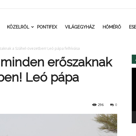
t.ro
KÖZELRŐL
PONTIFEX
VILÁGEGYHÁZ
HŐMÉRŐ
ES
aknak a Száhel-övezetben! Leó pápa felhívása
 minden erőszaknak
Vi
ben! Leó pápa
296
0