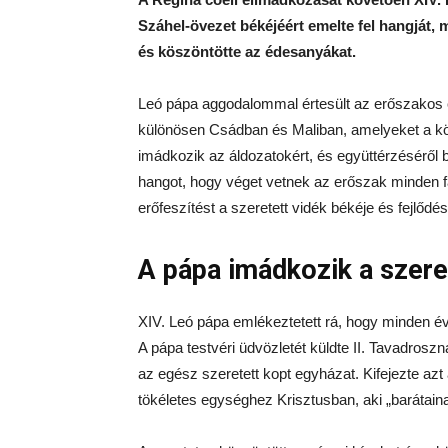
Száhel-övezet békéjéért emelte fel hangját,
és köszöntötte az édesanyákat.
Leó pápa aggodalommal értesült az erőszakos
különösen Csádban és Maliban, amelyeket a köz
imádkozik az áldozatokért, és együttérzéséről 
hangot, hogy véget vetnek az erőszak minden fa
erőfeszítést a szeretett vidék békéje és fejlőd
A pápa imádkozik a szere
XIV. Leó pápa emlékeztetett rá, hogy minden év
A pápa testvéri üdvözletét küldte II. Tavadroszn
az egész szeretett kopt egyházat. Kifejezte azt
tökéletes egységhez Krisztusban, aki „barátaina