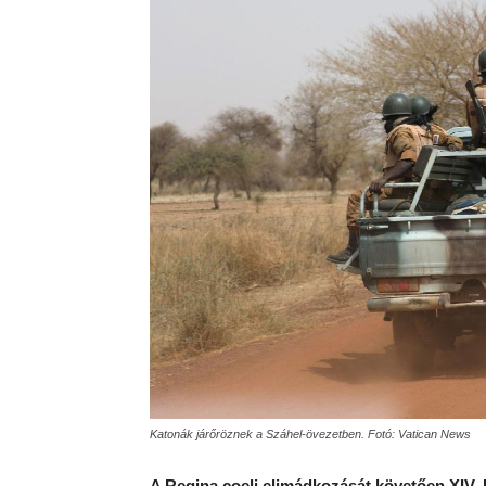
Katonák járőröznek a Száhel-övezetben. Fotó: Vatican News
A Regina coeli elimádkozását követően XIV.