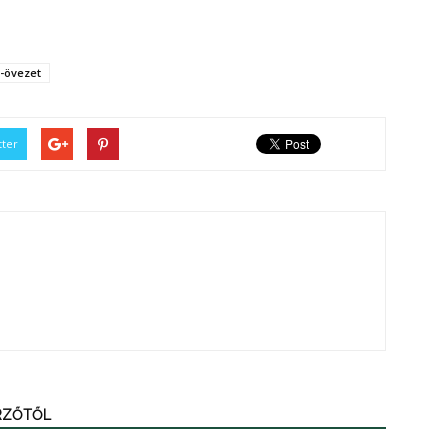
-övezet
tter
ERZŐTŐL