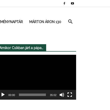
EMÉNYNAPTÁR
MÁRTON ÁRON 130
Amikor Csíkban járt a pápa…
deólejátszó
00:00
35:02