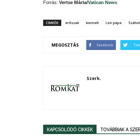
Forrás:
Vertse Márta/
Vatican News
CIMKÉK
erőszak
kiemelt
Leó pápa
Száhel
MEGOSZTÁS
Facebook
Twi
Szerk.
KAPCSOLÓDÓ CIKKEK
TOVÁBBIAK A SZ