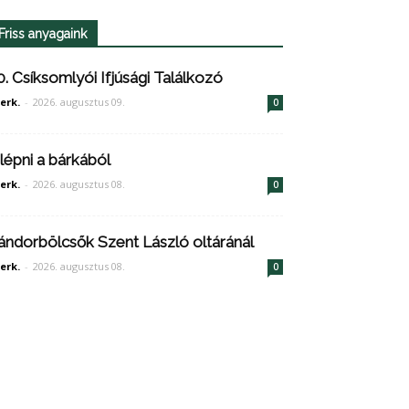
Friss anyagaink
0. Csíksomlyói Ifjúsági Találkozó
erk.
-
2026. augusztus 09.
0
ilépni a bárkából
erk.
-
2026. augusztus 08.
0
ándorbölcsők Szent László oltáránál
erk.
-
2026. augusztus 08.
0