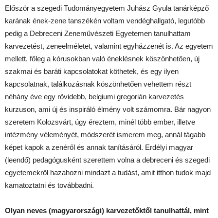
Először a szegedi Tudományegyetem Juhász Gyula tanárképző
karának ének-zene tanszékén voltam vendéghallgató, legutóbb
pedig a Debreceni Zeneművészeti Egyetemen tanulhattam
karvezetést, zeneelméletet, valamint egyházzenét is. Az egyetem
mellett, főleg a kórusokban való éneklésnek köszönhetően, új
szakmai és baráti kapcsolatokat köthetek, és egy ilyen
kapcsolatnak, találkozásnak köszönhetően vehettem részt
néhány éve egy rövidebb, belgiumi gregorián karvezetés
kurzuson, ami új és inspiráló élmény volt számomra. Bár nagyon
szeretem Kolozsvárt, úgy éreztem, minél több ember, illetve
intézmény véleményét, módszerét ismerem meg, annál tágabb
képet kapok a zenéről és annak tanításáról. Erdélyi magyar
(leendő) pedagógusként szerettem volna a debreceni és szegedi
egyetemekről hazahozni mindazt a tudást, amit itthon tudok majd
kamatoztatni és továbbadni.
Olyan neves (magyarországi) karvezetőktől tanulhattál, mint