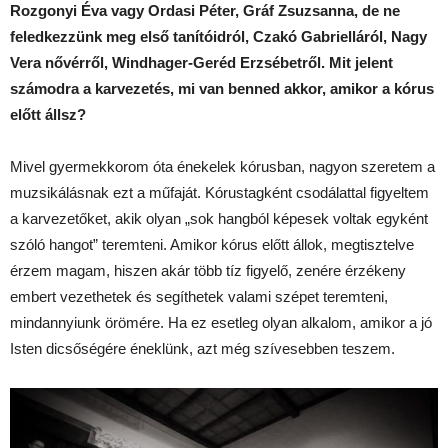
Rozgonyi Éva vagy Ordasi Péter, Gráf Zsuzsanna, de ne
feledkezzünk meg első tanítóidról, Czakó Gabrielláról, Nagy
Vera nővérről, Windhager-Geréd Erzsébetről. Mit jelent
számodra a karvezetés, mi van benned akkor, amikor a kórus
előtt állsz?
Mivel gyermekkorom óta énekelek kórusban, nagyon szeretem a
muzsikálásnak ezt a műfaját. Kórustagként csodálattal figyeltem
a karvezetőket, akik olyan „sok hangból képesek voltak egyként
szóló hangot” teremteni. Amikor kórus előtt állok, megtisztelve
érzem magam, hiszen akár több tíz figyelő, zenére érzékeny
embert vezethetek és segíthetek valami szépet teremteni,
mindannyiunk örömére. Ha ez esetleg olyan alkalom, amikor a jó
Isten dicsőségére éneklünk, azt még szívesebben teszem.