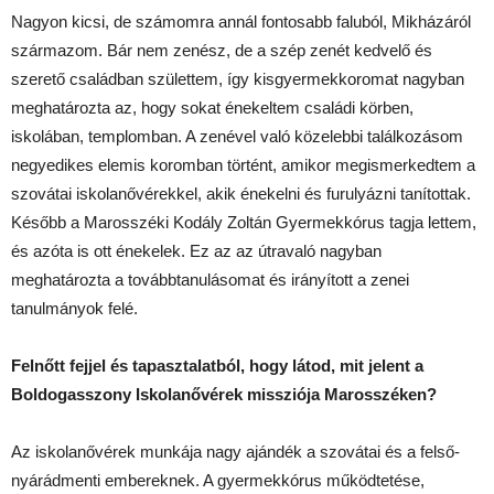
Nagyon kicsi, de számomra annál fontosabb faluból, Mikházáról
származom. Bár nem zenész, de a szép zenét kedvelő és
szerető családban születtem, így kisgyermekkoromat nagyban
meghatározta az, hogy sokat énekeltem családi körben,
iskolában, templomban. A zenével való közelebbi találkozásom
negyedikes elemis koromban történt, amikor megismerkedtem a
szovátai iskolanővérekkel, akik énekelni és furulyázni tanítottak.
Később a Marosszéki Kodály Zoltán Gyermekkórus tagja lettem,
és azóta is ott énekelek. Ez az az útravaló nagyban
meghatározta a továbbtanulásomat és irányított a zenei
tanulmányok felé.
Felnőtt fejjel és tapasztalatból, hogy látod, mit jelent a
Boldogasszony Iskolanővérek missziója Marosszéken?
Az iskolanővérek munkája nagy ajándék a szovátai és a felső-
nyárádmenti embereknek. A gyermekkórus működtetése,