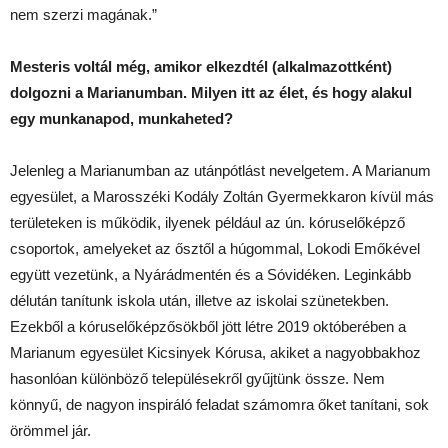
nem szerzi magának.”
Mesteris voltál még, amikor elkezdtél (alkalmazottként)
dolgozni a Marianumban. Milyen itt az élet, és hogy alakul
egy munkanapod, munkaheted?
Jelenleg a Marianumban az utánpótlást nevelgetem. A Marianum
egyesület, a Marosszéki Kodály Zoltán Gyermekkaron kívül más
területeken is működik, ilyenek például az ún. kóruselőképző
csoportok, amelyeket az ősztől a húgommal, Lokodi Emőkével
együtt vezetünk, a Nyárádmentén és a Sóvidéken. Leginkább
délután tanítunk iskola után, illetve az iskolai szünetekben.
Ezekből a kóruselőképzősökből jött létre 2019 októberében a
Marianum egyesület Kicsinyek Kórusa, akiket a nagyobbakhoz
hasonlóan különböző településekről gyűjtünk össze. Nem
könnyű, de nagyon inspiráló feladat számomra őket tanítani, sok
örömmel jár.