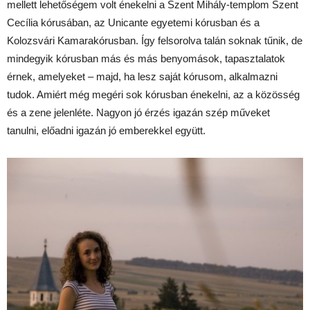
mellett lehetőségem volt énekelni a Szent Mihály-templom Szent
Cecília kórusában, az Unicante egyetemi kórusban és a
Kolozsvári Kamarakórusban. Így felsorolva talán soknak tűnik, de
mindegyik kórusban más és más benyomások, tapasztalatok
érnek, amelyeket – majd, ha lesz saját kórusom, alkalmazni
tudok. Amiért még megéri sok kórusban énekelni, az a közösség
és a zene jelenléte. Nagyon jó érzés igazán szép műveket
tanulni, előadni igazán jó emberekkel együtt.