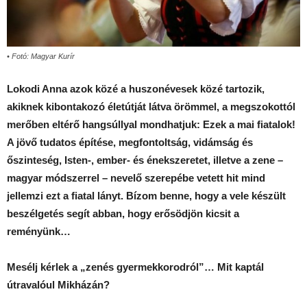
• Fotó: Magyar Kurír
Lokodi Anna azok közé a huszonévesek közé tartozik,
akiknek kibontakozó életútját látva örömmel, a megszokottól
merőben eltérő hangsúllyal mondhatjuk: Ezek a mai fiatalok!
A jövő tudatos építése, megfontoltság, vidámság és
őszinteség, Isten-, ember- és énekszeretet, illetve a zene –
magyar módszerrel – nevelő szerepébe vetett hit mind
jellemzi ezt a fiatal lányt. Bízom benne, hogy a vele készült
beszélgetés segít abban, hogy erősödjön kicsit a
reményünk…
Mesélj kérlek a „zenés gyermekkorodról”… Mit kaptál
útravalóul Mikházán?