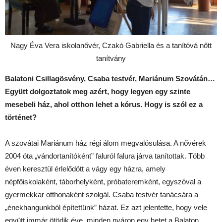
Nagy Éva Vera iskolanővér, Czakó Gabriella és a tanítóvá nőtt
tanítvány
Balatoni Csillagösvény, Csaba testvér, Mariánum Szovátán…
Együtt dolgoztatok meg azért, hogy legyen egy szinte
mesebeli ház, ahol otthon lehet a kórus. Hogy is szól ez a
történet?
A szovátai Mariánum ház régi álom megvalósulása. A nővérek
2004 óta „vándortanítóként” faluról falura járva tanítottak. Több
éven keresztül érlelődött a vágy egy házra, amely
népfőiskolaként, táborhelyként, próbateremként, egyszóval a
gyermekkar otthonaként szolgál. Csaba testvér tanácsára a
„énekhangunkból építettünk” házat. Ez azt jelentette, hogy vele
együtt immár ötödik éve, minden nyáron egy hetet a Balaton