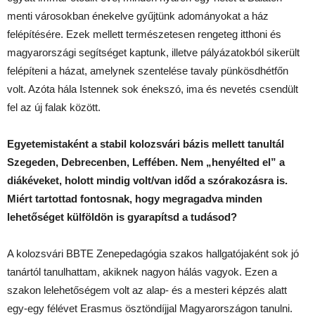
menti városokban énekelve gyűjtünk adományokat a ház
felépítésére. Ezek mellett természetesen rengeteg itthoni és
magyarországi segítséget kaptunk, illetve pályázatokból sikerült
felépíteni a házat, amelynek szentelése tavaly pünkösdhétfőn
volt. Azóta hála Istennek sok énekszó, ima és nevetés csendült
fel az új falak között.
Egyetemistaként a stabil kolozsvári bázis mellett tanultál
Szegeden, Debrecenben, Leffében.
Nem „henyélted el” a
diákéveket, holott mindig volt/van időd a szórakozásra is.
Miért tartottad fontosnak, hogy megragadva minden
lehetőséget külföldön is gyarapítsd a tudásod?
A kolozsvári BBTE Zenepedagógia szakos hallgatójaként sok jó
tanártól tanulhattam, akiknek nagyon hálás vagyok. Ezen a
szakon lelehetőségem volt az alap- és a mesteri képzés alatt
egy-egy félévet Erasmus ösztöndíjjal Magyarországon tanulni.