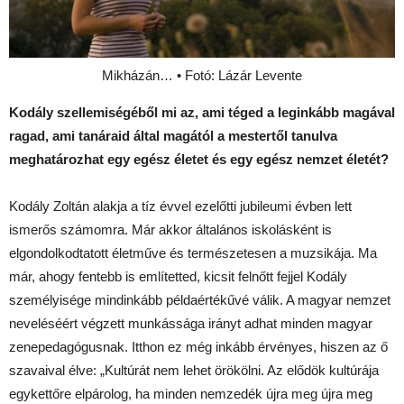
Mikházán… • Fotó: Lázár Levente
Kodály szellemiségéből mi az, ami téged a leginkább magával
ragad, ami tanáraid által magától a mestertől tanulva
meghatározhat egy egész életet és egy egész nemzet életét?
Kodály Zoltán alakja a tíz évvel ezelőtti jubileumi évben lett
ismerős számomra. Már akkor általános iskolásként is
elgondolkodtatott életműve és természetesen a muzsikája. Ma
már, ahogy fentebb is említetted, kicsit felnőtt fejjel Kodály
személyisége mindinkább példaértékűvé válik. A magyar nemzet
neveléséért végzett munkássága irányt adhat minden magyar
zenepedagógusnak. Itthon ez még inkább érvényes, hiszen az ő
szavaival élve: „Kultúrát nem lehet örökölni. Az elődök kultúrája
egykettőre elpárolog, ha minden nemzedék újra meg újra meg