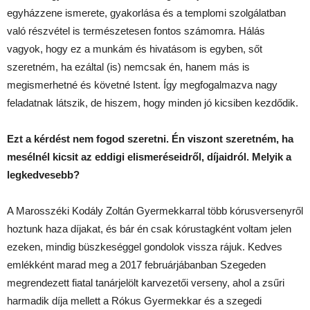
egyházzene ismerete, gyakorlása és a templomi szolgálatban
való részvétel is természetesen fontos számomra. Hálás
vagyok, hogy ez a munkám és hivatásom is egyben, sőt
szeretném, ha ezáltal (is) nemcsak én, hanem más is
megismerhetné és követné Istent. Így megfogalmazva nagy
feladatnak látszik, de hiszem, hogy minden jó kicsiben kezdődik.
Ezt a kérdést nem fogod szeretni. Én viszont szeretném, ha
mesélnél kicsit az eddigi elismeréseidről, díjaidról. Melyik a
legkedvesebb?
A Marosszéki Kodály Zoltán Gyermekkarral több kórusversenyről
hoztunk haza díjakat, és bár én csak kórustagként voltam jelen
ezeken, mindig büszkeséggel gondolok vissza rájuk. Kedves
emlékként marad meg a 2017 februárjábanban Szegeden
megrendezett fiatal tanárjelölt karvezetői verseny, ahol a zsűri
harmadik díja mellett a Rókus Gyermekkar és a szegedi