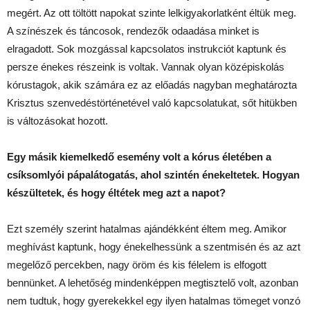
megért. Az ott töltött napokat szinte lelkigyakorlatként éltük meg.
A színészek és táncosok, rendezők odaadása minket is
elragadott. Sok mozgással kapcsolatos instrukciót kaptunk és
persze énekes részeink is voltak. Vannak olyan középiskolás
kórustagok, akik számára ez az előadás nagyban meghatározta
Krisztus szenvedéstörténetével való kapcsolatukat, sőt hitükben
is változásokat hozott.
Egy másik kiemelkedő esemény volt a kórus életében a
csíksomlyói pápalátogatás, ahol szintén énekeltetek. Hogyan
készültetek, és hogy éltétek meg azt a napot?
Ezt személy szerint hatalmas ajándékként éltem meg. Amikor
meghívást kaptunk, hogy énekelhessünk a szentmisén és az azt
megelőző percekben, nagy öröm és kis félelem is elfogott
bennünket. A lehetőség mindenképpen megtisztelő volt, azonban
nem tudtuk, hogy gyerekekkel egy ilyen hatalmas tömeget vonzó