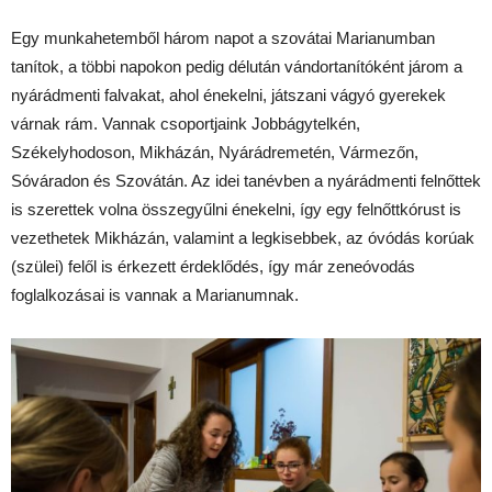
Egy munkahetemből három napot a szovátai Marianumban
tanítok, a többi napokon pedig délután vándortanítóként járom a
nyárádmenti falvakat, ahol énekelni, játszani vágyó gyerekek
várnak rám. Vannak csoportjaink Jobbágytelkén,
Székelyhodoson, Mikházán, Nyárádremetén, Vármezőn,
Sóváradon és Szovátán. Az idei tanévben a nyárádmenti felnőttek
is szerettek volna összegyűlni énekelni, így egy felnőttkórust is
vezethetek Mikházán, valamint a legkisebbek, az óvódás korúak
(szülei) felől is érkezett érdeklődés, így már zeneóvodás
foglalkozásai is vannak a Marianumnak.