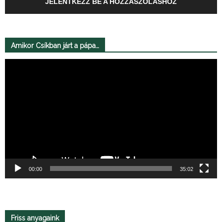
JELENTKEZZ BE A HOZZÁSZÓLÁSHOZ
Amikor Csíkban járt a pápa…
Videólejátszó
00:00
35:02
Friss anyagaink