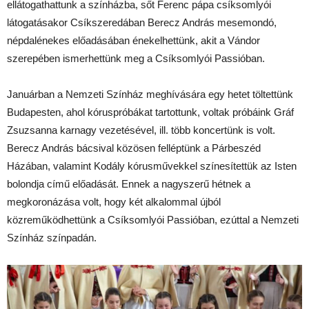
ellátogathattunk a színházba, sőt Ferenc pápa csíksomlyói
látogatásakor Csíkszeredában Berecz András mesemondó,
népdalénekes előadásában énekelhettünk, akit a Vándor
szerepében ismerhettünk meg a Csíksomlyói Passióban.
Januárban a Nemzeti Színház meghívására egy hetet töltettünk
Budapesten, ahol kóruspróbákat tartottunk, voltak próbáink Gráf
Zsuzsanna karnagy vezetésével, ill. több koncertünk is volt.
Berecz András bácsival közösen felléptünk a Párbeszéd
Házában, valamint Kodály kórusművekkel színesítettük az Isten
bolondja című előadását. Ennek a nagyszerű hétnek a
megkoronázása volt, hogy két alkalommal újból
közreműködhettünk a Csíksomlyói Passióban, ezúttal a Nemzeti
Színház színpadán.