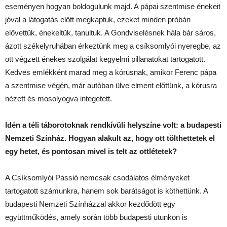
eseményen hogyan boldogulunk majd. A pápai szentmise énekeit
jóval a látogatás előtt megkaptuk, ezeket minden próbán
elővettük, énekeltük, tanultuk. A Gondviselésnek hála bár sáros,
ázott székelyruhában érkeztünk meg a csíksomlyói nyeregbe, az
ott végzett énekes szolgálat kegyelmi pillanatokat tartogatott.
Kedves emlékként marad meg a kórusnak, amikor Ferenc pápa
a szentmise végén, már autóban ülve elment előttünk, a kórusra
nézett és mosolyogva integetett.
Idén a téli táborotoknak rendkívüli helyszíne volt: a budapesti
Nemzeti Színház. Hogyan alakult az, hogy ott tölthettetek el
egy hetet, és pontosan mivel is telt az ottlétetek?
A Csíksomlyói Passió nemcsak csodálatos élményeket
tartogatott számunkra, hanem sok barátságot is köthettünk. A
budapesti Nemzeti Színházzal akkor kezdődött egy
együttműködés, amely során több budapesti utunkon is