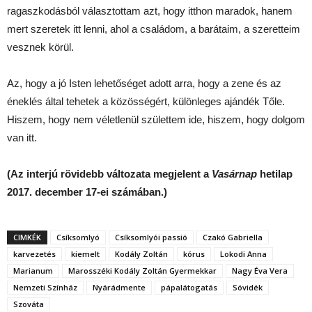
ragaszkodásból választottam azt, hogy itthon maradok, hanem
mert szeretek itt lenni, ahol a családom, a barátaim, a szeretteim
vesznek körül.
Az, hogy a jó Isten lehetőséget adott arra, hogy a zene és az
éneklés által tehetek a közösségért, különleges ajándék Tőle.
Hiszem, hogy nem véletlenül születtem ide, hiszem, hogy dolgom
van itt.
(Az interjú rövidebb változata megjelent a
Vasárnap
hetilap
2017. december 17-ei számában.)
CIMKÉK
Csíksomlyó
Csíksomlyói passió
Czakó Gabriella
karvezetés
kiemelt
Kodály Zoltán
kórus
Lokodi Anna
Marianum
Marosszéki Kodály Zoltán Gyermekkar
Nagy Éva Vera
Nemzeti Színház
Nyárádmente
pápalátogatás
Sóvidék
Szováta