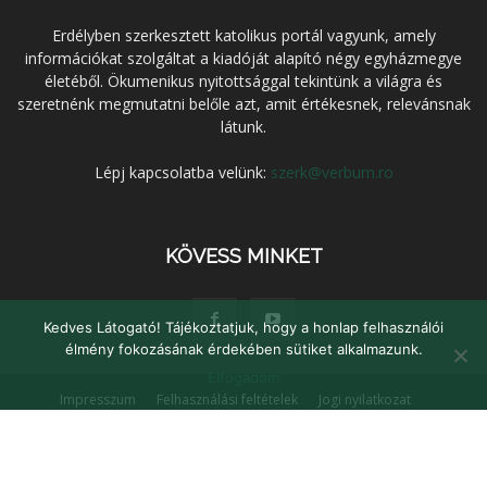
Erdélyben szerkesztett katolikus portál vagyunk, amely
információkat szolgáltat a kiadóját alapító négy egyházmegye
életéből. Ökumenikus nyitottsággal tekintünk a világra és
szeretnénk megmutatni belőle azt, amit értékesnek, relevánsnak
látunk.
Lépj kapcsolatba velünk:
szerk@verbum.ro
KÖVESS MINKET
Kedves Látogató! Tájékoztatjuk, hogy a honlap felhasználói
élmény fokozásának érdekében sütiket alkalmazunk.
Elfogadom
Impresszum
Felhasználási feltételek
Jogi nyilatkozat
Adatvédelem
Médiaajánlat
Kapcsolat
© Verbum Keresztény Kulturális Egyesület