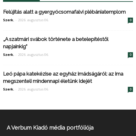
Felújítás alatt a gyergyócsomafalvi plébániatemplom
Szerk.
-
2026. augusztus 06.
0
„A szatmári svábok története a betelepítéstől
napjainkig”
Szerk.
-
2026. augusztus 06.
0
Leó pápa katekézise az egyház imádságáról: az ima
megszenteli mindennapi életünk idejét
Szerk.
-
2026. augusztus 06.
0
A Verbum Kiadó média portfóliója