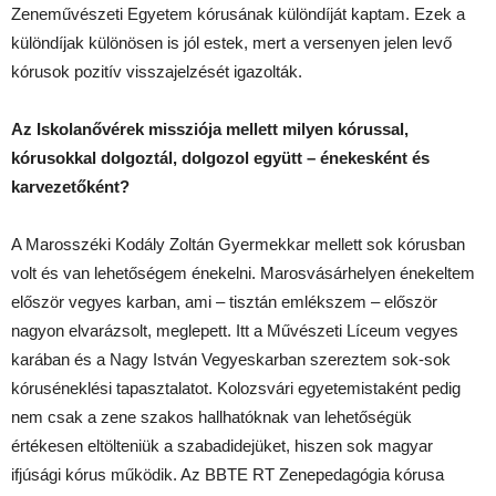
Zeneművészeti Egyetem kórusának különdíját kaptam. Ezek a
különdíjak különösen is jól estek, mert a versenyen jelen levő
kórusok pozitív visszajelzését igazolták.
Az Iskolanővérek missziója mellett milyen kórussal,
kórusokkal dolgoztál, dolgozol együtt – énekesként és
karvezetőként?
A Marosszéki Kodály Zoltán Gyermekkar mellett sok kórusban
volt és van lehetőségem énekelni. Marosvásárhelyen énekeltem
először vegyes karban, ami – tisztán emlékszem – először
nagyon elvarázsolt, meglepett. Itt a Művészeti Líceum vegyes
karában és a Nagy István Vegyeskarban szereztem sok-sok
kóruséneklési tapasztalatot. Kolozsvári egyetemistaként pedig
nem csak a zene szakos hallhatóknak van lehetőségük
értékesen eltölteniük a szabadidejüket, hiszen sok magyar
ifjúsági kórus működik. Az BBTE RT Zenepedagógia kórusa