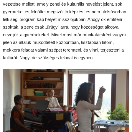
vezetése mellett, amely zenei és kulturális nevelést jelent, sok
gyermeket és felnőttet megszólító képzés, és nem utolsósorban
lelkiségi program kap helyet missziójukban. Ahogy ők említeni
szokták, a zene csak „ürügy” arra, hogy közösséget alkotva
neveljük a gyermekeket. Mivel most már munkatársként vagyok
jelen az általuk működtetett központban, tisztábban látom,
mekkora feladat valami szépet teremteni, és vinni, terjeszteni a
kultúrát. Nagy, de szükséges feladat is egyben.