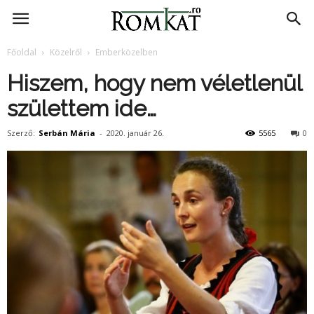
RomKat.ro
Főoldal
Közelről
Emberközelben
Hiszem, hogy nem véletlenül
születtem ide…
Szerző:
Serbán Mária
-
2020. január 26.
5565
0