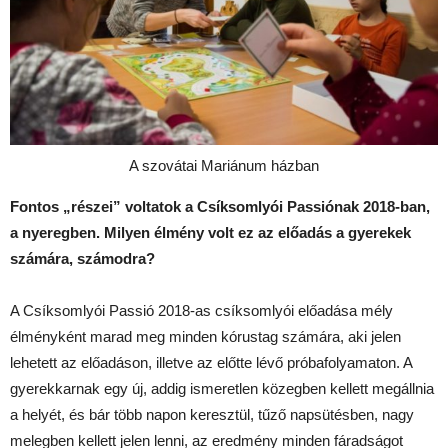
A szovátai Mariánum házban
Fontos „részei” voltatok a Csíksomlyói Passiónak 2018-ban,
a nyeregben. Milyen élmény volt ez az előadás a gyerekek
számára, számodra?
A Csíksomlyói Passió 2018-as csíksomlyói előadása mély
élményként marad meg minden kórustag számára, aki jelen
lehetett az előadáson, illetve az előtte lévő próbafolyamaton. A
gyerekkarnak egy új, addig ismeretlen közegben kellett megállnia
a helyét, és bár több napon keresztül, tűző napsütésben, nagy
melegben kellett jelen lenni, az eredmény minden fáradságot