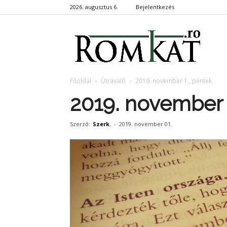
2026. augusztus 6.
Bejelentkezés
RomKa
Főoldal
Útravaló
2019. november 1., péntek
2019. november 
Szerző:
Szerk.
-
2019. november 01.