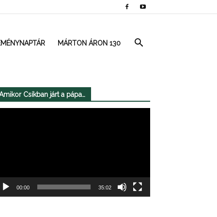
EMÉNYNAPTÁR
MÁRTON ÁRON 130
Amikor Csíkban járt a pápa…
deólejátszó
00:00
35:02