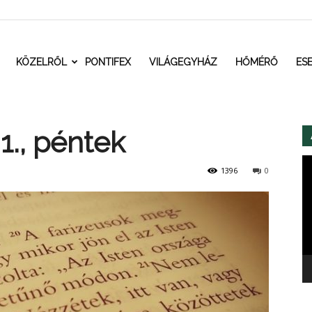
t.ro
KÖZELRŐL
PONTIFEX
VILÁGEGYHÁZ
HŐMÉRŐ
ES
1., péntek
Vi
1396
0