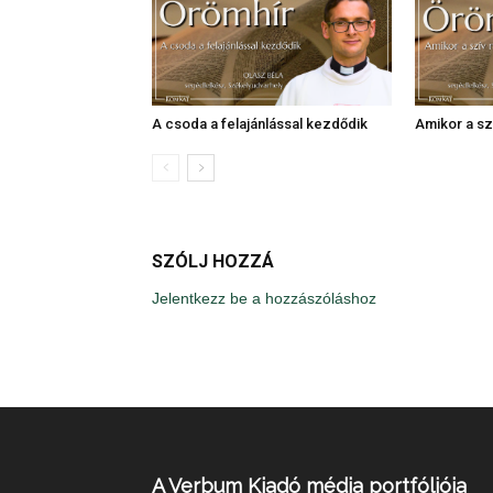
A csoda a felajánlással kezdődik
Amikor a szí
SZÓLJ HOZZÁ
Jelentkezz be a hozzászóláshoz
A Verbum Kiadó média portfóliója