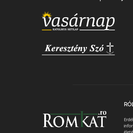
RÓ
Erdé
info
élet