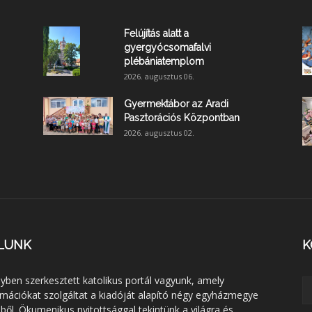
Felújítás alatt a
gyergyócsomafalvi
plébániatemplom
2026. augusztus 06.
Gyermektábor az Aradi
Pasztorációs Központban
2026. augusztus 02.
LUNK
K
lyben szerkesztett katolikus portál vagyunk, amely
rmációkat szolgáltat a kiadóját alapító négy egyházmegye
éből. Ökumenikus nyitottsággal tekintünk a világra és