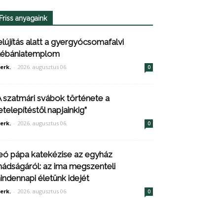
Friss anyagaink
elújítás alatt a gyergyócsomafalvi
lébániatemplom
erk.
-
2026. augusztus 06.
0
A szatmári svábok története a
etelepítéstől napjainkig”
erk.
-
2026. augusztus 06.
0
eó pápa katekézise az egyház
mádságáról: az ima megszenteli
indennapi életünk idejét
erk.
-
2026. augusztus 06.
0