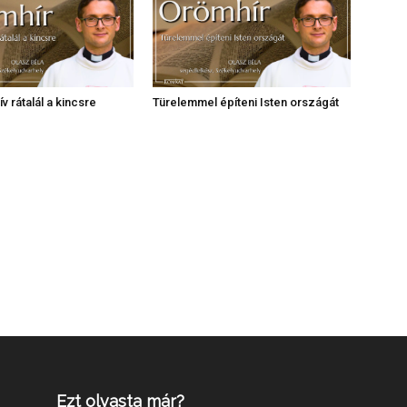
v rátalál a kincsre
Türelemmel építeni Isten országát
Ezt olvasta már?