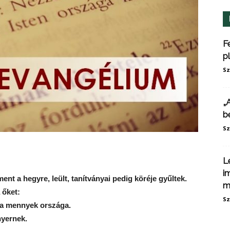
F
p
Sz
„
b
Sz
L
i
nt a hegyre, leült, tanítványai pedig köréje gyűltek.
m
 őket:
Sz
 a mennyek országa.
nyernek.