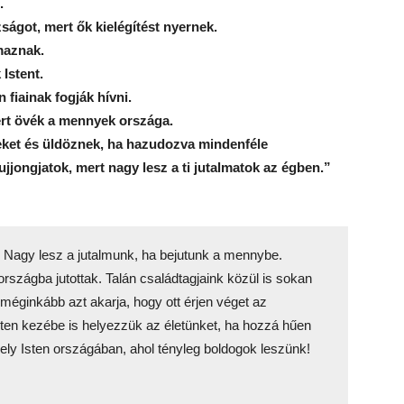
.
ságot, mert ők kielégítést nyernek.
maznak.
Istent.
fiainak fogják hívni.
ert övék a mennyek országa.
eket és üldöznek, ha hazudozva mindenféle
ujjongjatok, mert nagy lesz a ti jutalmatok az égben.”
 Nagy lesz a jutalmunk, ha bejutunk a mennybe.
szágba jutottak. Talán családtagjaink közül is sokan
 méginkább azt akarja, hogy ott érjen véget az
ten kezébe is helyezzük az életünket, ha hozzá hűen
ely Isten országában, ahol tényleg boldogok leszünk!