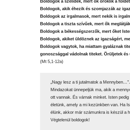
Boldogok a szelídek, mert ők öröklik a földet
Boldogok, akik éhezik és szomjazzák az igaz
Boldogok az irgalmasok, mert nekik is irgal
Boldogok a tiszta szívűek, mert ők meglátják 
Boldogok a békességszerzők, mert őket Isten 
Boldogok, akiket üldöznek az igazságért, m
Boldogok vagytok, ha miattam gyaláznak tit
gonoszsággal vádolnak titeket. Örüljetek és 
(Mt 5,1-12a)
„Nagy lesz a ti jutalmatok a Mennyben…”.
Mindazokat ünnepeljük ma, akik a mennyor
ott vannak. És várnak minket. Isten pedig
életünk, amely a mi kezünkben van. Ha Is
élünk, akkor már számunkra is készül a h
Végtelenül boldogok!