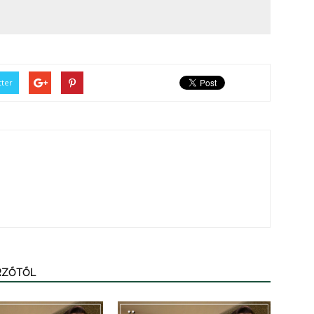
tter
ERZŐTŐL