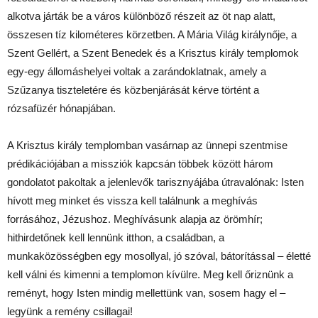
alkotva járták be a város különböző részeit az öt nap alatt,
összesen tíz kilométeres körzetben. A Mária Világ királynője, a
Szent Gellért, a Szent Benedek és a Krisztus király templomok
egy-egy állomáshelyei voltak a zarándoklatnak, amely a
Szűzanya tiszteletére és közbenjárását kérve történt a
rózsafüzér hónapjában.
A Krisztus király templomban vasárnap az ünnepi szentmise
prédikációjában a missziók kapcsán többek között három
gondolatot pakoltak a jelenlevők tarisznyájába útravalónak: Isten
hívott meg minket és vissza kell találnunk a meghívás
forrásához, Jézushoz. Meghívásunk alapja az örömhír;
hithirdetőnek kell lennünk itthon, a családban, a
munkaközösségben egy mosollyal, jó szóval, bátorítással – életté
kell válni és kimenni a templomon kívülre. Meg kell őriznünk a
reményt, hogy Isten mindig mellettünk van, sosem hagy el –
legyünk a remény csillagai!