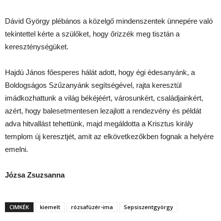
Dávid György plébános a közelgő mindenszentek ünnepére való
tekintettel kérte a szülőket, hogy őrizzék meg tisztán a
kereszténységüket.
Hajdú János főesperes hálát adott, hogy égi édesanyánk, a
Boldogságos Szűzanyánk segítségével, rajta keresztül
imádkozhattunk a világ békéjéért, városunkért, családjainkért,
azért, hogy balesetmentesen lezajlott a rendezvény és példát
adva hitvallást tehettünk, majd megáldotta a Krisztus király
templom új keresztjét, amit az elkövetkezőkben fognak a helyére
emelni.
Józsa Zsuzsanna
CIMKÉK
kiemelt
rózsafüzér-ima
Sepsiszentgyörgy