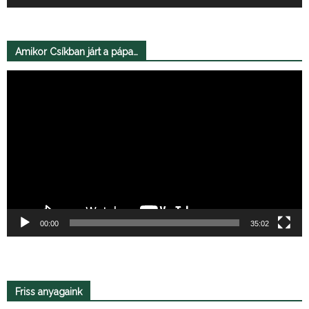
Amikor Csíkban járt a pápa…
Videólejátszó
00:00
35:02
Friss anyagaink