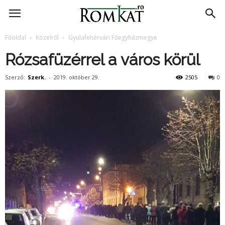
RomKat.ro
Főoldal
Közelről
Gyulafehérvári Főegyházmegye
Rózsafüzérrel a város körül
Szerző:
Szerk.
-
2019. október 29.
2505
0