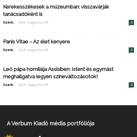
Kerekesszékesek a múzeumban: visszavárják
tanácsadóként is
Szerk.
-
2026. augusztus 08.
0
Panis Vitae – Az élet kenyere
Szerk.
-
2026. augusztus 08.
0
Leó pápa homíliája Assisiben: Istent és egymást
meghallgatva legyen színeváltozásotok!
Szerk.
-
2026. augusztus 08.
0
A Verbum Kiadó média portfóliója