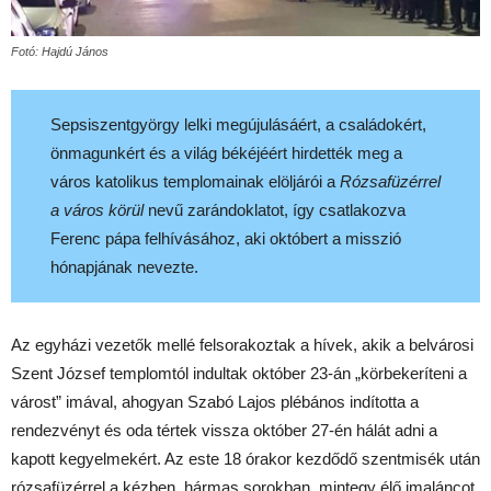
Fotó: Hajdú János
Sepsiszentgyörgy lelki megújulásáért, a családokért,
önmagunkért és a világ békéjéért hirdették meg a
város katolikus templomainak elöljárói a
Rózsafüzérrel
a város körül
nevű zarándoklatot, így csatlakozva
Ferenc pápa felhívásához, aki októbert a misszió
hónapjának nevezte.
Az egyházi vezetők mellé felsorakoztak a hívek, akik a belvárosi
Szent József templomtól indultak október 23-án „körbekeríteni a
várost” imával, ahogyan Szabó Lajos plébános indította a
rendezvényt és oda tértek vissza október 27-én hálát adni a
kapott kegyelmekért. Az este 18 órakor kezdődő szentmisék után
rózsafüzérrel a kézben, hármas sorokban, mintegy élő imaláncot