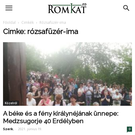
RomKat.ro
Főoldal
Cimkék
Rózsafüzér-ima
Cimke: rózsafüzér-ima
Közelről
A béke és a fény királynéjának ünnepe:
Medzsugorje 40 Erdélyben
Szerk.
-
2021. június 19.
0