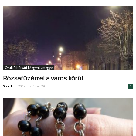
Gyulafehérvári Főegyházmegye
Rózsafüzérrel a város körül
Szerk.
-
2019. október 29.
0