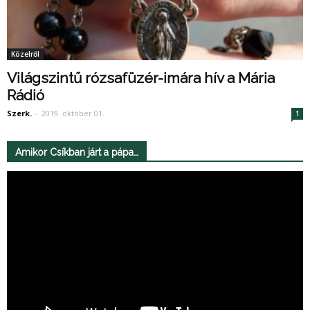
Közelről
Világszintű rózsafüzér-imára hív a Mária
Rádió
Szerk.
-
2019. október 01.
1
Amikor Csíkban járt a pápa…
Videólejátszó