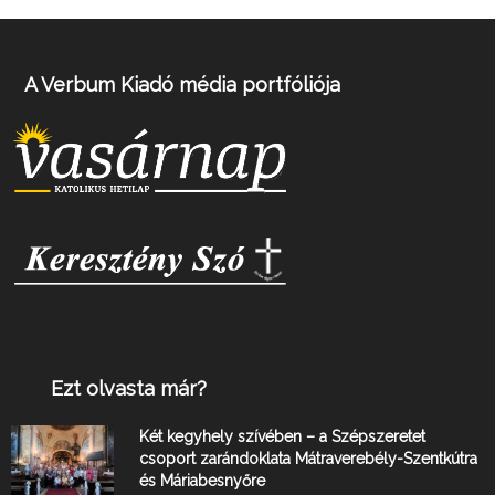
A Verbum Kiadó média portfóliója
Ezt olvasta már?
Két kegyhely szívében – a Szépszeretet
csoport zarándoklata Mátraverebély-Szentkútra
és Máriabesnyőre