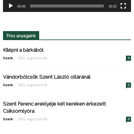
00:00
35:02
Friss anyagaink
Kilépni a bárkából
Szerk.
-
2026. augusztus 08.
0
Vándorbölcsők Szent László oltáránál
Szerk.
-
2026. augusztus 08.
0
Szent Ferenc ereklyéje két keréken érkezett
Csíksomlyóra
Szerk.
-
2026. augusztus 08.
0