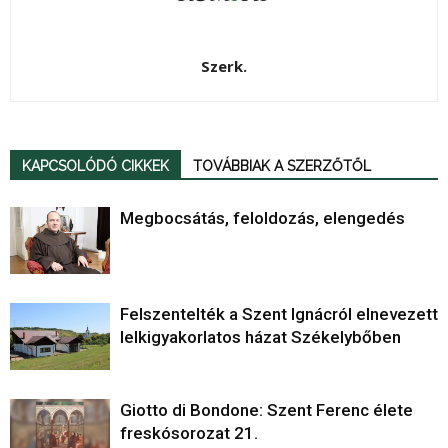
Szerk.
KAPCSOLÓDÓ CIKKEK
TOVÁBBIAK A SZERZŐTŐL
Megbocsátás, feloldozás, elengedés
Felszentelték a Szent Ignácról elnevezett
lelkigyakorlatos házat Székelybőben
Giotto di Bondone: Szent Ferenc élete
freskósorozat 21.