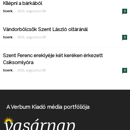
Kilépni a bárkából
Szerk.
-
2026. augusztus 08.
0
Vándorbölcsők Szent László oltáránál
Szerk.
-
2026. augusztus 08.
0
Szent Ferenc ereklyéje két keréken érkezett
Csíksomlyóra
Szerk.
-
2026. augusztus 08.
0
A Verbum Kiadó média portfóliója