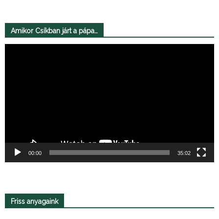
Amikor Csíkban járt a pápa…
Videólejátszó
00:00
35:02
Friss anyagaink