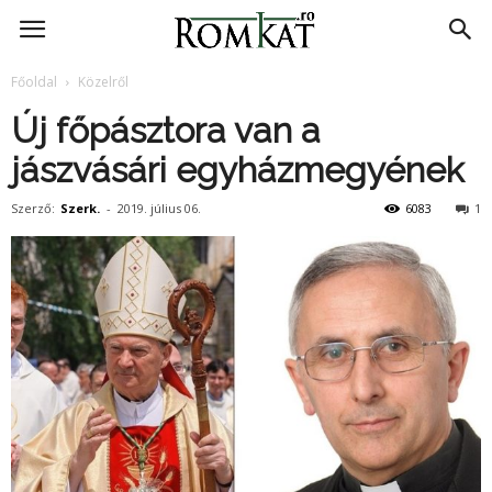
RomKat.ro
Főoldal
Közelről
Új főpásztora van a
jászvásári egyházmegyének
Szerző:
Szerk.
-
2019. július 06.
6083
1