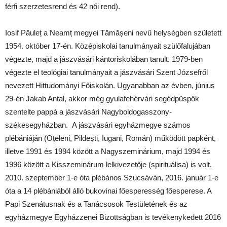
férfi szerzetesrend és 42 női rend).
Iosif Păuleț a Neamț megyei Tămășeni nevű helységben született
1954. október 17-én. Középiskolai tanulmányait szülőfalujában
végezte, majd a jászvásári kántoriskolában tanult. 1979-ben
végezte el teológiai tanulmányait a jászvásári Szent Józsefről
nevezett Hittudományi Főiskolán. Ugyanabban az évben, június
29-én Jakab Antal, akkor még gyulafehérvári segédpüspök
szentelte pappá a jászvásári Nagyboldogasszony-
székesegyházban. A jászvásári egyházmegye számos
plébániáján (Oțeleni, Pildești, Iugani, Román) működött papként,
illetve 1991 és 1994 között a Nagyszeminárium, majd 1994 és
1996 között a Kisszeminárum lelkivezetője (spirituálisa) is volt.
2010. szeptember 1-e óta plébános Szucsáván, 2016. január 1-e
óta a 14 plébániából álló bukovinai főesperesség főesperese. A
Papi Szenátusnak és a Tanácsosok Testületének és az
egyházmegye Egyházzenei Bizottságban is tevékenykedett 2016