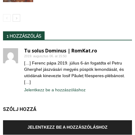
1 HOZZÁSZÓLÁS
Tu solus Dominus | RomKat.ro
2019. augusztus 06. at 15:50
[…] Ferenc pápa 2019. július 6-án fogatdta el Petru
Gherghel jászvásári megyés püspök lemondását, és
utódának kinevezte Iosif Păuleț főesperes-plébánost.
[…]
Jelentkezz be a hozzászóláshoz
SZÓLJ HOZZÁ
JELENTKEZZ BE A HOZZÁSZÓLÁSHOZ