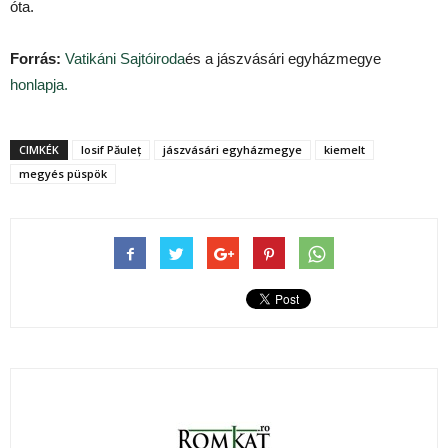
óta.
Forrás:
Vatikáni Sajtóiroda
és a jászvásári egyházmegye
honlapja.
CIMKÉK
Iosif Păuleț
jászvásári egyházmegye
kiemelt
megyés püspök