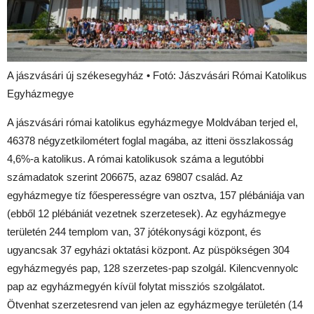
A jászvásári új székesegyház • Fotó: Jászvásári Római Katolikus
Egyházmegye
A jászvásári római katolikus egyházmegye Moldvában terjed el,
46378 négyzetkilométert foglal magába, az itteni összlakosság
4,6%-a katolikus. A római katolikusok száma a legutóbbi
számadatok szerint 206675, azaz 69807 család. Az
egyházmegye tíz főesperességre van osztva, 157 plébániája van
(ebből 12 plébániát vezetnek szerzetesek). Az egyházmegye
területén 244 templom van, 37 jótékonysági központ, és
ugyancsak 37 egyházi oktatási központ. Az püspökségen 304
egyházmegyés pap, 128 szerzetes-pap szolgál. Kilencvennyolc
pap az egyházmegyén kívül folytat missziós szolgálatot.
Ötvenhat szerzetesrend van jelen az egyházmegye területén (14