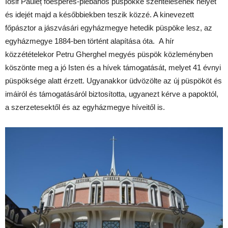
Iosif Păuleț főesperes-plébános püspökké szentelésének helyét
és idejét majd a későbbiekben teszik közzé. A kinevezett
főpásztor a jászvásári egyházmegye hetedik püspöke lesz, az
egyházmegye 1884-ben történt alapítása óta. A hír
közzétételekor Petru Gherghel megyés püspök közleményben
köszönte meg a jó Isten és a hívek támogatását, melyet 41 évnyi
püspöksége alatt érzett. Ugyanakkor üdvözölte az új püspököt és
imáiról és támogatásáról biztosította, ugyanezt kérve a papoktól,
a szerzetesektől és az egyházmegye híveitől is.