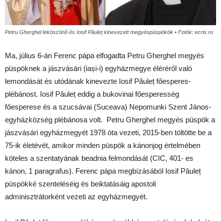
Petru Gherghel leköszönő és Iosif Păuleț kinevezett megyéspüspökök • Fotók: ecris.ro
Ma, július 6-án Ferenc pápa elfogadta Petru Gherghel megyés
püspöknek a jászvásári (iași-i) egyházmegye éléréről való
lemondását és utódának kinevezte Iosif Păuleț főesperes-
plébánost. Iosif Păuleț eddig a bukovinai főesperesség
főesperese és a szucsávai (Suceava) Nepomunki Szent János-
egyházközség plébánosa volt. Petru Gherghel megyés püspök a
jászvásári egyházmegyét 1978 óta vezeti, 2015-ben töltötte be a
75-ik életévét, amikor minden püspök a kánonjog értelmében
köteles a szentatyának beadnia felmondását (CIC, 401- es
kánon, 1 paragrafus). Ferenc pápa megbízásából Iosif Păuleț
püspökké szenteléséig és beiktatásáig apostoli
adminisztrátorként vezeti az egyházmegyét.