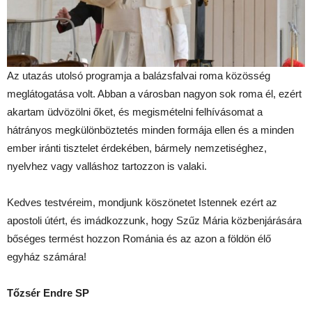
Az utazás utolsó programja a balázsfalvai roma közösség
meglátogatása volt. Abban a városban nagyon sok roma él, ezért
akartam üdvözölni őket, és megismételni felhívásomat a
hátrányos megkülönböztetés minden formája ellen és a minden
ember iránti tisztelet érdekében, bármely nemzetiséghez,
nyelvhez vagy valláshoz tartozzon is valaki.
Kedves testvéreim, mondjunk köszönetet Istennek ezért az
apostoli útért, és imádkozzunk, hogy Szűz Mária közbenjárására
bőséges termést hozzon Románia és az azon a földön élő
egyház számára!
Tőzsér Endre SP