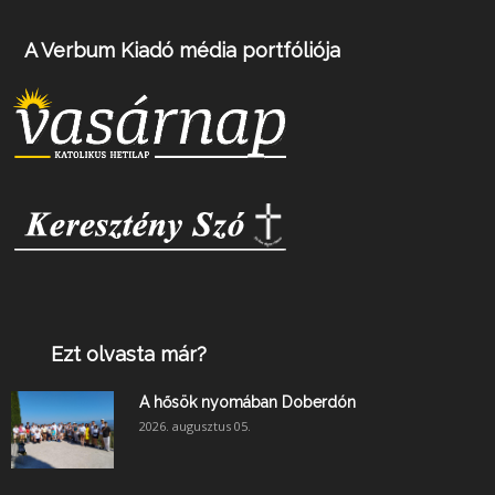
A Verbum Kiadó média portfóliója
Ezt olvasta már?
A hősök nyomában Doberdón
2026. augusztus 05.