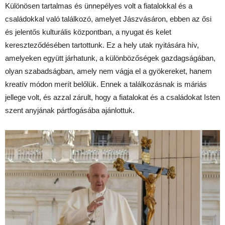
Különösen tartalmas és ünnepélyes volt a fiatalokkal és a
családokkal való találkozó, amelyet Jászvásáron, ebben az ősi
és jelentős kulturális központban, a nyugat és kelet
kereszteződésében tartottunk. Ez a hely utak nyitására hív,
amelyeken együtt járhatunk, a különbözőségek gazdagságában,
olyan szabadságban, amely nem vágja el a gyökereket, hanem
kreatív módon merít belőlük. Ennek a találkozásnak is máriás
jellege volt, és azzal zárult, hogy a fiatalokat és a családokat Isten
szent anyjának pártfogásába ajánlottuk.