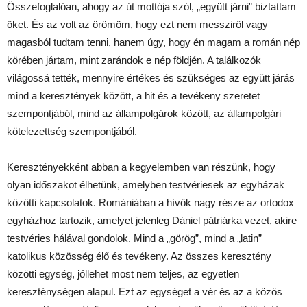
Összefoglalóan, ahogy az út mottója szól, „együtt járni” biztattam
őket. És az volt az örömöm, hogy ezt nem messziről vagy
magasból tudtam tenni, hanem úgy, hogy én magam a román nép
körében jártam, mint zarándok e nép földjén. A találkozók
világossá tették, mennyire értékes és szükséges az együtt járás
mind a keresztények között, a hit és a tevékeny szeretet
szempontjából, mind az állampolgárok között, az állampolgári
kötelezettség szempontjából.
Keresztényekként abban a kegyelemben van részünk, hogy
olyan időszakot élhetünk, amelyben testvériesek az egyházak
közötti kapcsolatok. Romániában a hívők nagy része az ortodox
egyházhoz tartozik, amelyet jelenleg Dániel pátriárka vezet, akire
testvéries hálával gondolok. Mind a „görög”, mind a „latin”
katolikus közösség élő és tevékeny. Az összes keresztény
közötti egység, jóllehet most nem teljes, az egyetlen
kereszténységen alapul. Ezt az egységet a vér és az a közös