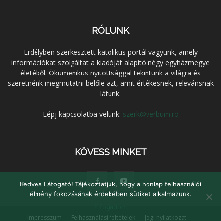
RÓLUNK
Erdélyben szerkesztett katolikus portál vagyunk, amely
információkat szolgáltat a kiadóját alapító négy egyházmegye
életéből. Ökumenikus nyitottsággal tekintünk a világra és
szeretnénk megmutatni belőle azt, amit értékesnek, relevánsnak
látunk.
Lépj kapcsolatba velünk:
szerk@verbum.ro
KÖVESS MINKET
Kedves Látogató! Tájékoztatjuk, hogy a honlap felhasználói
élmény fokozásának érdekében sütiket alkalmazunk.
Elfogadom
Impresszum
Felhasználási feltételek
Jogi nyilatkozat