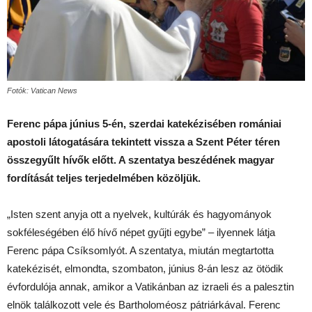
Fotók: Vatican News
Ferenc pápa június 5-én, szerdai katekézisében romániai
apostoli látogatására tekintett vissza a Szent Péter téren
összegyűlt hívők előtt. A szentatya beszédének magyar
fordítását teljes terjedelmében közöljük.
„Isten szent anyja ott a nyelvek, kultúrák és hagyományok
sokféleségében élő hívő népet gyűjti egybe” – ilyennek látja
Ferenc pápa Csíksomlyót. A szentatya, miután megtartotta
katekézisét, elmondta, szombaton, június 8-án lesz az ötödik
évfordulója annak, amikor a Vatikánban az izraeli és a palesztin
elnök találkozott vele és Bartholoméosz pátriárkával. Ferenc