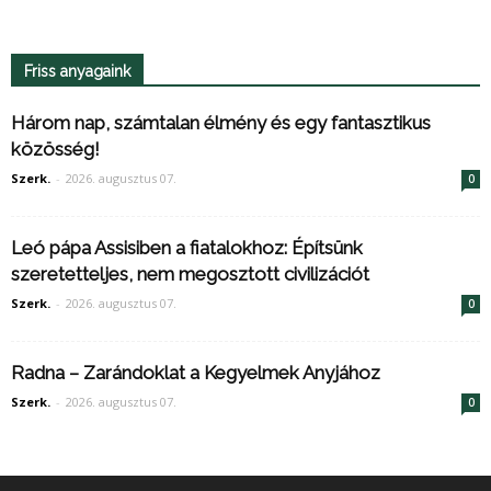
Friss anyagaink
Három nap, számtalan élmény és egy fantasztikus
közösség!
Szerk.
-
2026. augusztus 07.
0
Leó pápa Assisiben a fiatalokhoz: Építsünk
szeretetteljes, nem megosztott civilizációt
Szerk.
-
2026. augusztus 07.
0
Radna – Zarándoklat a Kegyelmek Anyjához
Szerk.
-
2026. augusztus 07.
0