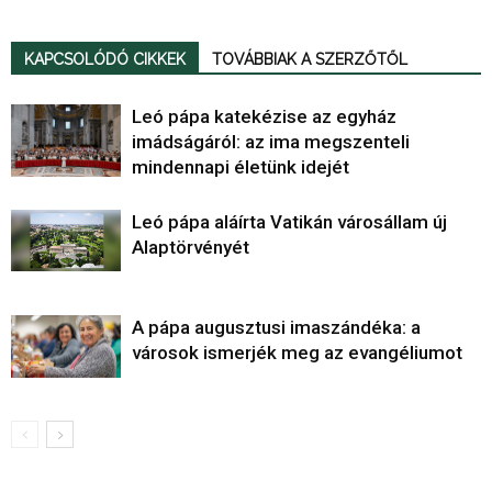
KAPCSOLÓDÓ CIKKEK
TOVÁBBIAK A SZERZŐTŐL
Leó pápa katekézise az egyház
imádságáról: az ima megszenteli
mindennapi életünk idejét
Leó pápa aláírta Vatikán városállam új
Alaptörvényét
A pápa augusztusi imaszándéka: a
városok ismerjék meg az evangéliumot