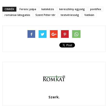
CIMKÉK
Ferenc pápa
katekézis
keresztény egység
pontifex
romániai látogatás
Szent Péter tér
testvériesség
Vatikán
Szerk.