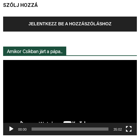
SZÓLJ HOZZÁ
JELENTKEZZ BE A HOZZÁSZÓLÁSHOZ
Amikor Csíkban járt a pápa…
Videólejátszó
00:00
35:02