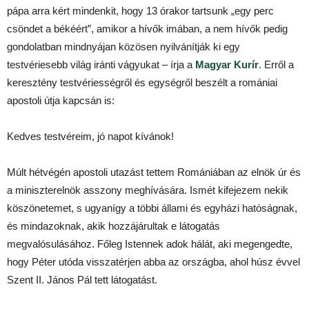
pápa arra kért mindenkit, hogy 13 órakor tartsunk „egy perc
csöndet a békéért”, amikor a hívők imában, a nem hívők pedig
gondolatban mindnyájan közösen nyilvánítják ki egy
testvériesebb világ iránti vágyukat – írja a
Magyar Kurír
. Erről a
keresztény testvériességről és egységről beszélt a romániai
apostoli útja kapcsán is:
Kedves testvéreim, jó napot kívánok!
Múlt hétvégén apostoli utazást tettem Romániában az elnök úr és
a miniszterelnök asszony meghívására. Ismét kifejezem nekik
köszönetemet, s ugyanígy a többi állami és egyházi hatóságnak,
és mindazoknak, akik hozzájárultak e látogatás
megvalósulásához. Főleg Istennek adok hálát, aki megengedte,
hogy Péter utóda visszatérjen abba az országba, ahol húsz évvel
Szent II. János Pál tett látogatást.