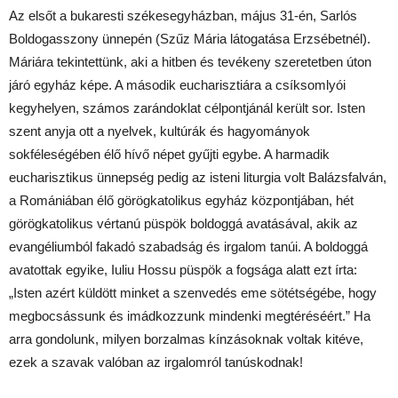
Az elsőt a bukaresti székesegyházban, május 31-én, Sarlós
Boldogasszony ünnepén (Szűz Mária látogatása Erzsébetnél).
Máriára tekintettünk, aki a hitben és tevékeny szeretetben úton
járó egyház képe. A második eucharisztiára a csíksomlyói
kegyhelyen, számos zarándoklat célpontjánál került sor. Isten
szent anyja ott a nyelvek, kultúrák és hagyományok
sokféleségében élő hívő népet gyűjti egybe. A harmadik
eucharisztikus ünnepség pedig az isteni liturgia volt Balázsfalván,
a Romániában élő görögkatolikus egyház központjában, hét
görögkatolikus vértanú püspök boldoggá avatásával, akik az
evangéliumból fakadó szabadság és irgalom tanúi. A boldoggá
avatottak egyike, Iuliu Hossu püspök a fogsága alatt ezt írta:
„Isten azért küldött minket a szenvedés eme sötétségébe, hogy
megbocsássunk és imádkozzunk mindenki megtéréséért.” Ha
arra gondolunk, milyen borzalmas kínzásoknak voltak kitéve,
ezek a szavak valóban az irgalomról tanúskodnak!