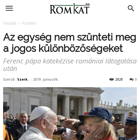
RomKat.ro
Főoldal
Pontifex
Az egység nem szünteti meg
a jogos különbözőségeket
Ferenc pápa katekézise romániai látogatása
után
Szerző:
Szerk.
-
2019. június 06.
2828
0