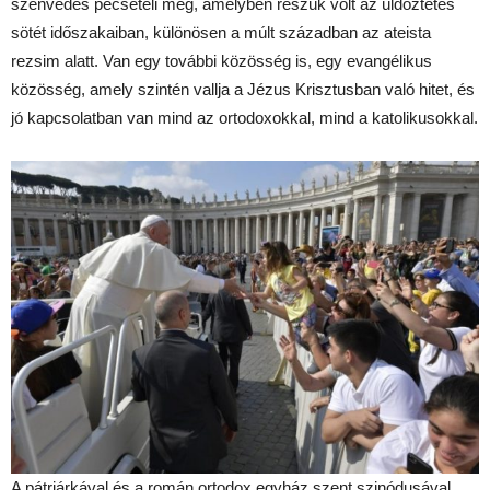
szenvedés pecsételi meg, amelyben részük volt az üldöztetés
sötét időszakaiban, különösen a múlt században az ateista
rezsim alatt. Van egy további közösség is, egy evangélikus
közösség, amely szintén vallja a Jézus Krisztusban való hitet, és
jó kapcsolatban van mind az ortodoxokkal, mind a katolikusokkal.
A pátriárkával és a román ortodox egyház szent szinódusával