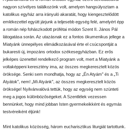
nagyon szívélyes találkozónk volt, amelyen hangsúlyoztam a
katolikus egyház arra irányuló akaratát, hogy kiengesztelődött
emlékezettel együtt járjunk a teljesebb egység felé, amelyért épp
a román nép fohászkodott prófétai módon Szent II. János Pál
látogatása során. Az utazásnak ez a fontos ökumenikus jellege a
Miatyánk ünnepélyes elimádkozásával érte el csúcspontját a
bukaresti új, impozáns ortodox székesegyházban. Ez erős
jelképes üzenettel rendelkező program volt, mert a Miatyánk a
voltaképpeni keresztény ima, az összes megkeresztelt közös
öröksége. Senki sem mondhatja, hogy az „Én Atyám” és a „Ti
Atyátok”, nem! „Mi Atyánk”, az összes megkeresztelt közös
öröksége! Nyilvánvalóvá tettük, hogy az egység nem szünteti
meg a jogos különbözőségeket. A Szentlélek vezessen
bennünket, hogy mind jobban Isten gyermekeikként és egymás
testvéreiként éljünk!
Mint katolikus közösség, három eucharisztikus liturgiát tartottunk.