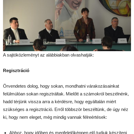
A sajtóközleményt az alábbiakban olvashatják:
Regisztráció
Örvendetes dolog, hogy sokan, mondhatni várakozásainkat
felülmúlóan sokan regisztráltak. Mielőtt a számokról beszélnénk,
hadd térjünk vissza arra a kérdésre, hogy egyáltalán miért
szükséges a regisztráció. Erről többször beszéltünk, de úgy néz
ki, hogy nem eleget, még mindig vannak félreértések:
Ahhoz, hogy időben és megfelelőképpen elő tudjuk készíteni