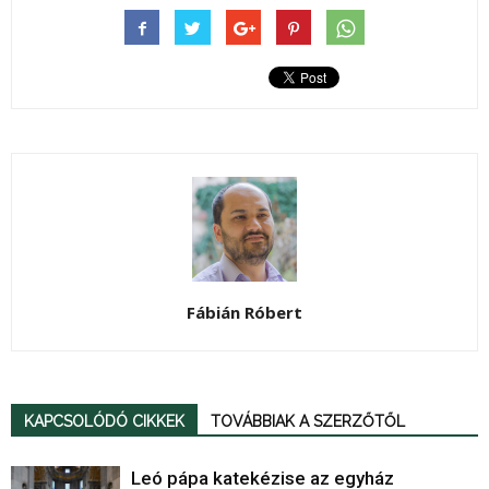
Fábián Róbert
KAPCSOLÓDÓ CIKKEK
TOVÁBBIAK A SZERZŐTŐL
Leó pápa katekézise az egyház