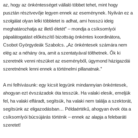
az, hogy az önkéntességet vállaló többet tehet, mint hogy
pusztán résztvevője legyen ennek az eseménynek. Nyilván ez a
szolgálat olyan lelki többletet is adhat, ami hosszú ideig
meghatározhatja az illető életét” – mondja a csíksomlyói
pápalátogatást előkészítő bizottság önkéntes koordinátora,
Csobot Györgydeák Szabolcs. „Az önkéntesek számára nem
elég az a néhány óra, amit a szentatyával tölthetnek. Ők ki
szeretnék venni részüket az eseményből, úgymond házigazdái
szeretnének lenni ennek a történelmi pillanatnak.”
A mi felhívásunk: egy kicsit legyünk mindannyian önkéntesek,
ahogyan ezt évszázadok óta tesszük. Ha valaki elesik, emeljük
fel, ha valaki elfáradt, segítsük, ha valaki nem találja a szektorát,
segítsünk az eligazodásban… Példaértékű, ahogyan évek óta a
csíksomlyói búcsújárás történik – ennek az alapja a felebaráti
szeretet!