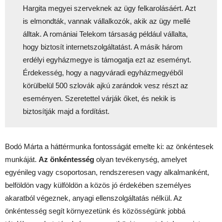
Hargita megyei szerveknek az ügy felkarolásáért. Azt
is elmondták, vannak vállalkozók, akik az ügy mellé
álltak. A romániai Telekom társaság például vállalta,
hogy biztosít internetszolgáltatást. A másik három
erdélyi egyházmegye is támogatja ezt az eseményt.
Érdekesség, hogy a nagyváradi egyházmegyéből
körülbelül 500 szlovák ajkú zarándok vesz részt az
eseményen. Szeretettel várják őket, és nekik is
biztosítják majd a fordítást.
Bodó Márta a háttérmunka fontosságát emelte ki: az önkéntesek
munkáját.
Az önkéntesség
olyan tevékenység, amelyet
egyénileg vagy csoportosan, rendszeresen vagy alkalmanként,
belföldön vagy külföldön a közös jó érdekében személyes
akaratból végeznek, anyagi ellenszolgáltatás nélkül. Az
önkéntesség segít környezetünk és közösségünk jobbá