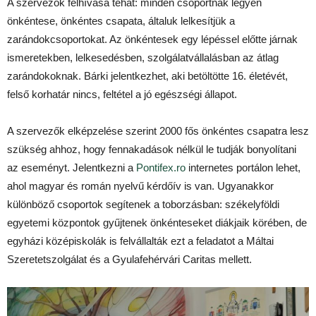
A szervezők felhívása tehát: minden csoportnak legyen
önkéntese, önkéntes csapata, általuk lelkesítjük a
zarándokcsoportokat. Az önkéntesek egy lépéssel előtte járnak
ismeretekben, lelkesedésben, szolgálatvállalásban az átlag
zarándokoknak. Bárki jelentkezhet, aki betöltötte 16. életévét,
felső korhatár nincs, feltétel a jó egészségi állapot.
A szervezők elképzelése szerint 2000 fős önkéntes csapatra lesz
szükség ahhoz, hogy fennakadások nélkül le tudják bonyolítani
az eseményt. Jelentkezni a
Pontifex.ro
internetes portálon lehet,
ahol magyar és román nyelvű kérdőív is van. Ugyanakkor
különböző csoportok segítenek a toborzásban: székelyföldi
egyetemi központok gyűjtenek önkénteseket diákjaik körében, de
egyházi középiskolák is felvállalták ezt a feladatot a Máltai
Szeretetszolgálat és a Gyulafehérvári Caritas mellett.