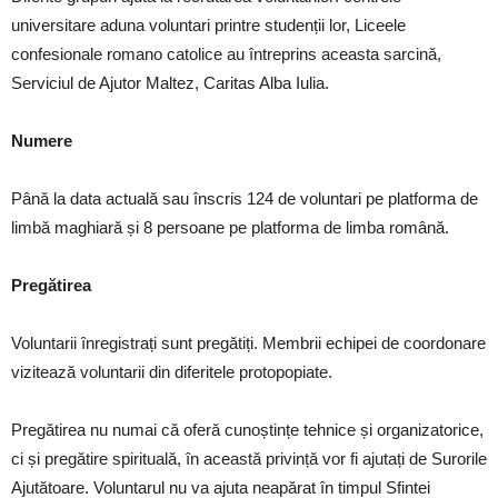
universitare aduna voluntari printre studenții lor, Liceele
confesionale romano catolice au întreprins aceasta sarcină,
Serviciul de Ajutor Maltez, Caritas Alba Iulia.
Numere
Până la data actuală sau înscris 124 de voluntari pe platforma de
limbă maghiară și 8 persoane pe platforma de limba română.
Pregătirea
Voluntarii înregistrați sunt pregătiți. Membrii echipei de coordonare
vizitează voluntarii din diferitele protopopiate.
Pregătirea nu numai că oferă cunoștințe tehnice și organizatorice,
ci și pregătire spirituală, în această privință vor fi ajutați de Surorile
Ajutătoare. Voluntarul nu va ajuta neapărat în timpul Sfintei