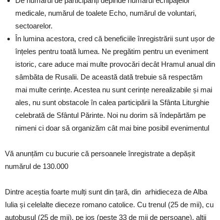
De numărul de participanți depinde numărul echipajelor
medicale, numărul de toalete Echo, numărul de voluntari,
sectoarelor.
În lumina acestora, cred că beneficiile înregistrării sunt ușor de
înțeles pentru toată lumea. Ne pregătim pentru un eveniment
istoric, care aduce mai multe provocări decât Hramul anual din
sâmbăta de Rusalii. De această dată trebuie să respectăm
mai multe cerințe. Acestea nu sunt cerințe nerealizabile și mai
ales, nu sunt obstacole în calea participării la Sfânta Liturghie
celebrată de Sfântul Părinte. Noi nu dorim să îndepărtăm pe
nimeni ci doar să organizăm cât mai bine posibil evenimentul
Vă anunțăm cu bucurie că persoanele înregistrate a depășit
numărul de 130.000
Dintre aceștia foarte mulți sunt din țară, din arhidieceza de Alba
Iulia și celelalte dieceze romano catolice. Cu trenul (25 de mii), cu
autobusul (25 de mii), pe jos (peste 33 de mii de persoane), alții