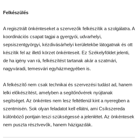
Felkészülés
A regisztrált önkénteseket a szervezők felkészítik a szolgálatra. A
koordinációs csapat tagjai a gyergyói, udvarhelyi,
sepsiszentgyörgyi, kézdivásárhelyi kerületekbe látogatnak és ott
készítik fel az illető körzet önkénteseit. Ez Székelyföldet jelenti,
de ha igény van rá, felkészítést tartanak akár a szatmári,
nagyváradi, temesvári egyházmegyében is.
A felkészítő nem csak technikai és szervezési tudást ad, hanem
lelki előkészítést, amelyben a segítőnővérek nyújtanak
segítséget. Az önkéntes nem lesz feltétlenül kint a nyeregben a
szentmisén. Sok olyan feladatot kell ellátni, ami Csíkszereda
különböző pontjain teszi szükségessé a jelenlétet. Az önkéntesek
nem puszta résztvevők, hanem házigazdák.