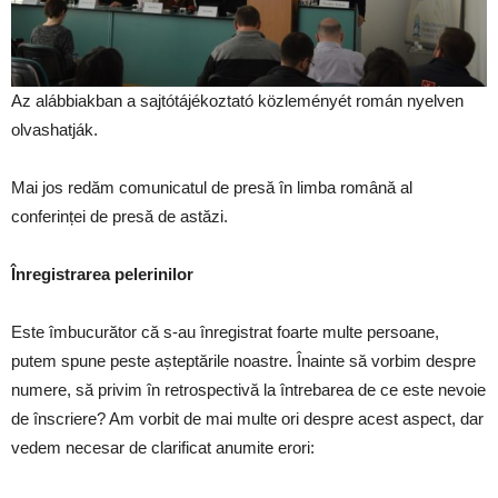
Az alábbiakban a sajtótájékoztató közleményét román nyelven
olvashatják.
Mai jos redăm comunicatul de presă în limba română al
conferinței de presă de astăzi.
Înregistrarea pelerinilor
Este îmbucurător că s-au înregistrat foarte multe persoane,
putem spune peste așteptările noastre. Înainte să vorbim despre
numere, să privim în retrospectivă la întrebarea de ce este nevoie
de înscriere? Am vorbit de mai multe ori despre acest aspect, dar
vedem necesar de clarificat anumite erori: