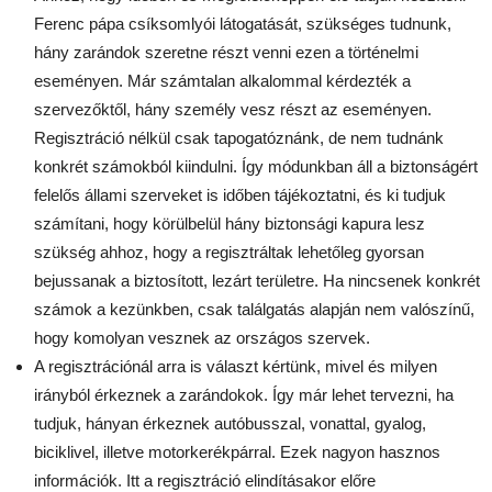
Ferenc pápa csíksomlyói látogatását, szükséges tudnunk,
hány zarándok szeretne részt venni ezen a történelmi
eseményen. Már számtalan alkalommal kérdezték a
szervezőktől, hány személy vesz részt az eseményen.
Regisztráció nélkül csak tapogatóznánk, de nem tudnánk
konkrét számokból kiindulni. Így módunkban áll a biztonságért
felelős állami szerveket is időben tájékoztatni, és ki tudjuk
számítani, hogy körülbelül hány biztonsági kapura lesz
szükség ahhoz, hogy a regisztráltak lehetőleg gyorsan
bejussanak a biztosított, lezárt területre. Ha nincsenek konkrét
számok a kezünkben, csak találgatás alapján nem valószínű,
hogy komolyan vesznek az országos szervek.
A regisztrációnál arra is választ kértünk, mivel és milyen
irányból érkeznek a zarándokok. Így már lehet tervezni, ha
tudjuk, hányan érkeznek autóbusszal, vonattal, gyalog,
biciklivel, illetve motorkerékpárral. Ezek nagyon hasznos
információk. Itt a regisztráció elindításakor előre