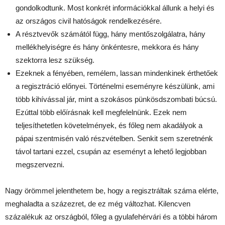
gondolkodtunk. Most konkrét információkkal állunk a helyi és
az országos civil hatóságok rendelkezésére.
A résztvevők számától függ, hány mentőszolgálatra, hány
mellékhelyiségre és hány önkéntesre, mekkora és hány
szektorra lesz szükség.
Ezeknek a fényében, remélem, lassan mindenkinek érthetőek
a regisztráció előnyei. Történelmi eseményre készülünk, ami
több kihívással jár, mint a szokásos pünkösdszombati búcsú.
Ezúttal több előírásnak kell megfelelnünk. Ezek nem
teljesíthetetlen követelmények, és főleg nem akadályok a
pápai szentmisén való részvételben. Senkit sem szeretnénk
távol tartani ezzel, csupán az eseményt a lehető legjobban
megszervezni.
Nagy örömmel jelenthetem be, hogy a regisztráltak száma elérte,
meghaladta a százezret, de ez még változhat. Kilencven
százalékuk az országból, főleg a gyulafehérvári és a többi három