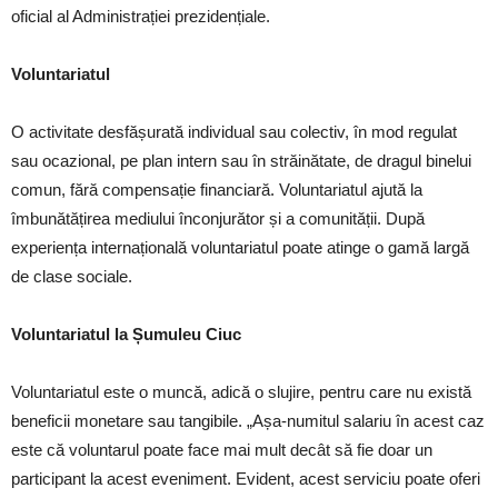
oficial al Administrației prezidențiale.
Voluntariatul
O activitate desfășurată individual sau colectiv, în mod regulat
sau ocazional, pe plan intern sau în străinătate, de dragul binelui
comun, fără compensație financiară. Voluntariatul ajută la
îmbunătățirea mediului înconjurător și a comunității. După
experiența internațională voluntariatul poate atinge o gamă largă
de clase sociale.
Voluntariatul la Șumuleu Ciuc
Voluntariatul este o muncă, adică o slujire, pentru care nu există
beneficii monetare sau tangibile. „Așa-numitul salariu în acest caz
este că voluntarul poate face mai mult decât să fie doar un
participant la acest eveniment. Evident, acest serviciu poate oferi