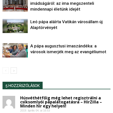
imádságáról: az ima megszenteli
mindennapi életünk idejét
Leó pápa aláírta Vatikán városállam új
Alaptörvényét
A pápa augusztusi imaszándéka: a
városok ismerjék meg az evangéliumot
5 HOZZÁSZÓLÁSOK
Húsvéthétfőig még lehet regisztrálni a
csíksomlyói pápalátogatásra – HírZilla –
Minden hír egy helyen!
2019. április 04. at 16:53