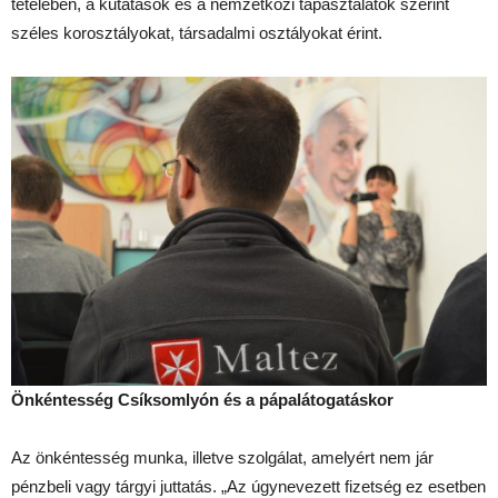
tételében, a kutatások és a nemzetközi tapasztalatok szerint
széles korosztályokat, társadalmi osztályokat érint.
Önkéntesség Csíksomlyón és a pápalátogatáskor
Az önkéntesség munka, illetve szolgálat, amelyért nem jár
pénzbeli vagy tárgyi juttatás. „Az úgynevezett fizetség ez esetben