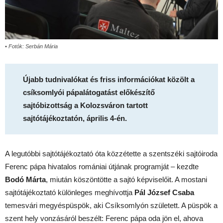
• Fotók: Serbán Mária
Újabb tudnivalókat és friss információkat közölt a
csíksomlyói pápalátogatást előkészítő
sajtóbizottság a Kolozsváron tartott
sajtótájékoztatón, április 4-én.
A legutóbbi sajtótájékoztató óta közzétette a szentszéki sajtóiroda
Ferenc pápa hivatalos romániai útjának programját – kezdte
Bodó Márta
, miután köszöntötte a sajtó képviselőit. A mostani
sajtótájékoztató különleges meghívottja
Pál József Csaba
temesvári megyéspüspök, aki Csíksomlyón született. A püspök a
szent hely vonzásáról beszélt: Ferenc pápa oda jön el, ahova