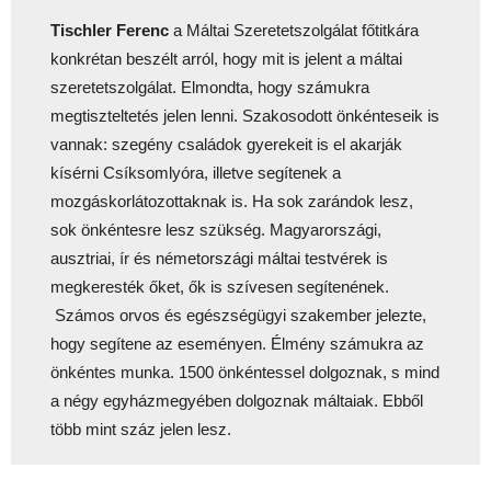
Tischler Ferenc
a Máltai Szeretetszolgálat főtitkára
konkrétan beszélt arról, hogy mit is jelent a máltai
szeretetszolgálat. Elmondta, hogy számukra
megtiszteltetés jelen lenni. Szakosodott önkénteseik is
vannak: szegény családok gyerekeit is el akarják
kísérni Csíksomlyóra, illetve segítenek a
mozgáskorlátozottaknak is. Ha sok zarándok lesz,
sok önkéntesre lesz szükség. Magyarországi,
ausztriai, ír és németországi máltai testvérek is
megkeresték őket, ők is szívesen segítenének.
Számos orvos és egészségügyi szakember jelezte,
hogy segítene az eseményen. Élmény számukra az
önkéntes munka. 1500 önkéntessel dolgoznak, s mind
a négy egyházmegyében dolgoznak máltaiak. Ebből
több mint száz jelen lesz.