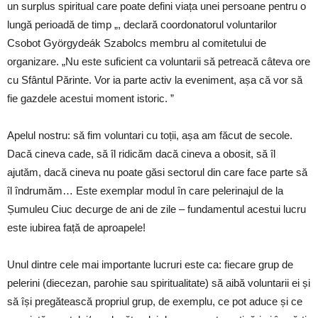
un surplus spiritual care poate defini viața unei persoane pentru o
lungă perioadă de timp „, declară coordonatorul voluntarilor
Csobot Györgydeák Szabolcs membru al comitetului de
organizare. „Nu este suficient ca voluntarii să petreacă câteva ore
cu Sfântul Părinte. Vor ia parte activ la eveniment, așa că vor să
fie gazdele acestui moment istoric. ”
Apelul nostru: să fim voluntari cu toții, așa am făcut de secole.
Dacă cineva cade, să îl ridicăm dacă cineva a obosit, să îl
ajutăm, dacă cineva nu poate găsi sectorul din care face parte să
îl îndrumăm… Este exemplar modul în care pelerinajul de la
Șumuleu Ciuc decurge de ani de zile – fundamentul acestui lucru
este iubirea față de aproapele!
Unul dintre cele mai importante lucruri este ca: fiecare grup de
pelerini (diecezan, parohie sau spiritualitate) să aibă voluntarii ei și
să își pregătească propriul grup, de exemplu, ce pot aduce și ce