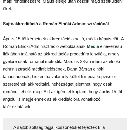
majd rendelkezésre. Május elseje után kezdik majd szétküldeni
őket.
Sajtóakkreditáció a Román Elnöki Adminisztrációnál
Április 15-től kérhetnek akkreditáció a sajtó, média képviselői.. A
Román Elnöki Adminisztráció weboldalának
Media
elnevezésű
fiókjában található az akkreditációs procedúra lenyílója, amely
gyelőre csak románul működik. Március 28-án írtam az elnöki
adminisztráció médiafelelősének, Dana Bârsan elnöki
tanácsadónak, hiszen ha valamely külföldi média képviselői
szeretnének akkreditálni, nehézséget jelenthet, hogy csak
románul tehetik meg. Azt az ígéretet kaptam, hogy április 15-től
angolul is megjelennek az akkreditációra vonatkozó
tájékoztatások.
A sajtóbizottság tagjai köszönetüket fejezték ki a