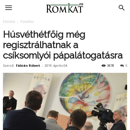
RomKat.ro
Főoldal
Pontifex
Húsvéthétfőig még
regisztrálhatnak a
csíksomlyói pápalátogatásra
Szerző:
Fábián Róbert
-
2019. április 04.
3878
5