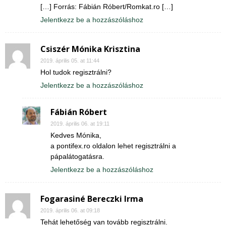
[…] Forrás: Fábián Róbert/Romkat.ro […]
Jelentkezz be a hozzászóláshoz
Csiszér Mónika Krisztina
2019. április 05. at 11:44
Hol tudok regisztrálni?
Jelentkezz be a hozzászóláshoz
Fábián Róbert
2019. április 06. at 19:11
Kedves Mónika,
a pontifex.ro oldalon lehet regisztrálni a
pápalátogatásra.
Jelentkezz be a hozzászóláshoz
Fogarasiné Bereczki Irma
2019. április 06. at 09:18
Tehát lehetőség van tovább regisztrálni.