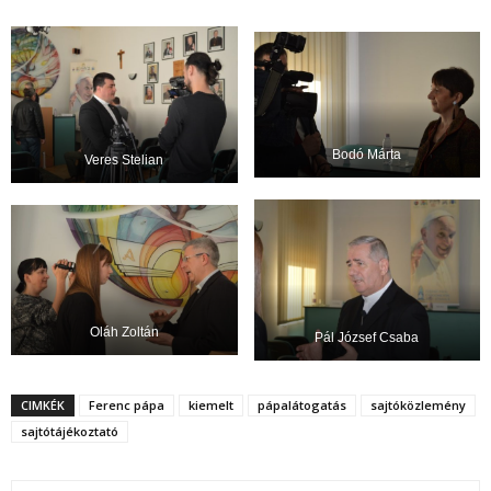
Bodó Márta
Veres Stelian
Oláh Zoltán
Pál József Csaba
CIMKÉK
Ferenc pápa
kiemelt
pápalátogatás
sajtóközlemény
sajtótájékoztató