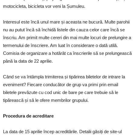
motocicleta, bicicleta vor veni la Șumuleu.
Interesul este încă unul mare și aceasta ne bucură. Multe parohii
nu au putut încă să închidă listele din cauza celor care încă se
înscriu. Am primit multe cereri din mai multe locuri de prelungire a
termenului de înscriere. Am luat în considerare o dată utilă.
Comisia de organizare a hotărât ca înscrierile să se prelungească
până la data de 22 aprilie.
Când se va întâmpla trimiterea și tipărirea biletelor de intrare la
eveniment? Fiecare conducător de grup va primi prin email
biletele prevăzute cu cod unic de bare pe care trebuie să le
tipărească și să le ofere membrilor grupului.
Procedura de acreditare
La data de 15 aprilie încep acreditările. Detalii găsiți de site-ul