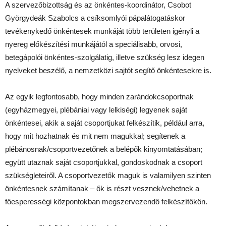
A szervezőbizottság és az önkéntes-koordinátor, Csobot
Györgydeák Szabolcs a csíksomlyói pápalátogatáskor
tevékenykedő önkéntesek munkáját több területen igényli a
nyereg előkészítési munkájától a speciálisabb, orvosi,
betegápolói önkéntes-szolgálatig, illetve szükség lesz idegen
nyelveket beszélő, a nemzetközi sajtót segítő önkéntesekre is.
Az egyik legfontosabb, hogy minden zarándokcsoportnak
(egyházmegyei, plébániai vagy lelkiségi) legyenek saját
önkéntesei, akik a saját csoportjukat felkészítik, például arra,
hogy mit hozhatnak és mit nem magukkal; segítenek a
plébánosnak/csoportvezetőnek a belépők kinyomtatásában;
együtt utaznak saját csoportjukkal, gondoskodnak a csoport
szükségleteiről. A csoportvezetők maguk is valamilyen szinten
önkéntesnek számítanak – ők is részt vesznek/vehetnek a
főesperességi központokban megszervezendő felkészítőkön.