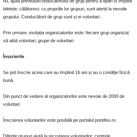
nu, ajută preotului/conducătorului de grup pentru a tipări și împărți
biletele; călătoresc cu propriile lor grupuri, sunt atenți la nevoile
grupului. Conducătorii de grup sunt și ei voluntari.
Prin urmare, invitația organizatorilor este: fiecare grup organizat
să aibă voluntari, grupe de voluntari.
Înscrierile
Se pot înscrie aceia care au împlinit 16 ani și au o condiție fizică
bună.
Din punct de vedere al organizatorilor este nevoie de 2000 de
voluntari
Înscrierea voluntarilor este posibilă pe portalul pontifex.ro
Diferite grupuri ajută la recrutarea voluntarilor: centrele