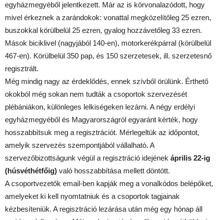
egyházmegyéből jelentkezett. Már az is körvonalazódott, hogy
mivel érkeznek a zarándokok: vonattal megközelítőleg 25 ezren,
buszokkal körülbelül 25 ezren, gyalog hozzávetőleg 33 ezren.
Mások biciklivel (nagyjából 140-en), motorkerékpárral (körülbelül
467-en). Körülbelül 350 pap, és 150 szerzetesek, ill. szerzetesnő
regisztrált.
Még mindig nagy az érdeklődés, ennek szívből örülünk. Érthető
okokból még sokan nem tudták a csoportok szervezését
plébániákon, különleges lelkiségeken lezárni. A négy erdélyi
egyházmegyéből és Magyarországról egyaránt kérték, hogy
hosszabbítsuk meg a regisztrációt. Mérlegeltük az időpontot,
amelyik szervezés szempontjából vállalható. A
szervezőbizottságunk végül a regisztráció idejének
április 22-ig
(húsvéthétfőig)
való hosszabbítása mellett döntött.
A csoportvezetők email-ben kapják meg a vonalkódos belépőket,
amelyeket ki kell nyomtatniuk és a csoportok tagjainak
kézbesíteniük. A regisztráció lezárása után még egy hónap áll