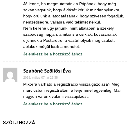
Jó lenne, ha megmutatnánk a Pápának, hogy még
sokan vagyunk, hogy áldását kérjük mindannyiunkra,
hogy örülünk a látogatásának, hogy szívesen fogadjuk,
nemzetiségre, vallásra való tekintet nélkül.
Nem kellene úgy járjunk, mint általában a székely
szabadság napján, amikoris a csíkiak, kovásznaiak
eljönnek a Postarétre, a vásárhelyiek meg csukott
ablakok mögül lesik a menetet.
Jelentkezz be a hozzászóláshoz
Szabóné Szőllősi Éva
2019. május 07. at 23:38
Mikorra várható a regisztráció visszaigazolása? Még
márciusban regisztráltam a férjemmel egyénileg. Már
nagyon várunk valami visszajelzést.
Jelentkezz be a hozzászóláshoz
SZÓLJ HOZZÁ