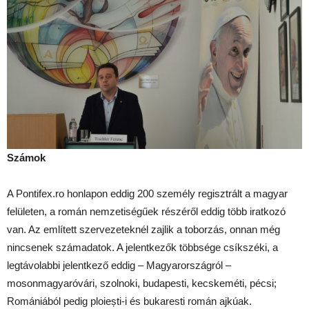
Számok
A Pontifex.ro honlapon eddig 200 személy regisztrált a magyar
felületen, a román nemzetiségűek részéről eddig több iratkozó
van. Az említett szervezeteknél zajlik a toborzás, onnan még
nincsenek számadatok. A jelentkezők többsége csíkszéki, a
legtávolabbi jelentkező eddig – Magyarországról –
mosonmagyaróvári, szolnoki, budapesti, kecskeméti, pécsi;
Romániából pedig ploiești-i és bukaresti román ajkúak.