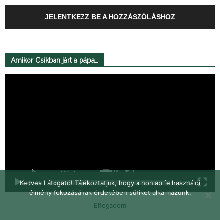
JELENTKEZZ BE A HOZZÁSZÓLÁSHOZ
Amikor Csíkban járt a pápa…
Videólejátszó
Kedves Látogató! Tájékoztatjuk, hogy a honlap felhasználói
00:00
35:02
élmény fokozásának érdekében sütiket alkalmazunk.
Elfogadom