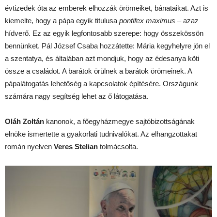
évtizedek óta az emberek elhozzák örömeiket, bánataikat. Azt is
kiemelte, hogy a pápa egyik titulusa
pontifex maximus
– azaz
hídverő. Ez az egyik legfontosabb szerepe: hogy összekössön
bennünket. Pál József Csaba hozzátette: Mária kegyhelyre jön el
a szentatya, és általában azt mondjuk, hogy az édesanya köti
össze a családot. A barátok örülnek a barátok örömeinek. A
pápalátogatás lehetőség a kapcsolatok építésére. Országunk
számára nagy segítség lehet az ő látogatása.
Oláh Zoltán
kanonok, a főegyházmegye sajtóbizottságának
elnöke ismertette a gyakorlati tudnivalókat. Az elhangzottakat
román nyelven
Veres Stelian
tolmácsolta.