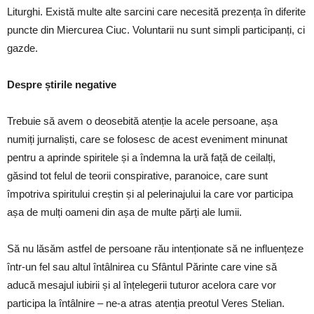
Liturghi. Există multe alte sarcini care necesită prezența în diferite
puncte din Miercurea Ciuc. Voluntarii nu sunt simpli participanți, ci
gazde.
Despre știrile negative
Trebuie să avem o deosebită atenție la acele persoane, așa
numiți jurnaliști, care se folosesc de acest eveniment minunat
pentru a aprinde spiritele și a îndemna la ură față de ceilalți,
găsind tot felul de teorii conspirative, paranoice, care sunt
împotriva spiritului creștin și al pelerinajului la care vor participa
așa de mulți oameni din așa de multe părți ale lumii.
Să nu lăsăm astfel de persoane rău intenționate să ne influențeze
într-un fel sau altul întâlnirea cu Sfântul Părinte care vine să
aducă mesajul iubirii și al înțelegerii tuturor acelora care vor
participa la întâlnire – ne-a atras atenția preotul Veres Stelian.