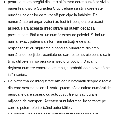
pentru a putea pregăti din timp și în mod corespunzător vizita
papei Francisc la Șumuleu Ciuc trebuie să știm care este
numărul pelerinilor care vor să participe la întâlnire. De
nenumărate ori organizatorii au fost întrebați despre acest
aspect. Fără această înregistrare nu putem decât să
presupunem fără a ști un număr exact de pelerini. Știind un
număr exact putem să informăm instituțiile de stat
responsabile cu siguranța putând să numărăm din timp
numărul de porți de securitate de care este nevoie pentru ca în
timp util pelerinii să ajungă în sectorul potrivit. Dacă nu
deținem numere concrete, este puțin probabil ca cineva să ne
ia în serios.
Pe platforma de înregistrare am cerut informații despre direcția
din care sosesc pelerinii. Astfel putem afla dinainte numărul de
persoane care sosesc cu autobusul, trenul sau cu alte
mijloace de transport. Acestea sunt informații importante pe
care le potem oferi oricând autorităților.