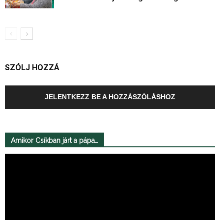
SZÓLJ HOZZÁ
JELENTKEZZ BE A HOZZÁSZÓLÁSHOZ
Amikor Csíkban járt a pápa…
Videólejátszó