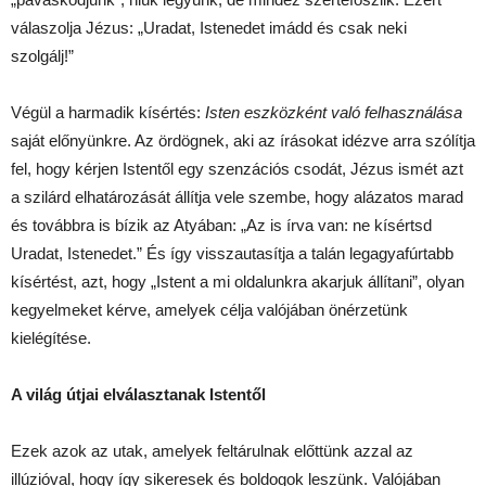
válaszolja Jézus: „Uradat, Istenedet imádd és csak neki
szolgálj!”
Végül a harmadik kísértés:
Isten eszközként való felhasználása
saját előnyünkre. Az ördögnek, aki az írásokat idézve arra szólítja
fel, hogy kérjen Istentől egy szenzációs csodát, Jézus ismét azt
a szilárd elhatározását állítja vele szembe, hogy alázatos marad
és továbbra is bízik az Atyában: „Az is írva van: ne kísértsd
Uradat, Istenedet.” És így visszautasítja a talán legagyafúrtabb
kísértést, azt, hogy „Istent a mi oldalunkra akarjuk állítani”, olyan
kegyelmeket kérve, amelyek célja valójában önérzetünk
kielégítése.
A világ útjai elválasztanak Istentől
Ezek azok az utak, amelyek feltárulnak előttünk azzal az
illúzióval, hogy így sikeresek és boldogok leszünk. Valójában