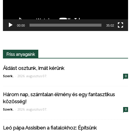
00:00
35:02
Friss anyagaink
Áldást osztunk, imát kérünk
Szerk.
-
2026. augusztus 07.
0
Három nap, számtalan élmény és egy fantasztikus
közösség!
Szerk.
-
2026. augusztus 07.
0
Leó pápa Assisiben a fiatalokhoz: Építsünk