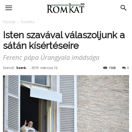
RomKat.ro
Főoldal
Pontifex
Isten szavával válaszoljunk a
sátán kísértéseire
Ferenc pápa Úrangyala imádsága
Szerző:
Szerk.
-
2019. március 12.
1668
0