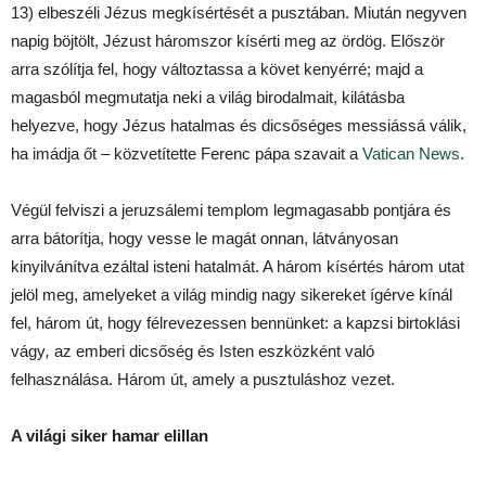
13) elbeszéli Jézus megkísértését a pusztában. Miután negyven
napig böjtölt, Jézust háromszor kísérti meg az ördög. Először
arra szólítja fel, hogy változtassa a követ kenyérré; majd a
magasból megmutatja neki a világ birodalmait, kilátásba
helyezve, hogy Jézus hatalmas és dicsőséges messiássá válik,
ha imádja őt – közvetítette Ferenc pápa szavait a
Vatican News
.
Végül felviszi a jeruzsálemi templom legmagasabb pontjára és
arra bátorítja, hogy vesse le magát onnan, látványosan
kinyilvánítva ezáltal isteni hatalmát. A három kísértés három utat
jelöl meg, amelyeket a világ mindig nagy sikereket ígérve kínál
fel, három út, hogy félrevezessen bennünket: a kapzsi birtoklási
vágy
,
az emberi dicsőség
és Isten eszközként való
felhasználása. Három út, amely a pusztuláshoz vezet.
A világi siker hamar elillan