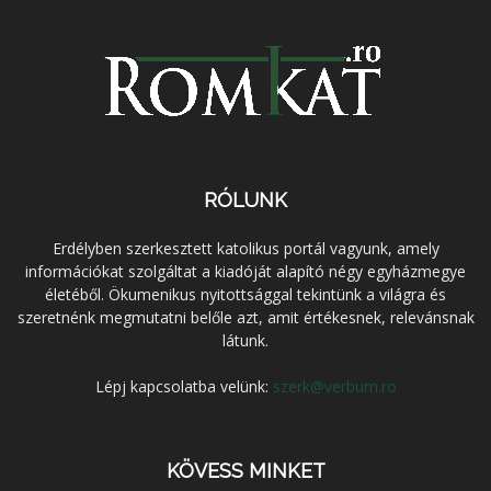
RÓLUNK
Erdélyben szerkesztett katolikus portál vagyunk, amely
információkat szolgáltat a kiadóját alapító négy egyházmegye
életéből. Ökumenikus nyitottsággal tekintünk a világra és
szeretnénk megmutatni belőle azt, amit értékesnek, relevánsnak
látunk.
Lépj kapcsolatba velünk:
szerk@verbum.ro
KÖVESS MINKET