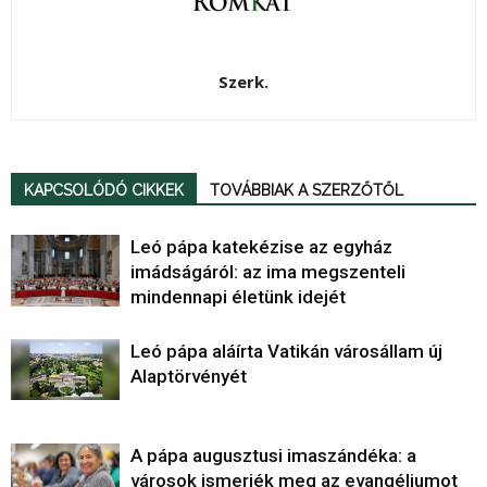
Szerk.
KAPCSOLÓDÓ CIKKEK
TOVÁBBIAK A SZERZŐTŐL
Leó pápa katekézise az egyház
imádságáról: az ima megszenteli
mindennapi életünk idejét
Leó pápa aláírta Vatikán városállam új
Alaptörvényét
A pápa augusztusi imaszándéka: a
városok ismerjék meg az evangéliumot