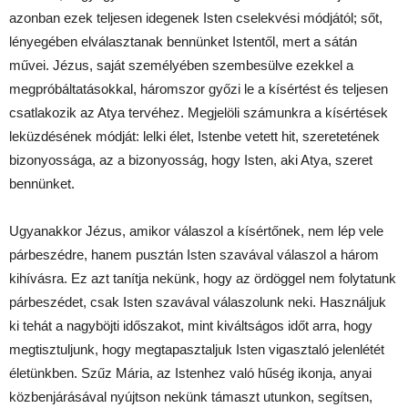
azonban ezek teljesen idegenek Isten cselekvési módjától; sőt,
lényegében elválasztanak bennünket Istentől, mert a sátán
művei. Jézus, saját személyében szembesülve ezekkel a
megpróbáltatásokkal, háromszor győzi le a kísértést és teljesen
csatlakozik az Atya tervéhez. Megjelöli számunkra a kísértések
leküzdésének módját: lelki élet, Istenbe vetett hit, szeretetének
bizonyossága, az a bizonyosság, hogy Isten, aki Atya, szeret
bennünket.
Ugyanakkor Jézus, amikor válaszol a kísértőnek, nem lép vele
párbeszédre, hanem pusztán Isten szavával válaszol a három
kihívásra. Ez azt tanítja nekünk, hogy az ördöggel nem folytatunk
párbeszédet, csak Isten szavával válaszolunk neki. Használjuk
ki tehát a nagyböjti időszakot, mint kiváltságos időt arra, hogy
megtisztuljunk, hogy megtapasztaljuk Isten vigasztaló jelenlétét
életünkben. Szűz Mária, az Istenhez való hűség ikonja, anyai
közbenjárásával nyújtson nekünk támaszt utunkon, segítsen,