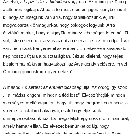
Az első,
a kapzsiság, a birtoklási vágy
útja. Ez mindig az ördög
alattomos logikája. Abból a természetes és jogos igényből indul
ki, hogy szükségünk van arra, hogy táplálkozzunk, éljünk,
megvalósítsuk önmagunkat, hogy boldogok legyünk. Arra
ösztökél minket, hogy elhiggyük: mindez lehetséges Isten nélkül,
sőt, Isten ellenében. Jézus azonban ellenáll, és ezt mondja: „Írva
van: nem csak kenyérrel él az ember”. Emlékezve a kiválasztott
nép hosszú útjára a pusztaságban, Jézus kijelenti, hogy teljes
bizalommal rá kíván hagyatkozni az Atya gondviselésére, mivel
Ő mindig gondoskodik gyermekeiről.
A második kísértés:
az emberi dicsőség
útja. Az ördög így szól:
„Ha imádsz engem, minden a tiéd lesz”. Elveszíthetjük minden
személyes méltóságunkat, hagyjuk, hogy megrontson a pénz, a
siker és a hatalom bálványai, csak hogy eljussunk
önmegvalósításunkhoz. És megízleljük egy üres öröm mámorát,
amely hamar elillan. Ez elvezet bennünket odáig, hogy
„páváskodjunk”, hiúk legyünk, de mindez szertefoszlik. Ezért