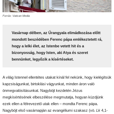
Forrás: Vatican Media
Vasárnap délben, az Úrangyala elimádkozása előtt
mondott beszédében Ferenc pápa emlékeztetett rá,
hogy a lelki élet, az Istenbe vetett hit és a
bizonyosság, hogy Isten, aki Atya és szeret
bennünket, legyőzik a kísértéseket.
A világ Istennel ellentétes utakat kínál fel nekünk, hogy kielégítsük
kapzsiságunkat, birtoklási vágyunkat, minden áron való
önmegvalósításunkat. Nagyböjt kezdetén Jézus
megkísértésének elbeszélése megmutatja, hogyan küzdjünk
ezek ellen a félrevezető utak ellen – mondta Ferenc pápa.
Nagyböjt első vasárnapján az evangéliumi szakasz (vö.
Lk
4,1-