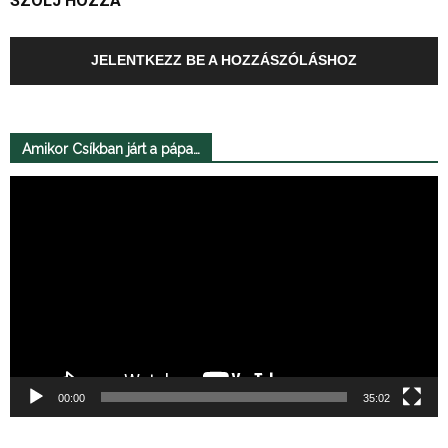
SZÓLJ HOZZÁ
JELENTKEZZ BE A HOZZÁSZÓLÁSHOZ
Amikor Csíkban járt a pápa…
Videólejátszó
00:00
35:02