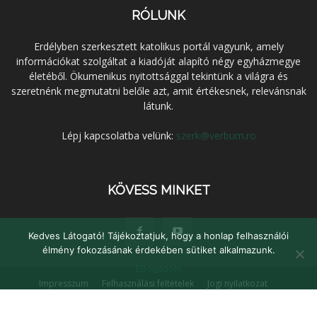
RÓLUNK
Erdélyben szerkesztett katolikus portál vagyunk, amely
információkat szolgáltat a kiadóját alapító négy egyházmegye
életéből. Ökumenikus nyitottsággal tekintünk a világra és
szeretnénk megmutatni belőle azt, amit értékesnek, relevánsnak
látunk.
Lépj kapcsolatba velünk:
szerk@verbum.ro
KÖVESS MINKET
Kedves Látogató! Tájékoztatjuk, hogy a honlap felhasználói
élmény fokozásának érdekében sütiket alkalmazunk.
Elfogadom
Impresszum
Felhasználási feltételek
Jogi nyilatkozat
Adatvédelem
Médiaajánlat
Kapcsolat