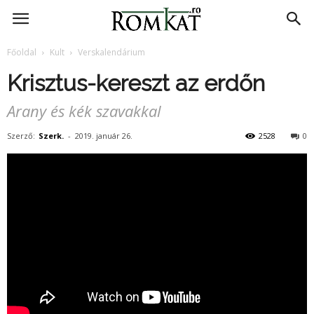
RomKat.ro
Főoldal
Kult
Verskalendárium
Krisztus-kereszt az erdőn
Arany és kék szavakkal
Szerző:
Szerk.
-
2019. január 26.
2528
0