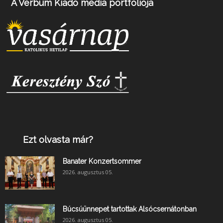
A Verbum Kiadó média portfóliója
Ezt olvasta már?
Banater Konzertsommer
2026. augusztus 05.
Búcsúünnepet tartottak Alsócsernátonban
2026. augusztus 05.