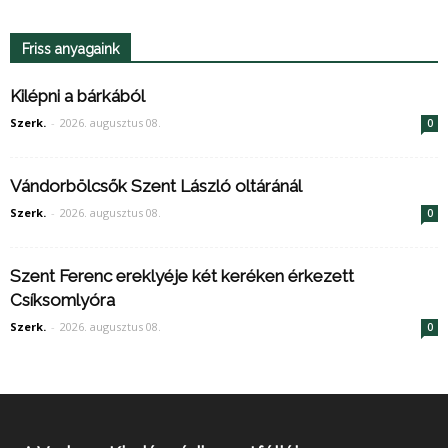
Friss anyagaink
Kilépni a bárkából
Szerk.
-
2026. augusztus 08.
0
Vándorbölcsők Szent László oltáránál
Szerk.
-
2026. augusztus 08.
0
Szent Ferenc ereklyéje két keréken érkezett
Csíksomlyóra
Szerk.
-
2026. augusztus 08.
0