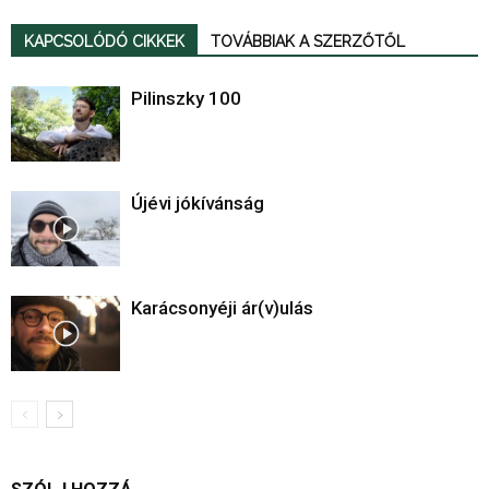
KAPCSOLÓDÓ CIKKEK
TOVÁBBIAK A SZERZŐTŐL
Pilinszky 100
Újévi jókívánság
Karácsonyéji ár(v)ulás