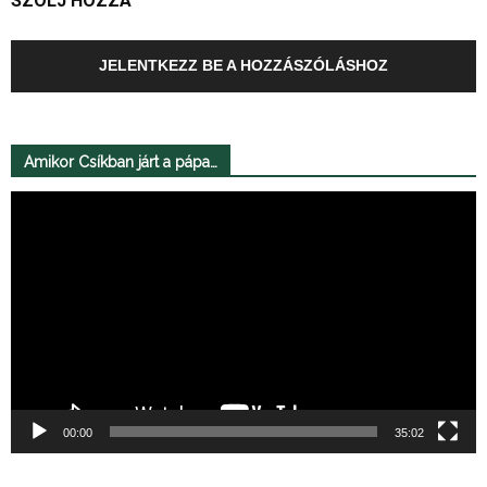
SZÓLJ HOZZÁ
JELENTKEZZ BE A HOZZÁSZÓLÁSHOZ
Amikor Csíkban járt a pápa…
Videólejátszó
00:00
35:02