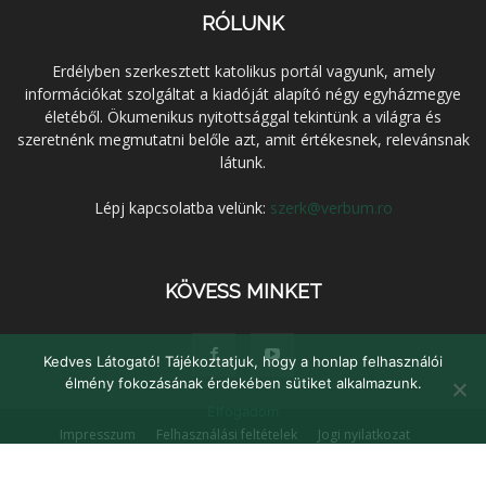
RÓLUNK
Erdélyben szerkesztett katolikus portál vagyunk, amely
információkat szolgáltat a kiadóját alapító négy egyházmegye
életéből. Ökumenikus nyitottsággal tekintünk a világra és
szeretnénk megmutatni belőle azt, amit értékesnek, relevánsnak
látunk.
Lépj kapcsolatba velünk:
szerk@verbum.ro
KÖVESS MINKET
Kedves Látogató! Tájékoztatjuk, hogy a honlap felhasználói
élmény fokozásának érdekében sütiket alkalmazunk.
Elfogadom
Impresszum
Felhasználási feltételek
Jogi nyilatkozat
Adatvédelem
Médiaajánlat
Kapcsolat