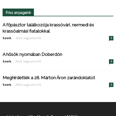
Friss anyagaink
A főpásztor találkozója krassóvári, nermedi és
krassóalmási fiatalokkal
Szerk.
-
2026. augusztus 06.
0
A hősök nyomában Doberdón
Szerk.
-
2026. augusztus 05.
0
Meghirdették a 28. Márton Áron zarándoklatot
Szerk.
-
2026. augusztus 05.
0