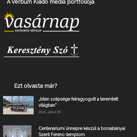
A Verbum Kiadó média portfóliója
Ezt olvasta már?
„Isten szépsége felragyogott a teremtett
világban”
2026. július 30.
Centenáriumi ünnepre készül a borsabányai
Szent Ferenc-templom