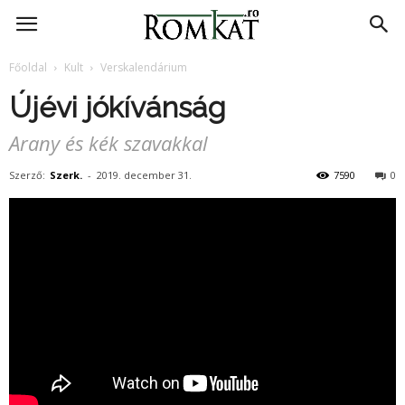
RomKat.ro
Főoldal
Kult
Verskalendárium
Újévi jókívánság
Arany és kék szavakkal
Szerző:
Szerk.
-
2019. december 31.
7590
0