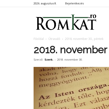
2026. augusztus 8.
Bejelentkezés
RomKa
Főoldal
Útravaló
2018. november 30., péntek
2018. november 
Szerző:
Szerk.
-
2018. november 30.