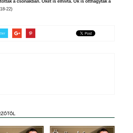
tották a csónakban. Őket is elhívta. Ők is otthagyták a
18-22)
tter
ERZŐTŐL