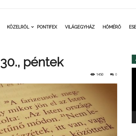
t.ro
KÖZELRŐL
PONTIFEX
VILÁGEGYHÁZ
HŐMÉRŐ
ES
30., péntek
Vi
1450
0