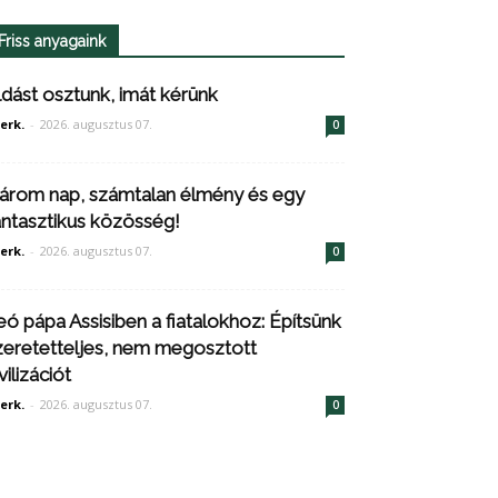
Friss anyagaink
ldást osztunk, imát kérünk
erk.
-
2026. augusztus 07.
0
árom nap, számtalan élmény és egy
antasztikus közösség!
erk.
-
2026. augusztus 07.
0
eó pápa Assisiben a fiatalokhoz: Építsünk
zeretetteljes, nem megosztott
vilizációt
erk.
-
2026. augusztus 07.
0