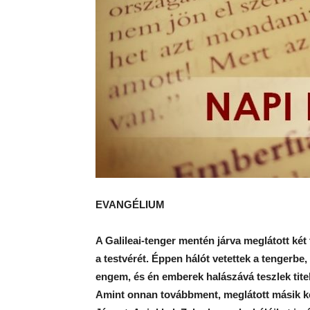
EVANGÉLIUM
A Galileai-tenger mentén járva meglátott két 
a testvérét. Éppen hálót vetettek a tengerbe
engem, és én emberek halászává teszlek titek
Amint onnan továbbment, meglátott másik két 