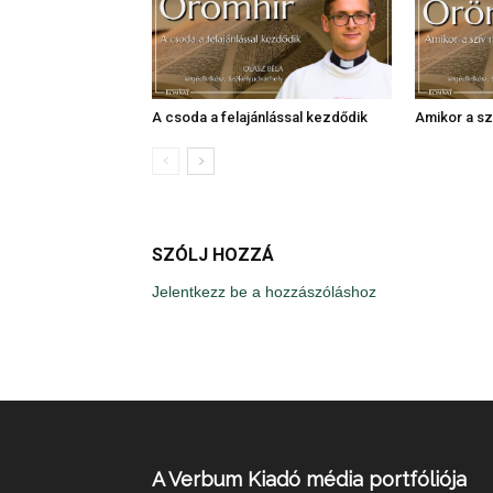
A csoda a felajánlással kezdődik
Amikor a szí
SZÓLJ HOZZÁ
Jelentkezz be a hozzászóláshoz
A Verbum Kiadó média portfóliója