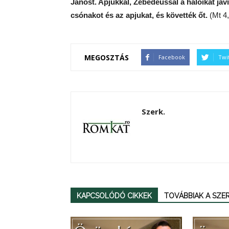
Jánost. Apjukkal, Zebedeussal a hálóikat javí
csónakot és az apjukat, és követték őt.
(Mt 4,
MEGOSZTÁS
Facebook
Twi
Szerk.
KAPCSOLÓDÓ CIKKEK
TOVÁBBIAK A SZ