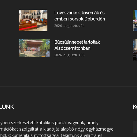
Lövészárkok, kavernák és
emberi sorsok Doberdón
2026. augusztus 04.
Búcsúünnepet tartottak
Alsócsernátonban
2026. augusztus 05.
LUNK
K
lyben szerkesztett katolikus portál vagyunk, amely
rmációkat szolgáltat a kiadóját alapító négy egyházmegye
éből. Ökumenikus nyitottsággal tekintünk a világra és