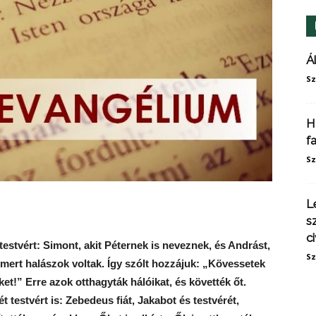
Á
Sz
H
f
Sz
L
s
ci
testvért: Simont, akit Péternek is neveznek, és Andrást,
Sz
, mert halászok voltak. Így szólt hozzájuk: „Kövessetek
et!” Erre azok otthagyták hálóikat, és követték őt.
testvért is: Zebedeus fiát, Jakabot és testvérét,