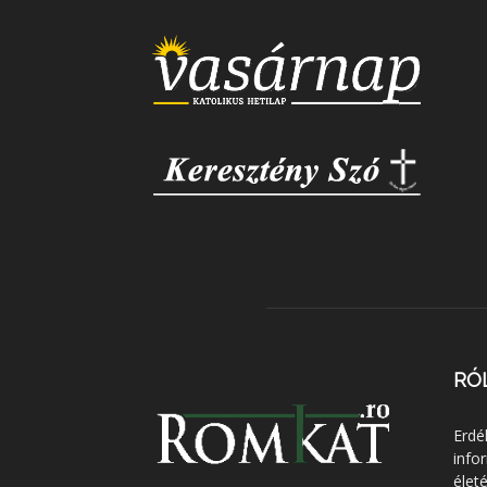
RÓ
Erdé
info
élet