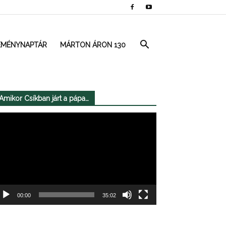
EMÉNYNAPTÁR
MÁRTON ÁRON 130
Amikor Csíkban járt a pápa…
deólejátszó
00:00
35:02