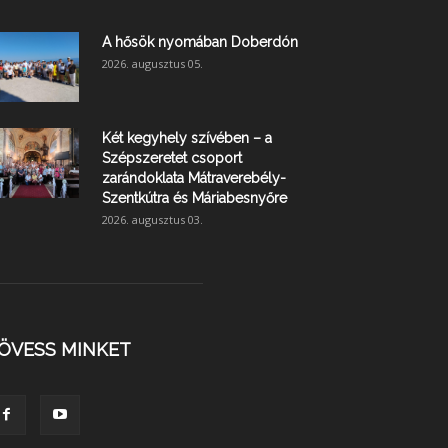
A hősök nyomában Doberdón
2026. augusztus 05.
Két kegyhely szívében – a
Szépszeretet csoport
zarándoklata Mátraverebély-
Szentkútra és Máriabesnyőre
2026. augusztus 03.
ÖVESS MINKET