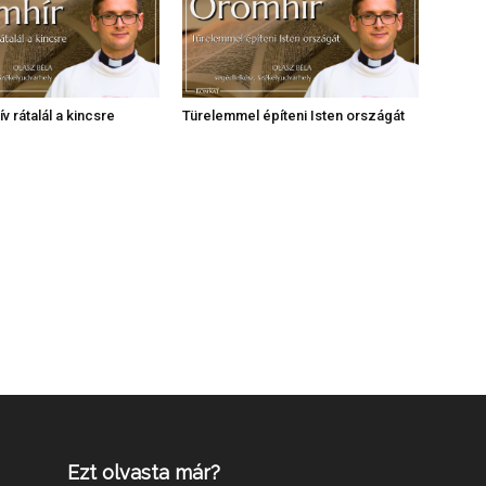
v rátalál a kincsre
Türelemmel építeni Isten országát
Ezt olvasta már?