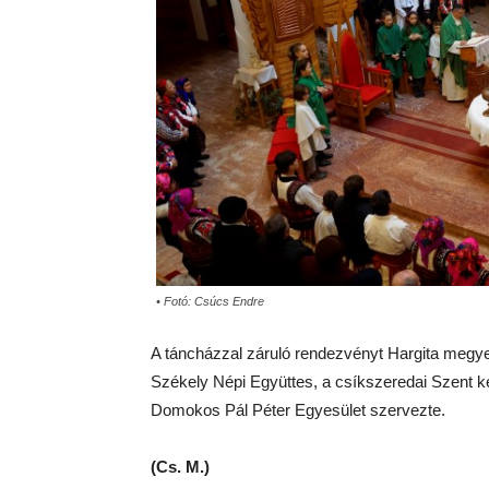
• Fotó: Csúcs Endre
A táncházzal záruló rendezvényt Hargita megy
Székely Népi Együttes, a
cs
íkszeredai Szent k
Domokos Pál Péter Egyesület
szervezte.
(Cs. M.)