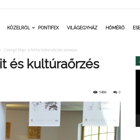
t.ro
KÖZELRŐL
PONTIFEX
VILÁGEGYHÁZ
HŐMÉRŐ
ES
Csángó Nap: a hit és kultúraőrzés ünnepe
t és kultúraőrzés
Vi
1490
0