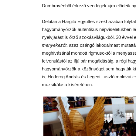
Dumbravénből érkező vendégek újra elődeik n
Délután a Hargita Együttes székházában folytat
hagyományőrző
k
autentikus népviseletükben lép
nyelvjárást is őrző szokásvilágukból. 30 évvel
menyekezőt
, azaz
cs
ángó lakodalmast mutattá
meghívásánál mondott rigmusoktól a menyasszo
felvonulástól az ifjú pár megáldásáig, a régi 
hagyományőrző
k
a
k
özönséget sem hagytá
k
ki
is,
Hodorog András és Legedi László moldvai
c
muzsikál
ása
k
íséretében
.