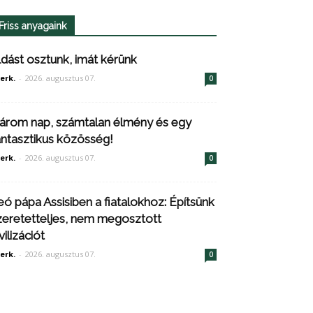
Friss anyagaink
ldást osztunk, imát kérünk
erk.
-
2026. augusztus 07.
0
árom nap, számtalan élmény és egy
antasztikus közösség!
erk.
-
2026. augusztus 07.
0
eó pápa Assisiben a fiatalokhoz: Építsünk
zeretetteljes, nem megosztott
vilizációt
erk.
-
2026. augusztus 07.
0