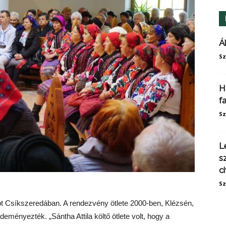
Á
Sz
H
f
Sz
L
s
ci
Sz
ot
Cs
íkszeredában. A rendezvény ötlete 2000-ben,
Klézsén,
ezdeményezté
k
. „Sántha Attila
k
öltő ötlete volt, hogy a