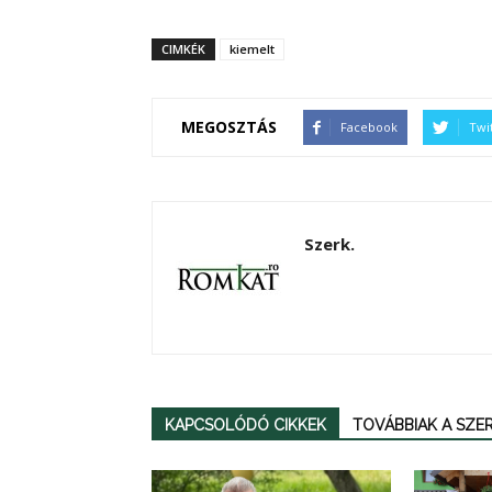
CIMKÉK
kiemelt
MEGOSZTÁS
Facebook
Twi
Szerk.
KAPCSOLÓDÓ CIKKEK
TOVÁBBIAK A SZ