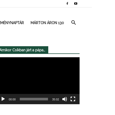
EMÉNYNAPTÁR
MÁRTON ÁRON 130
Amikor Csíkban járt a pápa…
deólejátszó
00:00
35:02