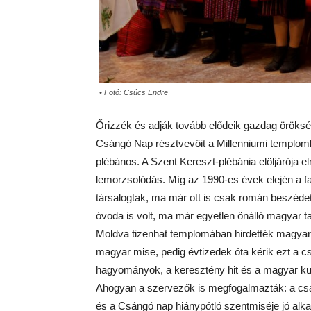
• Fotó: Csúcs Endre
Őrizzék és adják tovább elődeik gazdag örökség
Csángó Nap résztvevőit a Millenniumi templom
plébános. A Szent Kereszt-plébánia elöljárója
lemorzsolódás. Míg az 1990-es évek elején a fa
társalogtak,
ma
már ott is csak román beszédet
óvoda is volt,
ma
már egyetlen önálló magyar ta
Moldva tizenhat templomában hirdetté
k
magyar 
magyar mise, pedig évtizedek óta
k
érik ezt a
c
hagyományok, a keresztény hit és a magyar ku
Ahogyan a szervező
k
is megfogalmaztá
k
: a
cs
és a
Cs
ángó nap hiánypótló szentmiséje jó alka