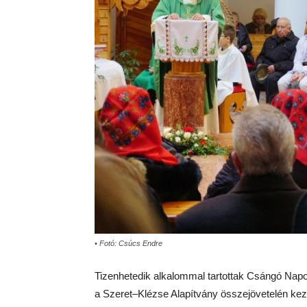
• Fotó: Csúcs Endre
Tizenhetedik alkalommal tartottak
Cs
ángó Nap
a Szeret–Klézse Alapítvány összejövetelén k