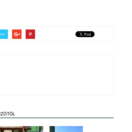
tter
ERZŐTŐL