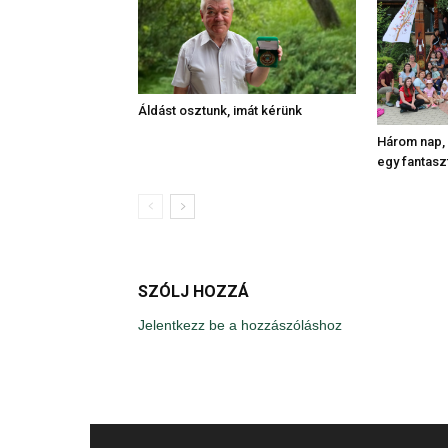
Áldást osztunk, imát kérünk
Három nap,
egy fantasz
SZÓLJ HOZZÁ
Jelentkezz be a hozzászóláshoz