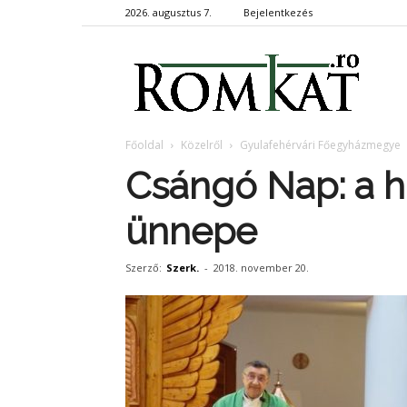
2026. augusztus 7.
Bejelentkezés
RomKa
Főoldal
Közelről
Gyulafehérvári Főegyházmegye
Csángó Nap: a hi
ünnepe
Szerző:
Szerk.
-
2018. november 20.