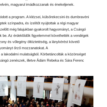
yelvén, magyarul imádkozzanak és énekeljenek.
ódott a program. A klézsei,
k
ülsőrekecsini és dumbravéni
tek színpadra, és ízelítőt nyújtottak a régi magyar
 ezelőtt még falujukban gyakorolt hagyományt, a
Cs
ángó
k
be. Az érdeklődő
k
figyelemmel
k
övethetté
k
a vendégek
ny és vőlegény öltöztetéséig, a lánykérést
k
övető
hagyományt őrző mozzanatokat. A
 a lakodalmi mulatságból.
K
örbetáncoltá
k
a
k
özönséget
s
ángó zenészek, illetve Ádám Rebeka és Sára Ferenc