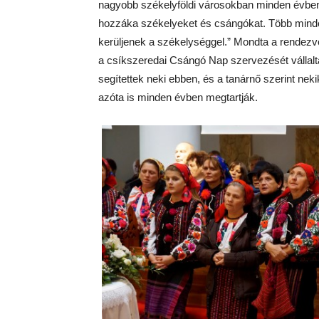
nagyobb székelyföldi városokban minden évb
hozzá
k
a székelyeket és
cs
ángókat. Több mind
kerüljenek a székelységgel.” Mondta a rendezvé
a
cs
íkszeredai
Cs
ángó Nap szervezését vállalt
segítettek neki ebben, és a tanárnő szerint neki
azóta is minden évben megtartjá
k
.