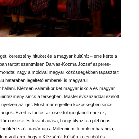
ét, keresztény hitüket és a magyar kultúrát – erre kérte a
ban tartott szentmisén Darvas-Kozma József esperes-
 elmondta: nagy a moldvai magyar közösségékben tapasztalt
lu határában legeltető emberek is magyarul
 hallani. Klézsén valamikor két magyar iskola és magyar
nintézmény sincs a térségben. Másfél évszázaddal ezelőtt
nyelven az igét. Most már egyetlen
k
özösségben sincs
s
ángó
k
. Ezért is fontos az őseiktől megtanult énekek,
ltúra őrzése és továbbadása, hangsúlyozta a plébános.
ángó
k
ért szólt
vas
árnap a Millenniumi templom harangja,
lom volt arra, hogy a Klézséről,
K
ülsőrekecsinből és