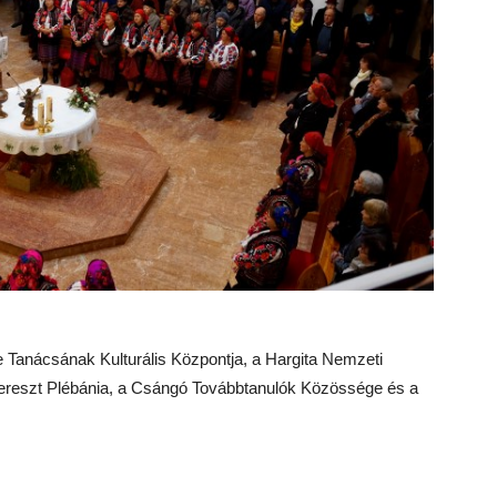
e Taná
cs
ának Kulturális
K
özpontja, a
Hargita Nemzeti
ereszt Plébánia, a
Cs
ángó Továbbtanuló
k
K
özössége és a