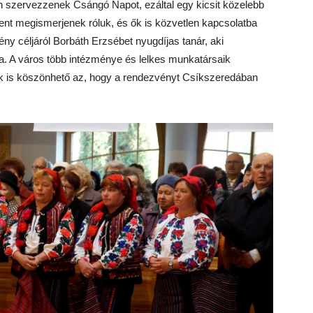
en szervezzenek
Cs
ángó Napot, ezáltal egy kicsit
k
özelebb
ent megismerjenek róluk, és ő
k
is
k
özvetlen kapcsolatba
ny céljáról Borbáth Erzsébet nyugdíjas tanár, aki
a. A város több intézménye és lelkes munkatársaik
k is
k
öszönhető az, hogy a rendezvényt
Cs
íkszeredában