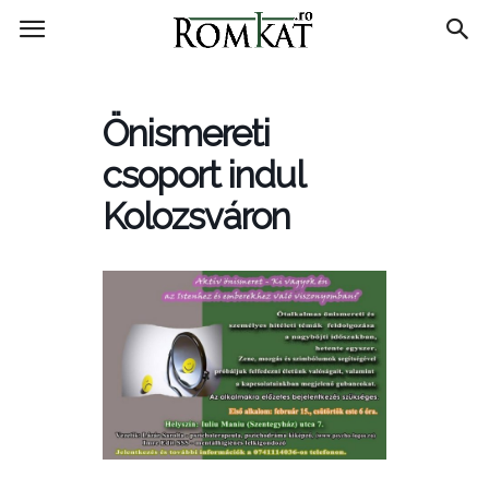
RomKat.ro
Önismereti
csoport indul
Kolozsváron