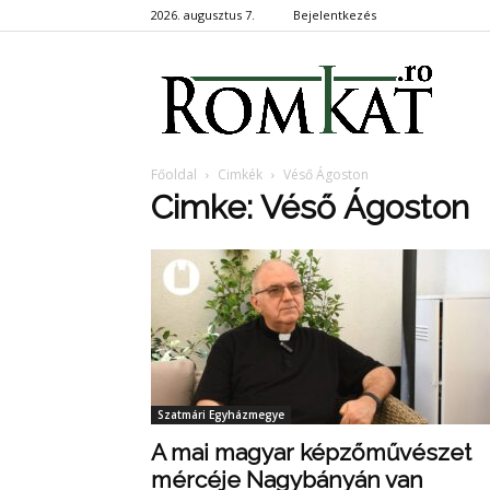
2026. augusztus 7.
Bejelentkezés
RomKa
Főoldal
Cimkék
Véső Ágoston
Cimke: Véső Ágoston
Szatmári Egyházmegye
A mai magyar képzőművészet
mércéje Nagybányán van