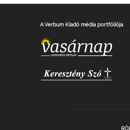
A Verbum Kiadó média portfóliója
RÓ