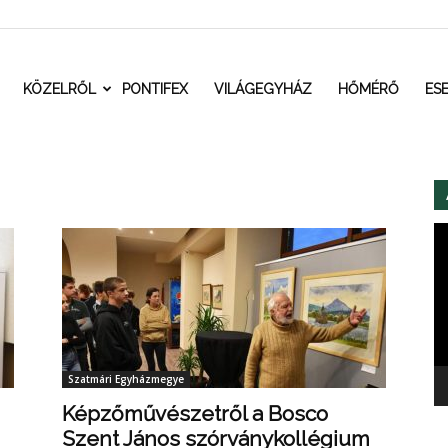
t.ro
KÖZELRŐL
PONTIFEX
VILÁGEGYHÁZ
HŐMÉRŐ
ES
Vi
Szatmári Egyházmegye
Képzőművészetről a Bosco
Szent János szórványkollégium