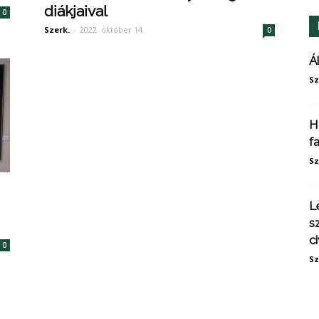
diákjaival
0
Szerk.
-
2022. október 14.
0
Á
Sz
H
f
Sz
L
s
ci
0
Sz