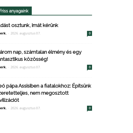
Friss anyagaink
ldást osztunk, imát kérünk
erk.
-
2026. augusztus 07.
0
árom nap, számtalan élmény és egy
antasztikus közösség!
erk.
-
2026. augusztus 07.
0
eó pápa Assisiben a fiatalokhoz: Építsünk
zeretetteljes, nem megosztott
vilizációt
erk.
-
2026. augusztus 07.
0