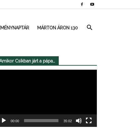
EMÉNYNAPTÁR
MÁRTON ÁRON 130
Amikor Csíkban járt a pápa…
deólejátszó
00:00
35:02