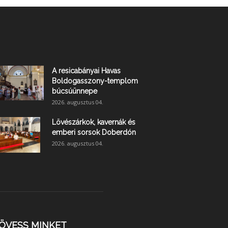
A resicabányai Havas
Boldogasszony-templom
búcsúünnepe
2026. augusztus 04.
Lövészárkok, kavernák és
emberi sorsok Doberdón
2026. augusztus 04.
ÖVESS MINKET