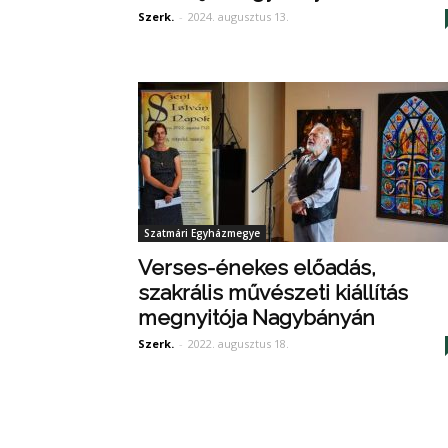
Szerk.
-
2024. augusztus 13.
Szatmári Egyházmegye
Verses-énekes előadás,
szakrális művészeti kiállítás
megnyitója Nagybányán
Szerk.
-
2022. augusztus 18.