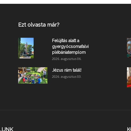
Ezt olvasta már?
Felújítás alatt a
gyergyócsomafalvi
plébániatemplom
2026. augusztus 06.
Jézus rám talál!
2026. augusztus 03.
LUNK
K