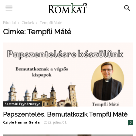
RomKat.ro
Főoldal
Cimkék
Tempfli Máté
Cimke: Tempfli Máté
Szatmári Egyházmegye
Papszentelés. Bemutatkozik Tempfli Máté
Cziple Hanna-Gerda
-
2022. július 01.
0