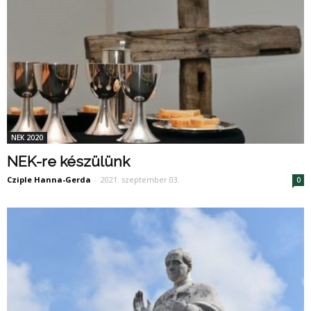
NEK 2020
NEK-re készülünk
Cziple Hanna-Gerda
-
2021. szeptember 03.
0