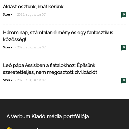
Áldást osztunk, imát kérünk
Szerk.
-
2026. augusztus 07.
0
Három nap, számtalan élmény és egy fantasztikus
közösség!
Szerk.
-
2026. augusztus 07.
0
Leó pápa Assisiben a fiatalokhoz: Építsünk
szeretetteljes, nem megosztott civilizációt
Szerk.
-
2026. augusztus 07.
0
A Verbum Kiadó média portfóliója