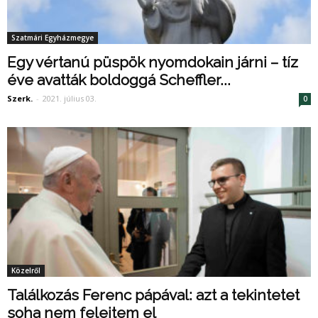
Szatmári Egyházmegye
Egy vértanú püspök nyomdokain járni – tíz
éve avatták boldoggá Scheffler...
Szerk.
-
2021. július 03.
0
Közelről
Találkozás Ferenc pápával: azt a tekintetet
soha nem felejtem el