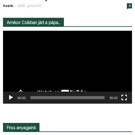
Szerk.
-
2020. június 02.
0
Amikor Csíkban járt a pápa…
Videólejátszó
00:00
35:02
Friss anyagaink