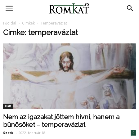
RomKat.ro
Főoldal
Cimkék
Temperavázlat
Cimke: temperavázlat
Kult
Nem az igazakat jöttem hívni, hanem a
bűnösöket – temperavázlat
Szerk.
-
2022. február 18.
0