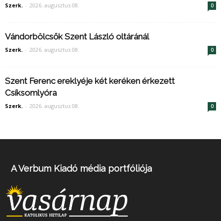
Szerk.
-
2026. augusztus 08.
0
Vándorbölcsők Szent László oltáránál
Szerk.
-
2026. augusztus 08.
0
Szent Ferenc ereklyéje két keréken érkezett
Csíksomlyóra
Szerk.
-
2026. augusztus 08.
0
A Verbum Kiadó média portfóliója