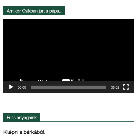
Amikor Csíkban járt a pápa…
Videólejátszó
00:00
35:02
Friss anyagaink
Kilépni a bárkából