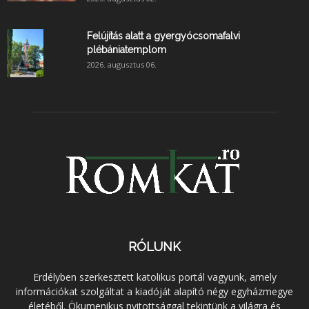
Felújítás alatt a gyergyócsomafalvi
plébániatemplom
2026. augusztus 06.
RÓLUNK
Erdélyben szerkesztett katolikus portál vagyunk, amely
információkat szolgáltat a kiadóját alapító négy egyházmegye
életéből. Ökumenikus nyitottsággal tekintünk a világra és