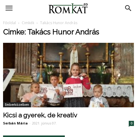
RomKat.ro
Főoldal
Cimkék
Takács Hunor András
Cimke: Takács Hunor András
Emberközelben
Kicsi a gyerek, de kreatív
Serbán Mária
-
2021. június 07.
0