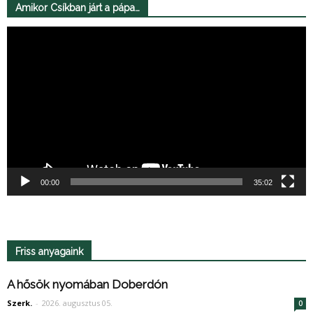
Amikor Csíkban járt a pápa…
Videólejátszó
00:00
35:02
Friss anyagaink
A hősök nyomában Doberdón
Szerk.
-
2026. augusztus 05.
0