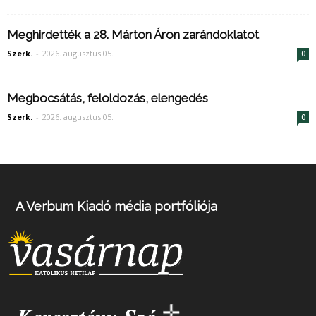
Meghirdették a 28. Márton Áron zarándoklatot
Szerk.
-
2026. augusztus 05.
0
Megbocsátás, feloldozás, elengedés
Szerk.
-
2026. augusztus 05.
0
A Verbum Kiadó média portfóliója