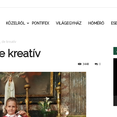
t.ro
KÖZELRŐL
PONTIFEX
VILÁGEGYHÁZ
HŐMÉRŐ
ES
, de kreatív
e kreatív
Vi
3448
0