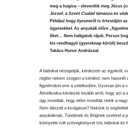
meg a hugica – elevenítik meg Jézus (cs
József, a Szent Család támasza és véd
Például hogy ilyesmiről is értesüljön az
ügyesekkel. Az anyukák előre „figyelme
őket… Nem hallgatok rájuk. Persze hogy
kis rendhagyó (gyereknap körüli) beszé
Takács Hunor Andrással.
A bábokat nézegetjük, kérdezem az egyikről, va
rögtön nekem szegezi a kérdést: nem hasonlít a 
figyelmüket erre a vetélkedőre. Gyorsan jön a 
Álmélkodva kérdezek tovább arról, hogy azt a so
úgy mondták, hogy előre mondták nekik a nag
Nem látszott a kivágáson? Nekünk is segítettek
anyukáknak, Tündének és Briginek ezekkel a 
könnyebb volt szövegkönyvet írni, bábokat és há