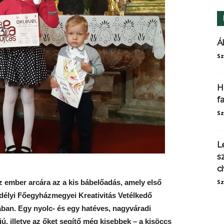
Á
Sz
H
f
Sz
L
s
ci
 ember arcára az a kis bábelőadás, amely első
Sz
Erdélyi Főegyházmegyei Kreativitás Vetélkedő
ban. Egy nyolc- és egy hatéves, nagyváradi
iú, illetve az őket segítő még kisebbek – a kisöccs