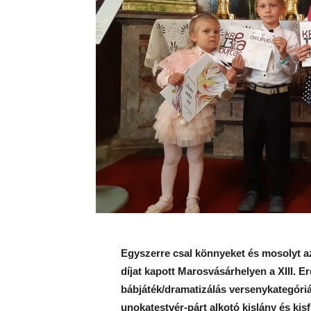
Egyszerre csal könnyeket és mosolyt az
díjat kapott Marosvásárhelyen a XIII. 
bábjáték/dramatizálás versenykategóriá
unokatestvér-párt alkotó kislány és kisf