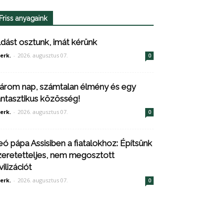
Friss anyagaink
ldást osztunk, imát kérünk
erk.
-
2026. augusztus 07.
0
árom nap, számtalan élmény és egy
antasztikus közösség!
erk.
-
2026. augusztus 07.
0
eó pápa Assisiben a fiatalokhoz: Építsünk
zeretetteljes, nem megosztott
vilizációt
erk.
-
2026. augusztus 07.
0