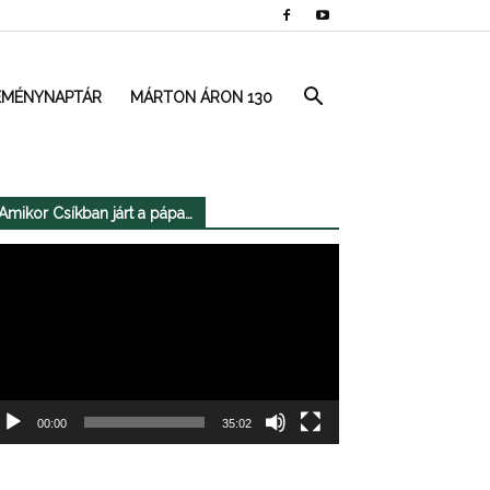
EMÉNYNAPTÁR
MÁRTON ÁRON 130
Amikor Csíkban járt a pápa…
deólejátszó
00:00
35:02