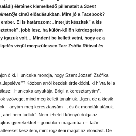
aládi) életének kiemelkedő pillanatait a
Szent
elmezője
című előadásukban. Mire jó a Facebook?
 ember. El is határozom: „interjút készítek” a kis
ztetnek”, jobb lesz, ha külön-külön kérdezgetem
 igazuk volt… Mindent be kellett vetni, hogy ez a
lgetés végül megszülessen Tarr Zsófia Ritával és
jon ő ki. Hunicska mondja, hogy Szent József. Zsófika
„lepelével”? Közben arról kezdek érdeklődni, ki hívta fel a
válasz: „Hunicska anyukája, Brigi, a keresztanyám”.
k szöveget mind meg kellett tanulniuk. „Igen, de a kicsik
yok – anyám meg keresztanyám –, és ők mondták utánuk.
, ahol nem tudtuk”. Nem lehetett könnyű dolga az
pajkos gyerekekkel – gondolom magamban –, talán
ttereket készíteni, mint rögzíteni magát az előadást. De