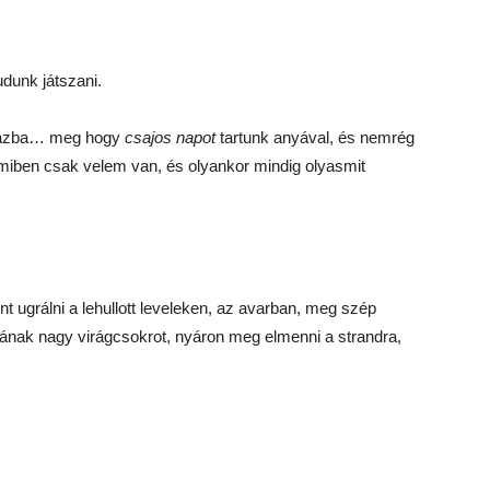
udunk játszani.
nházba… meg hogy
csajos napot
tartunk anyával, és nemrég
amiben csak velem van, és olyankor mindig olyasmit
t ugrálni a lehullott leveleken, az avarban, meg szép
yának nagy virágcsokrot, nyáron meg elmenni a strandra,