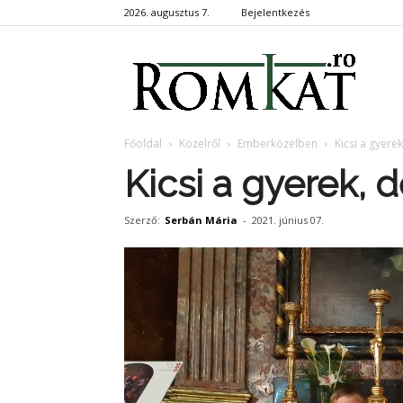
2026. augusztus 7.
Bejelentkezés
RomKa
Főoldal
Közelről
Emberközelben
Kicsi a gyerek
Kicsi a gyerek, d
Szerző:
Serbán Mária
-
2021. június 07.