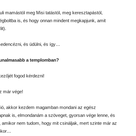
 Juli mamástól meg Misi tatástól, meg keresztapástól,
égboltba is, és hogy onnan mindent megkapjunk, amit
t).
medencézni, és üdülni, és így…
egunalmasabb a templomban?
kezőjét fogod kérdezni!
sz már vége!
áció, akkor kezdem magamban mondani az egész
pnak is, elmondanám a szöveget, gyorsan vége lenne, és
amikor nem tudom, hogy mit csináljak, mert szinte már az
ankor…