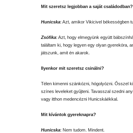
Mit szeretsz legjobban a saját családodban?
Hunicska
: Azt, amikor Vikicivel békességben t
Zsófika
: Azt, hogy elmegyünk együtt bábszí
találtam ki, hogy legyen egy olyan gyerekóra, 
játszunk, amit én akarok.
Ilyenkor mit szeretsz csinálni?
Télen kimenni szánkózni, hógolyózni. Ősszel kin
színes leveleket gyűjteni. Tavasszal szedni an
vagy itthon medencézni Hunicskáékkal.
Mit kívántok gyereknapra?
Hunicska
: Nem tudom. Mindent.