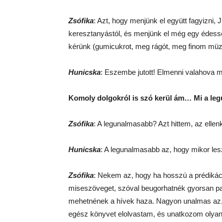
Zsófika
: Azt, hogy menjünk el együtt fagyizni,
keresztanyástól, és menjünk el még egy édess
kérünk (gumicukrot, meg rágót, meg finom müzli
Hunicska
: Eszembe jutott! Elmenni valahova 
Komoly dolgokról is szó kerül ám… Mi a l
Zsófika
: A legunalmasabb? Azt hittem, az ellen
Hunicska
: A legunalmasabb az, hogy mikor le
Zsófika
: Nekem az, hogy ha hosszú a prédik
miseszöveget, szóval beugorhatnék gyorsan pa
mehetnének a hívek haza. Nagyon unalmas az, 
egész könyvet elolvastam, és unatkozom oly