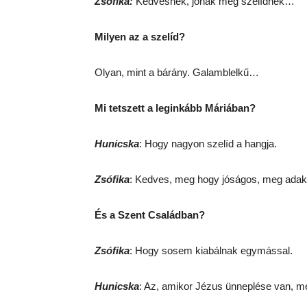
Zsófika:
Kedvesnek, jónak meg szelídnek…
Milyen az a szelíd?
Olyan, mint a bárány. Galamblelkű…
Mi tetszett a leginkább Máriában?
Hunicska
: Hogy nagyon szelíd a hangja.
Zsófika
: Kedves, meg hogy jóságos, meg adak
És a Szent Családban?
Zsófika
: Hogy sosem kiabálnak egymással.
Hunicska
: Az, amikor Jézus ünneplése van, me