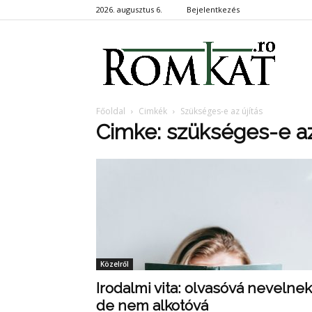
2026. augusztus 6.
Bejelentkezés
RomKa
Főoldal
Cimkék
Szükséges-e az újítás
Cimke: szükséges-e az
Közelről
Irodalmi vita: olvasóvá nevelnek
de nem alkotóvá