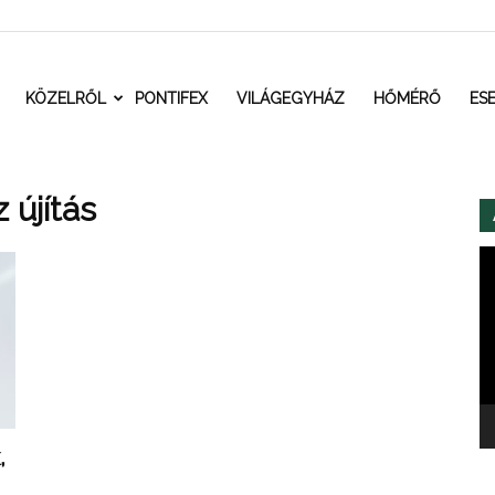
t.ro
KÖZELRŐL
PONTIFEX
VILÁGEGYHÁZ
HŐMÉRŐ
ES
 újítás
Vi
,