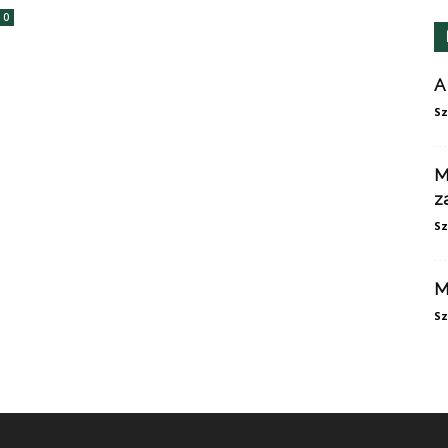
0
A
Sz
M
z
Sz
M
Sz