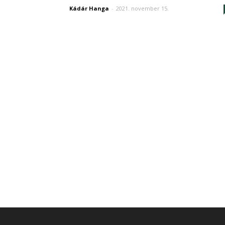
Kádár Hanga
-
2021. november 15.