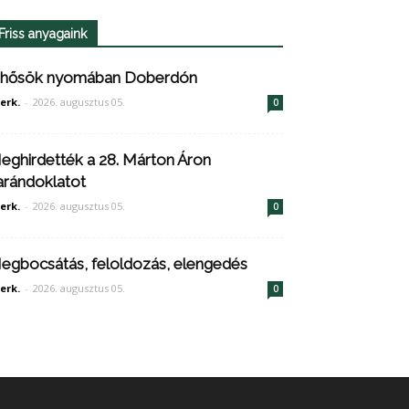
Friss anyagaink
 hősök nyomában Doberdón
erk.
-
2026. augusztus 05.
0
eghirdették a 28. Márton Áron
arándoklatot
erk.
-
2026. augusztus 05.
0
egbocsátás, feloldozás, elengedés
erk.
-
2026. augusztus 05.
0