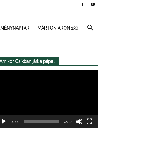
EMÉNYNAPTÁR
MÁRTON ÁRON 130
Amikor Csíkban járt a pápa…
deólejátszó
00:00
35:02