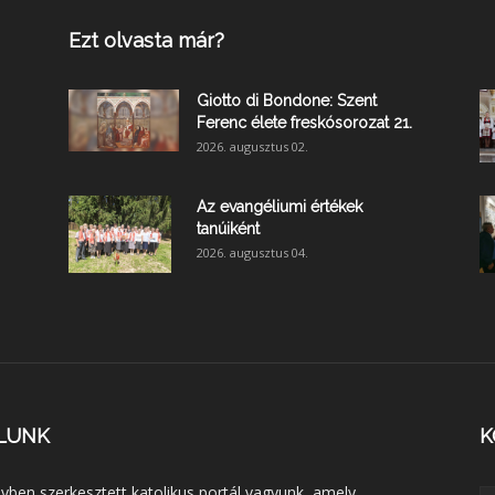
Ezt olvasta már?
Giotto di Bondone: Szent
Ferenc élete freskósorozat 21.
2026. augusztus 02.
Az evangéliumi értékek
tanúiként
2026. augusztus 04.
LUNK
K
lyben szerkesztett katolikus portál vagyunk, amely