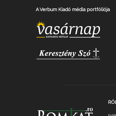
A Verbum Kiadó média portfóliója
RÓ
Erdé