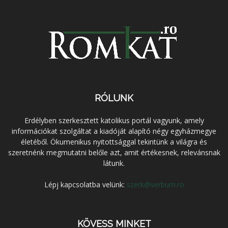
RÓLUNK
Erdélyben szerkesztett katolikus portál vagyunk, amely
információkat szolgáltat a kiadóját alapító négy egyházmegye
életéből. Ökumenikus nyitottsággal tekintünk a világra és
szeretnénk megmutatni belőle azt, amit értékesnek, relevánsnak
látunk.
Lépj kapcsolatba velünk:
szerk@verbum.ro
KÖVESS MINKET