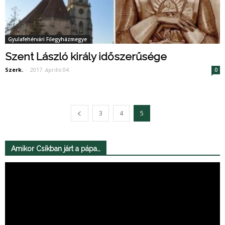
Gyulafehérvári Főegyházmegye
Szent László király időszerűsége
Szerk.
-
2017. április 04.
0
3
4
5
Amikor Csíkban járt a pápa…
Videólejátszó