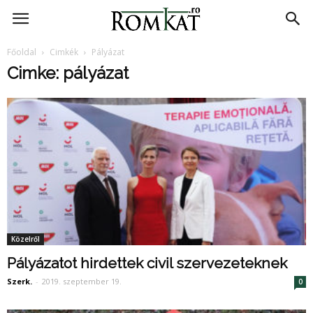
RomKat.ro
Főoldal
Cimkék
Pályázat
Cimke: pályázat
Közelről
Pályázatot hirdettek civil szervezeteknek
Szerk.
-
2019. szeptember 19.
0