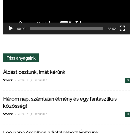
00:00
35:02
Friss anyagaink
Áldást osztunk, imát kérünk
Szerk.
-
2026. augusztus 07.
0
Három nap, számtalan élmény és egy fantasztikus
közösség!
Szerk.
-
2026. augusztus 07.
0
Leó pápa Assisiben a fiatalokhoz: Építsünk