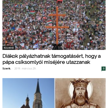
Közelről
Diákok pályázhatnak támogatásért, hogy a
pápa csíksomlyói miséjére utazzanak
Szerk.
-
2019. március 29.
0