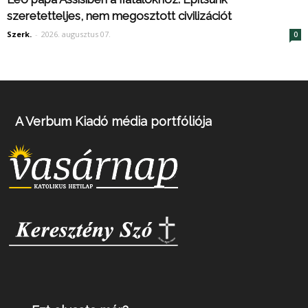
szeretetteljes, nem megosztott civilizációt
Szerk.
-
2026. augusztus 07.
0
A Verbum Kiadó média portfóliója