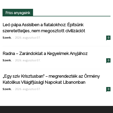
Friss anyagaink
Leó pápa Assisiben a fiatalokhoz: Építsünk
szeretetteljes, nem megosztott civilizációt
Szerk.
-
2026. augusztus 07.
0
Radna – Zarándoklat a Kegyelmek Anyjához
Szerk.
-
2026. augusztus 07.
0
„Egy szív Krisztusban” – megrendezték az Örmény
Katolikus Világifjúsági Napokat Libanonban
Szerk.
-
2026. augusztus 07.
0