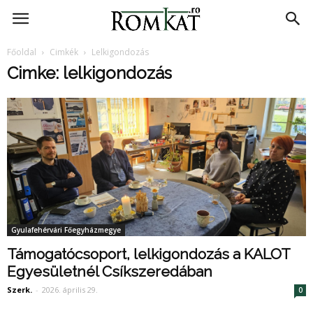
RomKat.ro
Főoldal
Cimkék
Lelkigondozás
Cimke: lelkigondozás
Gyulafehérvári Főegyházmegye
Támogatócsoport, lelkigondozás a KALOT
Egyesületnél Csíkszeredában
Szerk.
-
2026. április 29.
0