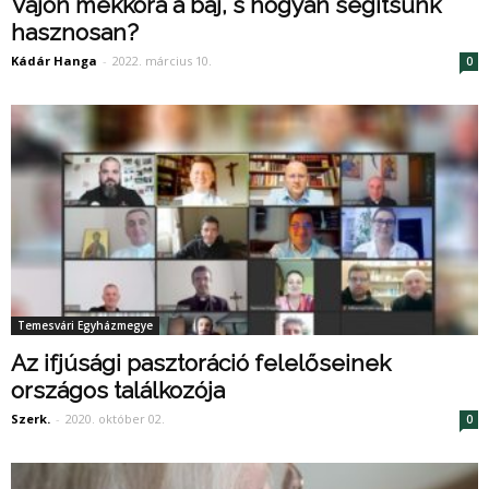
Vajon mekkora a baj, s hogyan segítsünk
hasznosan?
Kádár Hanga
-
2022. március 10.
0
Temesvári Egyházmegye
Az ifjúsági pasztoráció felelőseinek
országos találkozója
Szerk.
-
2020. október 02.
0