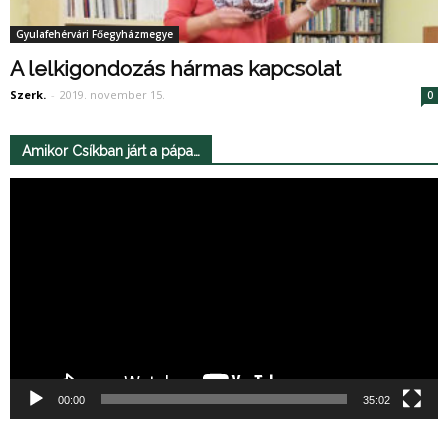
Gyulafehérvári Főegyházmegye
A lelkigondozás hármas kapcsolat
Szerk.
-
2019. november 15.
0
Amikor Csíkban járt a pápa…
Videólejátszó
00:00
35:02