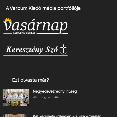
A Verbum Kiadó média portfóliója
Ezt olvasta már?
Negyedévezrednyi hűség
2026. augusztus 04.
Két kegyhely szívében – a Szépszeretet