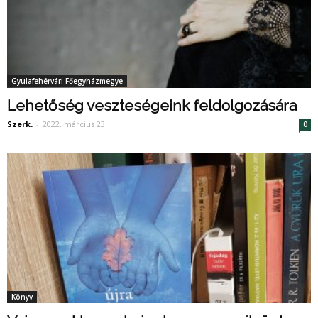
Gyulafehérvári Főegyházmegye
Lehetőség veszteségeink feldolgozására
Szerk.
-
2022. március 23.
0
Könyv