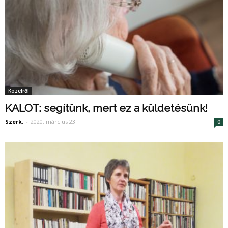
Közelről
KALOT: segítünk, mert ez a küldetésünk!
Szerk.
-
2020. március 23.
0