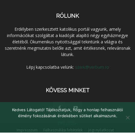
RÓLUNK
Erdélyben szerkesztett katolikus portál vagyunk, amely
információkat szolgáltat a kiadóját alapító négy egyházmegye
életéből. Ökumenikus nyitottsággal tekintünk a világra és
szeretnénk megmutatni belőle azt, amit értékesnek, relevánsnak
látunk.
Lépj kapcsolatba velünk:
szerk@verbum.ro
KÖVESS MINKET
Kedves Látogató! Tájékoztatjuk, hogy a honlap felhasználói
élmény fokozásának érdekében sütiket alkalmazunk.
Elfogadom
Impresszum
Felhasználási feltételek
Jogi nyilatkozat