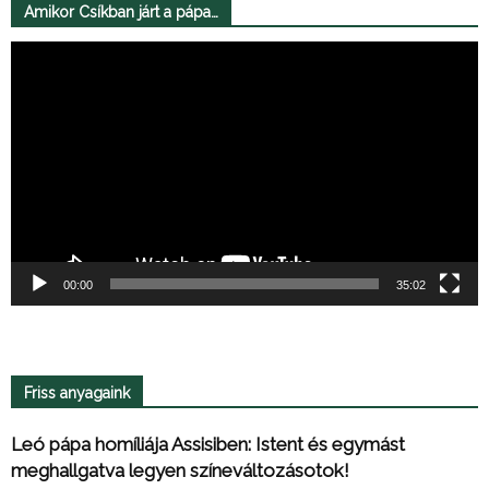
Amikor Csíkban járt a pápa…
Videólejátszó
00:00
35:02
Friss anyagaink
Leó pápa homíliája Assisiben: Istent és egymást
meghallgatva legyen színeváltozásotok!