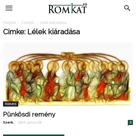
RomKat.ro
Főoldal
Cimkék
Lélek kiáradása
Cimke: Lélek kiáradása
Hőmérő
Pünkösdi remény
Szerk.
-
2025. június 08.
0