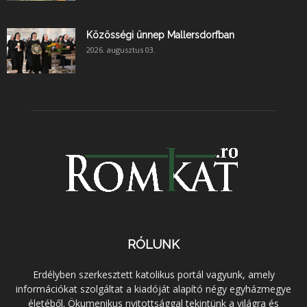
Közösségi ünnep Mallersdorfban
2026. augusztus 03.
RÓLUNK
Erdélyben szerkesztett katolikus portál vagyunk, amely
információkat szolgáltat a kiadóját alapító négy egyházmegye
életéből. Ökumenikus nyitottsággal tekintünk a világra és