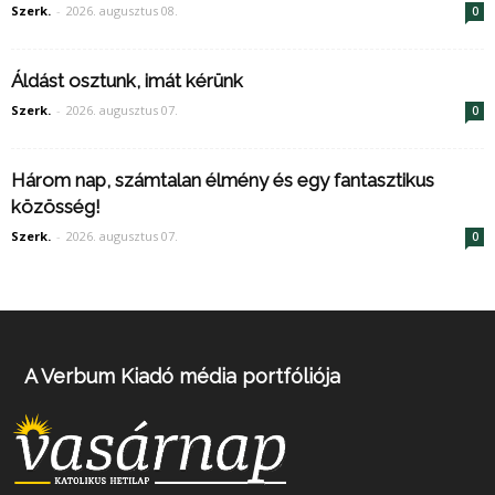
Szerk.
-
2026. augusztus 08.
0
Áldást osztunk, imát kérünk
Szerk.
-
2026. augusztus 07.
0
Három nap, számtalan élmény és egy fantasztikus
közösség!
Szerk.
-
2026. augusztus 07.
0
A Verbum Kiadó média portfóliója