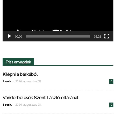
00:00
35:02
Friss anyagaink
Kilépni a bárkából
Szerk.
-
2026. augusztus 08.
0
Vándorbölcsők Szent László oltáránál
Szerk.
-
2026. augusztus 08.
0