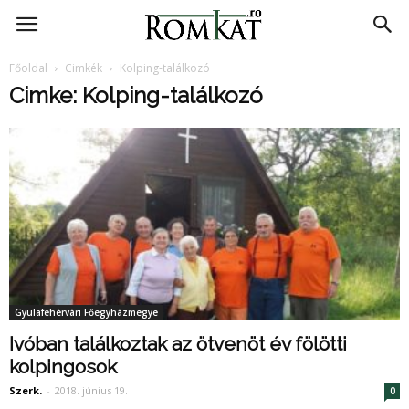
RomKat.ro
Főoldal
Cimkék
Kolping-találkozó
Cimke: Kolping-találkozó
Gyulafehérvári Főegyházmegye
Ivóban találkoztak az ötvenöt év fölötti
kolpingosok
Szerk.
-
2018. június 19.
0