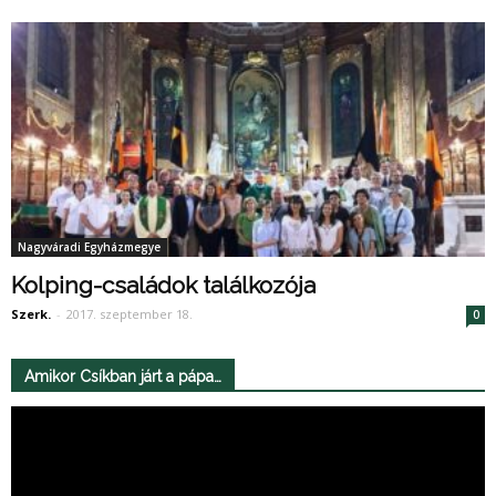
Nagyváradi Egyházmegye
Kolping-családok találkozója
Szerk.
-
2017. szeptember 18.
0
Amikor Csíkban járt a pápa…
Videólejátszó