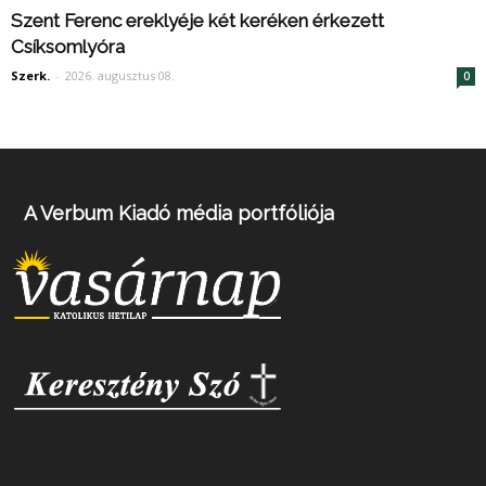
Szent Ferenc ereklyéje két keréken érkezett
Csíksomlyóra
Szerk.
-
2026. augusztus 08.
0
A Verbum Kiadó média portfóliója