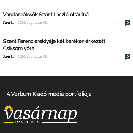
Vándorbölcsők Szent László oltáránál
Szerk.
-
2026. augusztus 08.
0
Szent Ferenc ereklyéje két keréken érkezett
Csíksomlyóra
Szerk.
-
2026. augusztus 08.
0
A Verbum Kiadó média portfóliója