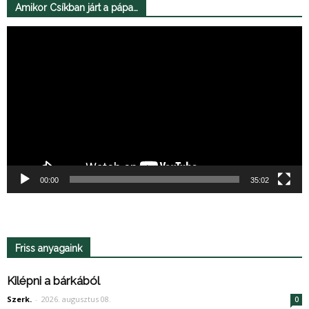
Amikor Csíkban járt a pápa…
Videólejátszó
00:00
35:02
Friss anyagaink
Kilépni a bárkából
Szerk.
-
2026. augusztus 08.
0