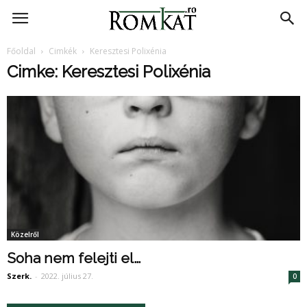
RomKat.ro
Főoldal
Cimkék
Keresztesi Polixénia
Cimke: Keresztesi Polixénia
Közelről
Soha nem felejti el…
Szerk.
-
2022. július 27.
0