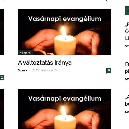
„
Ö
L
Sz
Közelről
A változtatás iránya
F
Szerk.
-
2019. március 24.
0
p
2
Sz
„
b
Sz