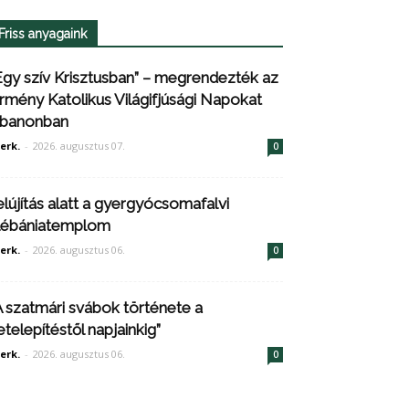
Friss anyagaink
Egy szív Krisztusban” – megrendezték az
rmény Katolikus Világifjúsági Napokat
ibanonban
erk.
-
2026. augusztus 07.
0
elújítás alatt a gyergyócsomafalvi
lébániatemplom
erk.
-
2026. augusztus 06.
0
A szatmári svábok története a
etelepítéstől napjainkig”
erk.
-
2026. augusztus 06.
0