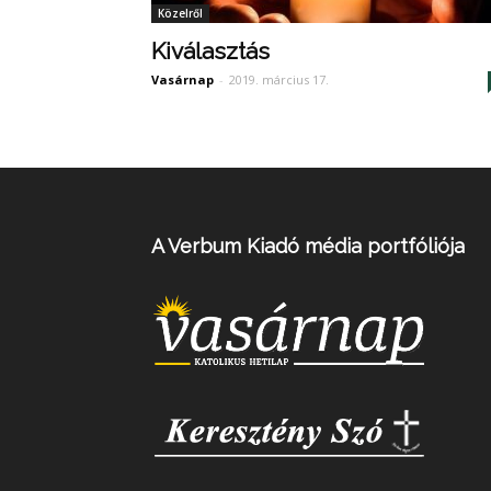
Közelről
Kiválasztás
Vasárnap
-
2019. március 17.
A Verbum Kiadó média portfóliója