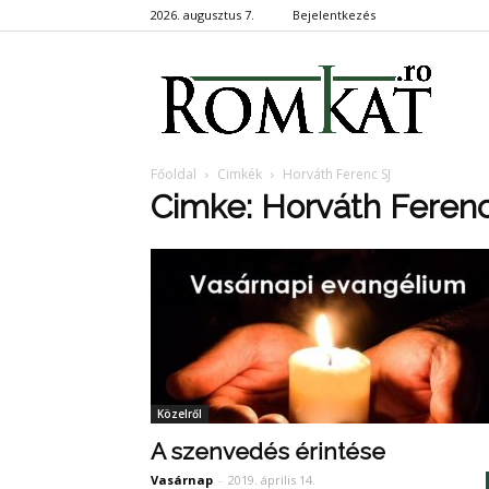
2026. augusztus 7.
Bejelentkezés
RomKa
Főoldal
Cimkék
Horváth Ferenc SJ
Cimke: Horváth Feren
Közelről
A szenvedés érintése
Vasárnap
-
2019. április 14.