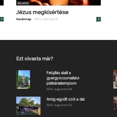
Közelről
Jézus megkísértése
Vasárnap
-
2019. március 10.
0
0
Ezt olvasta már?
Felújítás alatt a
gyergyócsomafalvi
plébániatemplom
2026. augusztus 06.
Amíg együtt szól a dal
2026. augusztus 02.