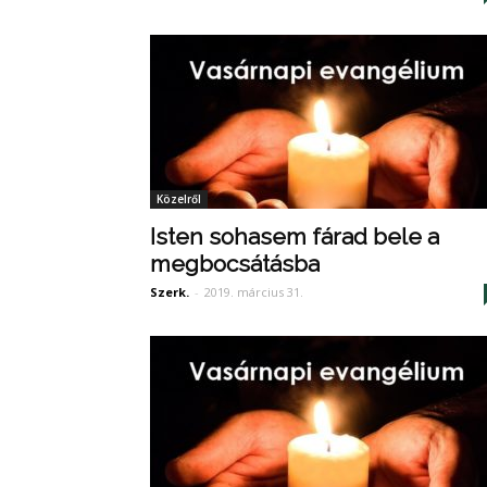
Közelről
Isten sohasem fárad bele a
megbocsátásba
Szerk.
-
2019. március 31.