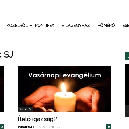
t.ro
KÖZELRŐL
PONTIFEX
VILÁGEGYHÁZ
HŐMÉRŐ
ES
c SJ
Vi
Közelről
Ítélő igazság?
Vasárnap
-
2019. április 07.
0
0