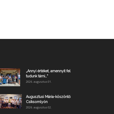
„Annyi értéket, amennyit fel
tudunk tárni…”
2026. augusztus 01.
Augusztusi Mária-köszöntő
Csíksomlyón
2026. augusztus 02.