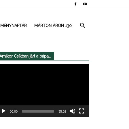
EMÉNYNAPTÁR
MÁRTON ÁRON 130
Amikor Csíkban járt a pápa…
deólejátszó
00:00
35:02