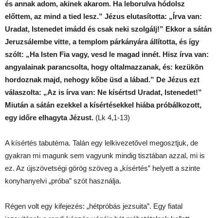
és annak adom, akinek akarom. Ha leborulva hódolsz
előttem, az mind a tied lesz.” Jézus elutasította: „Írva van:
Uradat, Istenedet imádd és csak neki szolgálj!” Ekkor a sátán
Jeruzsálembe vitte, a templom párkányára állította, és így
szólt: „Ha Isten Fia vagy, vesd le magad innét. Hisz írva van:
angyalainak parancsolta, hogy oltalmazzanak, és: kezükön
hordoznak majd, nehogy kőbe üsd a lábad.” De Jézus ezt
válaszolta: „Az is írva van: Ne kísértsd Uradat, Istenedet!”
Miután a sátán ezekkel a kísértésekkel hiába próbálkozott,
egy időre elhagyta Jézust.
(Lk 4,1-13)
A kísértés tabutéma. Talán egy lelkivezetővel megosztjuk, de
gyakran mi magunk sem vagyunk mindig tisztában azzal, mi is
ez. Az újszövetségi görög szöveg a „kísértés” helyett a szinte
konyhanyelvi „próba” szót használja.
Régen volt egy kifejezés: „hétpróbás jezsuita”. Egy fiatal