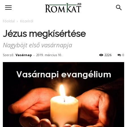
RomKat.ro
Főoldal
Közelről
Jézus megkísértése
Nagyböjt első vasárnapja
Szerző:
Vasárnap
-
2019. március 10.
2226
0