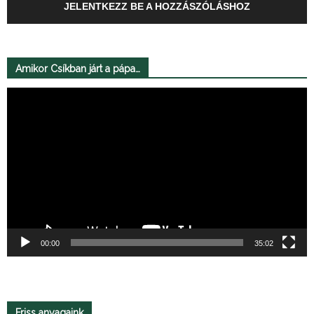
JELENTKEZZ BE A HOZZÁSZÓLÁSHOZ
Amikor Csíkban járt a pápa…
Videólejátszó
00:00
35:02
Friss anyagaink