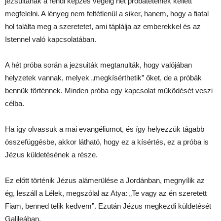
jezsuitának a rendi képzés végéig hét próbatételnek kellett
megfelelni. A lényeg nem feltétlenül a siker, hanem, hogy a fiatal
hol találta meg a szeretetet, ami táplálja az emberekkel és az
Istennel való kapcsolatában.
A hét próba során a jezsuiták megtanulták, hogy valójában
helyzetek vannak, melyek „megkísérthetik” őket, de a próbák
bennük történnek. Minden próba egy kapcsolat működését veszi
célba.
Ha így olvassuk a mai evangéliumot, és így helyezzük tágabb
összefüggésbe, akkor látható, hogy ez a kísértés, ez a próba is
Jézus küldetésének a része.
Ez előtt történik Jézus alámerülése a Jordánban, megnyílik az
ég, leszáll a Lélek, megszólal az Atya: „Te vagy az én szeretett
Fiam, benned telik kedvem”. Ezután Jézus megkezdi küldetését
Galileában.