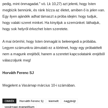
pedig, mint önmagadat.” vö. Lk 10,27) azt jelenti, hogy Isten
megbízik bennünk, és ránk bízza az életet, amiben ő is jelen van.
Egy ilyen ajándék adhat támaszt a próba idején: hogy tudjuk,
hogy valaki szeret minket. Ha kinyitjuk a szemünket: láthatjuk,
hogy sok helyről érkezhet Isten szeretete.
A mai örömhír, hogy Isten önmagát is beleengedi a próbába.
Legyen számunkra útmutató ez a történet, hogy egy próbatételt
nem a magunk erejéből, hanem a szeretet kapcsolataink erejéből
válaszoljunk meg!
Horváth Ferenc SJ
Megjelent a
Vasárnap
március 10-i számában.
CIMKÉK
Horváth Ferenc SJ
kiemelt
nagyböjt
vasárnapi evangélium