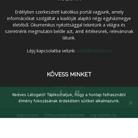
Erdélyben szerkesztett katolikus portál vagyunk, amely
információkat szolgáltat a kiadóját alapító négy egyházmegye
életéből. Ökumenikus nyitottsággal tekintünk a világra és
szeretnénk megmutatni belőle azt, amit értékesnek, relevánsnak
látunk.
Lépj kapcsolatba velünk:
szerk@verbum.ro
KÖVESS MINKET
Kedves Látogató! Tájékoztatjuk, hogy a honlap felhasználói
élmény fokozásának érdekében sütiket alkalmazunk.
Elfogadom
Impresszum
Felhasználási feltételek
Jogi nyilatkozat
Adatvédelem
Médiaajánlat
Kapcsolat
© Verbum Keresztény Kulturális Egyesület