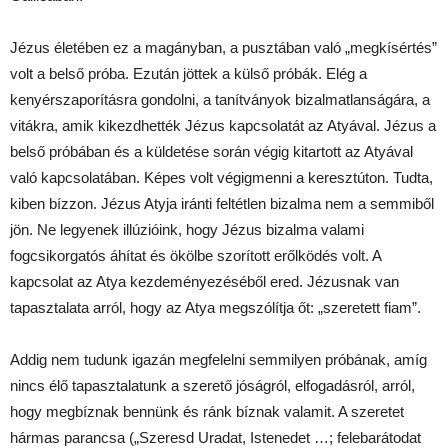
Jézus életében ez a magányban, a pusztában való „megkísértés”
volt a belső próba. Ezután jöttek a külső próbák. Elég a
kenyérszaporításra gondolni, a tanítványok bizalmatlanságára, a
vitákra, amik kikezdhették Jézus kapcsolatát az Atyával. Jézus a
belső próbában és a küldetése során végig kitartott az Atyával
való kapcsolatában. Képes volt végigmenni a keresztúton. Tudta,
kiben bízzon. Jézus Atyja iránti feltétlen bizalma nem a semmiből
jön. Ne legyenek illúzióink, hogy Jézus bizalma valami
fogcsikorgatós áhítat és ökölbe szorított erőlködés volt. A
kapcsolat az Atya kezdeményezéséből ered. Jézusnak van
tapasztalata arról, hogy az Atya megszólítja őt: „szeretett fiam”.
Addig nem tudunk igazán megfelelni semmilyen próbának, amíg
nincs élő tapasztalatunk a szerető jóságról, elfogadásról, arról,
hogy megbíznak bennünk és ránk bíznak valamit. A szeretet
hármas parancsa („Szeresd Uradat, Istenedet …; felebarátodat