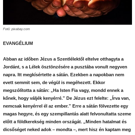
Fotó: pixabay.com
EVANGÉLIUM
Abban az időben Jézus a Szentlélektől eltelve otthagyta a
Jordánt, s a Lélek ösztönzésére a pusztába vonult negyven
napra. Itt megkísértette a sátán. Ezekben a napokban nem
evett semmit sem, de végül is megéhezett. Ekkor
megszólította a sátán: „Ha Isten Fia vagy, mondd ennek a
kőnek, hogy váljék kenyérré.” De Jézus ezt felelte: „Írva van,
nemcsak kenyérrel él az ember.” Erre a sátán fölvezette egy
magas hegyre, és egy szempillantás alatt felvonultatta szeme
előtt a földkerekség minden országát. „Minden hatalmat és
dicsőséget neked adok – mondta –, mert hisz én kaptam meg