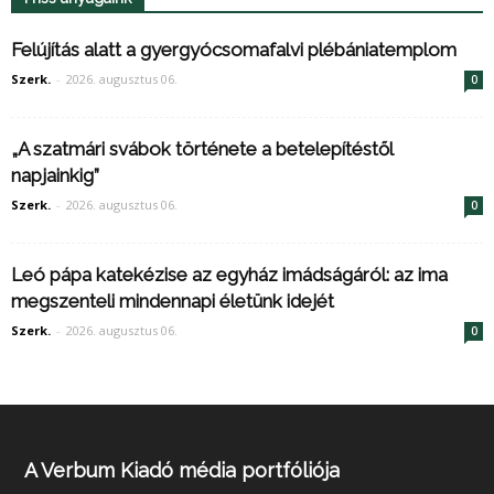
Felújítás alatt a gyergyócsomafalvi plébániatemplom
Szerk.
-
2026. augusztus 06.
0
„A szatmári svábok története a betelepítéstől
napjainkig”
Szerk.
-
2026. augusztus 06.
0
Leó pápa katekézise az egyház imádságáról: az ima
megszenteli mindennapi életünk idejét
Szerk.
-
2026. augusztus 06.
0
A Verbum Kiadó média portfóliója