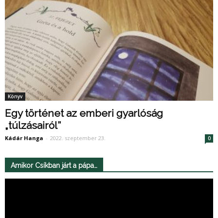
Könyv
Egy történet az emberi gyarlóság
„túlzásairól”
Kádár Hanga
-
2022. szeptember 23.
0
Amikor Csíkban járt a pápa…
Videólejátszó