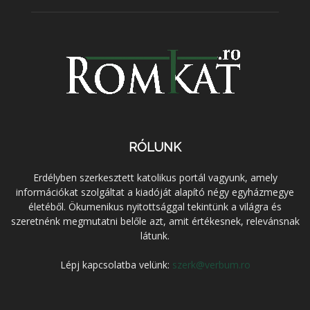
RÓLUNK
Erdélyben szerkesztett katolikus portál vagyunk, amely
információkat szolgáltat a kiadóját alapító négy egyházmegye
életéből. Ökumenikus nyitottsággal tekintünk a világra és
szeretnénk megmutatni belőle azt, amit értékesnek, relevánsnak
látunk.
Lépj kapcsolatba velünk:
szerk@verbum.ro