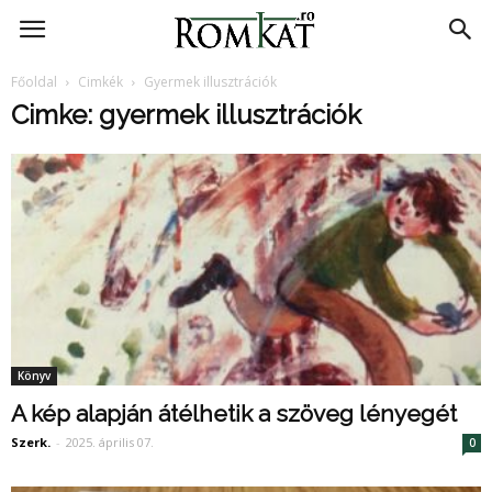
RomKat.ro
Főoldal
Cimkék
Gyermek illusztrációk
Cimke: gyermek illusztrációk
Könyv
A kép alapján átélhetik a szöveg lényegét
Szerk.
-
2025. április 07.
0