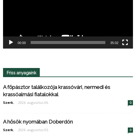
00:00
35:02
Friss anyagaink
A főpásztor találkozója krassóvári, nermedi és
krassóalmási fiatalokkal
Szerk.
-
2026. augusztus 06.
0
A hősök nyomában Doberdón
Szerk.
-
2026. augusztus 05.
0