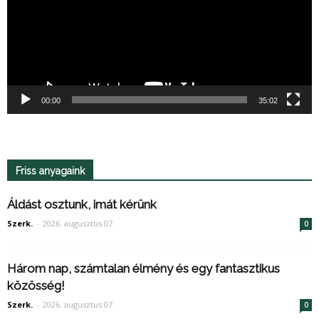
00:00
35:02
Friss anyagaink
Áldást osztunk, imát kérünk
Szerk.
-
2026. augusztus 07.
0
Három nap, számtalan élmény és egy fantasztikus
közösség!
Szerk.
-
2026. augusztus 07.
0