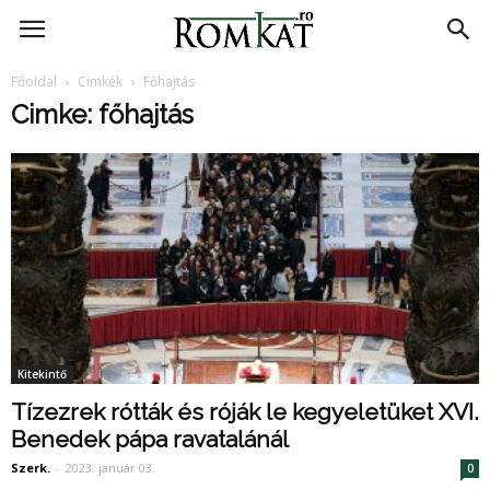
RomKat.ro
Főoldal
Cimkék
Főhajtás
Cimke: főhajtás
Kitekintő
Tízezrek rótták és róják le kegyeletüket XVI.
Benedek pápa ravatalánál
Szerk.
-
2023. január 03.
0