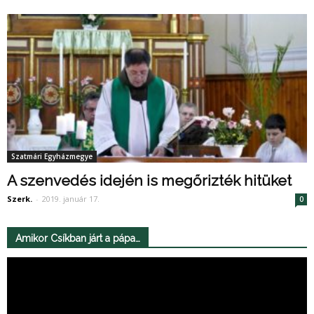
Szatmári Egyházmegye
A szenvedés idején is megőrizték hitüket
Szerk.
-
2019. január 17.
0
Amikor Csíkban járt a pápa…
Videólejátszó