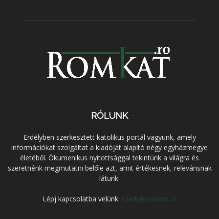
RÓLUNK
Erdélyben szerkesztett katolikus portál vagyunk, amely
információkat szolgáltat a kiadóját alapító négy egyházmegye
életéből. Ökumenikus nyitottsággal tekintünk a világra és
szeretnénk megmutatni belőle azt, amit értékesnek, relevánsnak
látunk.
Lépj kapcsolatba velünk:
szerk@verbum.ro