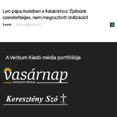
Leó pápa Assisiben a fiatalokhoz: Építsünk
szeretetteljes, nem megosztott civilizációt
Szerk.
-
2026. augusztus 07.
0
A Verbum Kiadó média portfóliója