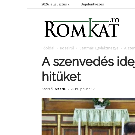
2026. augusztus 7.
Bejelentkezés
RomKa
Főoldal
Közelről
Szatmári Egyházmegye
A szen
A szenvedés ide
hitüket
Szerző:
Szerk.
-
2019. január 17.