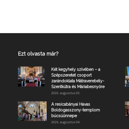
Ezt olvasta már?
Két kegyhely szívében – a
Szépszeretet csoport
zarándoklata Mátraverebély-
Szentkútra és Máriabesnyőre
2026. augusztus 03.
A resicabányai Havas
Boldogasszony-templom
búcsúünnepe
2026. augusztus 04.