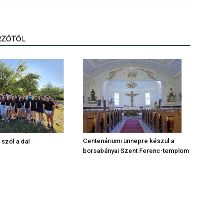
ERZŐTŐL
Centenáriumi ünnepre készül a
 szól a dal
borsabányai Szent Ferenc-templom