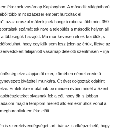
re emlékeznek vasárnap Kaplonyban. A második világháború
éből több mint százezer embert hurcoltak el
”, azaz oroszul málenkijnek hangzó robotra több mint 350
ortáltak számát tekintve a település a második helyen áll
la a többségük hazajött. Ma már kevesen élnek közülük, s
lőfordulhat, hogy egyikük sem lesz jelen az értük, illetve az
envedőkért felajánlott vasárnap délelőtti szentmisén – írja
 bűnösség elve alapján öt ezer, zömében német eredetű
gynevezett jóvátételi munkára. Öt évet dolgoztak odakint
edelve. Emlékükre mutatnak be minden évben misét a Szent
aplórészleteket olvasnak fel: a cél, hogy ők is jobban
kadalom majd a templom mellett álló emlékműhöz vonul a
 meghurcoltak emléke előtt.
is szeretetvendégséget tart, bár az is elképzelhető, hogy