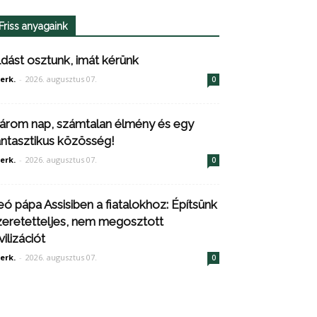
Friss anyagaink
ldást osztunk, imát kérünk
erk.
-
2026. augusztus 07.
0
árom nap, számtalan élmény és egy
antasztikus közösség!
erk.
-
2026. augusztus 07.
0
eó pápa Assisiben a fiatalokhoz: Építsünk
zeretetteljes, nem megosztott
vilizációt
erk.
-
2026. augusztus 07.
0