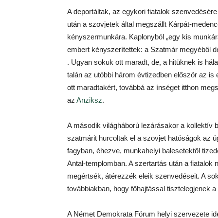
A deportáltak, az egykori fiatalok szenvedésé
után a szovjetek által megszállt Kárpát-medenc
kényszermunkára. Kaplonyból „egy kis munkára
embert kényszerítettek: a Szatmár megyéből dep
. Ugyan sokuk ott maradt, de, a hitüknek is há
talán az utóbbi három évtizedben először az is e
ott maradtakért, továbbá az ínséget itthon megsz
az
Anziksz
.
A második világháború lezárásakor a kollektív
szatmárit hurcoltak el a szovjet hatóságok az ú
fagyban, éhezve, munkahelyi balesetektől tiz
Antal-templomban. A szertartás után a fiatalok n
megértsék, átérezzék eleik szenvedéseit. A so
továbbiakban, hogy főhajtással tisztelegjenek a
A Német Demokrata Fórum helyi szervezete idén 