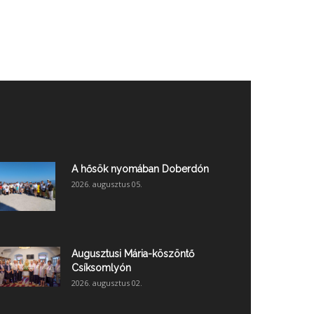
A hősök nyomában Doberdón
2026. augusztus 05.
Augusztusi Mária-köszöntő
Csíksomlyón
2026. augusztus 02.