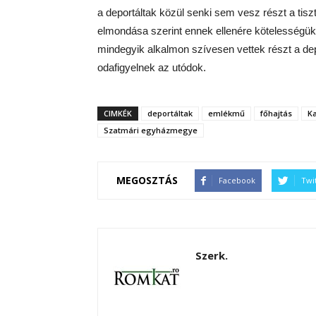
a deportáltak közül senki sem vesz részt a tis
elmondása szerint ennek ellenére kötelességükn
mindegyik alkalmon szívesen vettek részt a de
odafigyelnek az utódok.
CIMKÉK
deportáltak
emlékmű
főhajtás
K
Szatmári egyházmegye
MEGOSZTÁS
Facebook
Twi
Szerk.