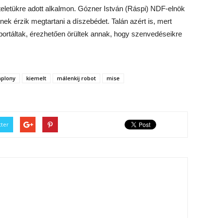
zteletükre adott alkalmon. Gózner István (Ráspi) NDF-elnök
ek érzik megtartani a díszebédet. Talán azért is, mert
portáltak, érezhetően örültek annak, hogy szenvedéseikre
aplony
kiemelt
málenkij robot
mise
tter