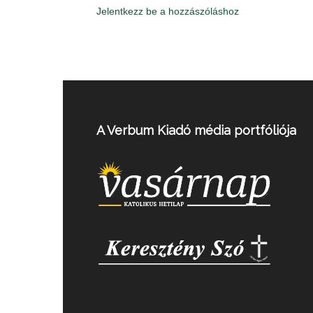
Jelentkezz be a hozzászóláshoz
A Verbum Kiadó média portfóliója