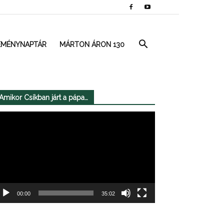
EMÉNYNAPTÁR
MÁRTON ÁRON 130
Amikor Csíkban járt a pápa…
deólejátszó
00:00
35:02