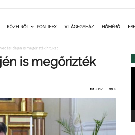
t.ro
KÖZELRŐL
PONTIFEX
VILÁGEGYHÁZ
HŐMÉRŐ
ES
vedés idején is megőrizték hitüket
jén is megőrizték
Vi
2152
0