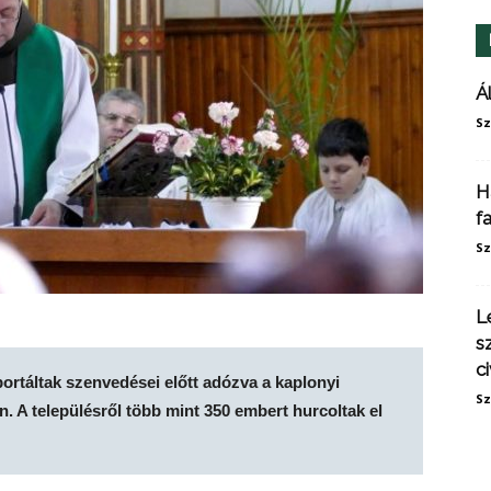
Á
Sz
H
f
Sz
L
s
ci
rtáltak szenvedései előtt adózva a kaplonyi
Sz
. A településről több mint 350 embert hurcoltak el