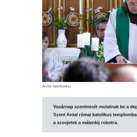
Archív fotó/Anziksz
Vasárnap szentmisét mutatnak be a depo
Szent Antal római katolikus templomban
a szovjetek a málenkij robotra.