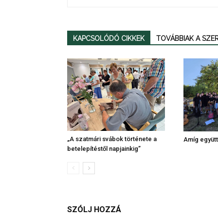
KAPCSOLÓDÓ CIKKEK
TOVÁBBIAK A SZ
„A szatmári svábok története a
Amíg együtt
betelepítéstől napjainkig”
SZÓLJ HOZZÁ