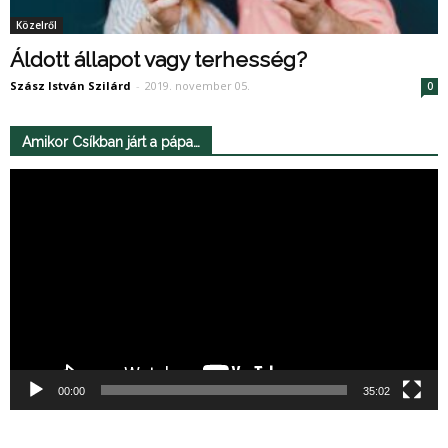
Közelről
Áldott állapot vagy terhesség?
Szász István Szilárd
-
2019. november 05.
0
Amikor Csíkban járt a pápa…
Videólejátszó
00:00
35:02