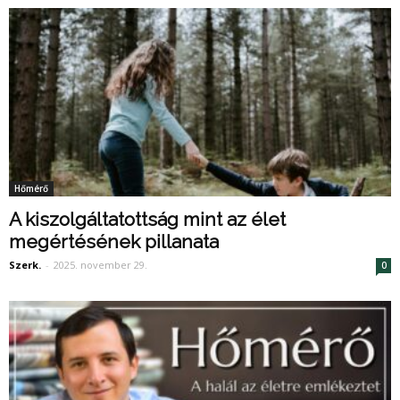
Hőmérő
A kiszolgáltatottság mint az élet
megértésének pillanata
Szerk.
-
2025. november 29.
0