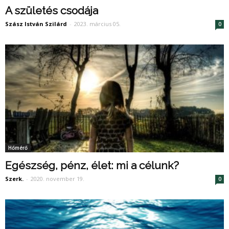
A születés csodája
Szász István Szilárd
-
2023. március 05.
0
Hőmérő
Egészség, pénz, élet: mi a célunk?
Szerk.
-
2020. november 19.
0