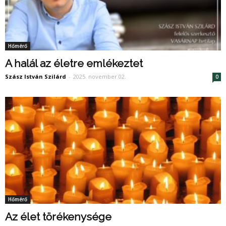
Hőmérő
A halál az életre emlékeztet
Szász István Szilárd
-
2025. november 02.
0
Hőmérő
Az élet törékenysége