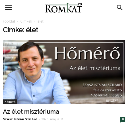
RomKat.ro
Főoldal
Cimkék
élet
Cimke: élet
Hőmérő
Az élet misztériuma
Szász István Szilárd
-
2026. május 31.
0