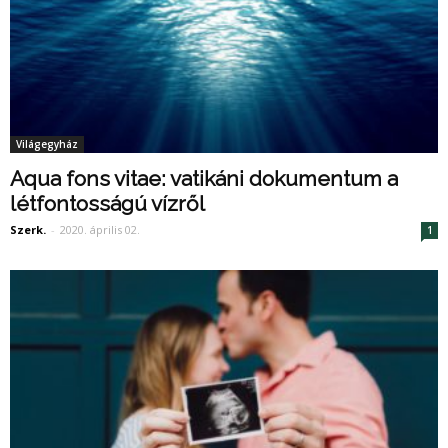
Világegyház
Aqua fons vitae: vatikáni dokumentum a
létfontosságú vízről
Szerk.
-
2020. április 02.
1