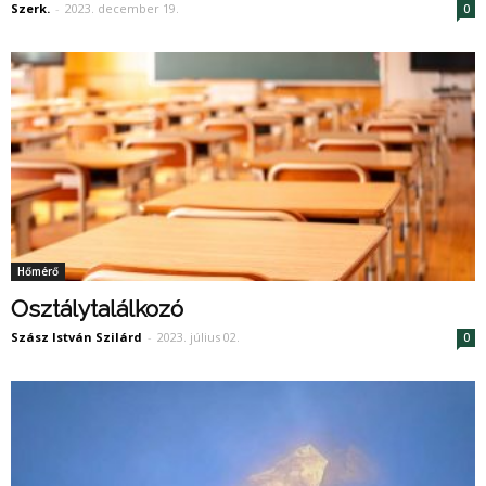
Szerk.
-
2023. december 19.
0
Hőmérő
Osztálytalálkozó
Szász István Szilárd
-
2023. július 02.
0