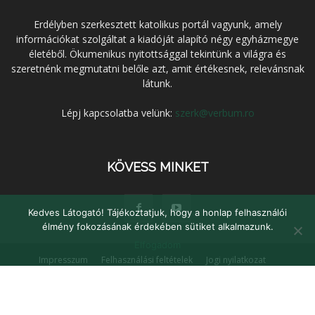
Erdélyben szerkesztett katolikus portál vagyunk, amely
információkat szolgáltat a kiadóját alapító négy egyházmegye
életéből. Ökumenikus nyitottsággal tekintünk a világra és
szeretnénk megmutatni belőle azt, amit értékesnek, relevánsnak
látunk.
Lépj kapcsolatba velünk:
szerk@verbum.ro
KÖVESS MINKET
Kedves Látogató! Tájékoztatjuk, hogy a honlap felhasználói
élmény fokozásának érdekében sütiket alkalmazunk.
Elfogadom
Impresszum
Felhasználási feltételek
Jogi nyilatkozat
Adatvédelem
Médiaajánlat
Kapcsolat
© Verbum Keresztény Kulturális Egyesület