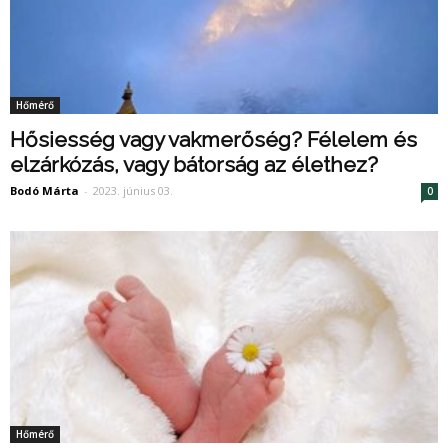
Hőmérő
Hősiesség vagy vakmerőség? Félelem és
elzárkózás, vagy bátorság az élethez?
Bodó Márta
-
2023. június 03.
0
Hőmérő