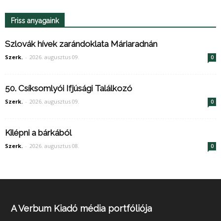
Friss anyagaink
Szlovák hívek zarándoklata Máriaradnán
Szerk.
-
2026. augusztus 09.
0
50. Csíksomlyói Ifjúsági Találkozó
Szerk.
-
2026. augusztus 09.
0
Kilépni a bárkából
Szerk.
-
2026. augusztus 08.
0
A Verbum Kiadó média portfóliója