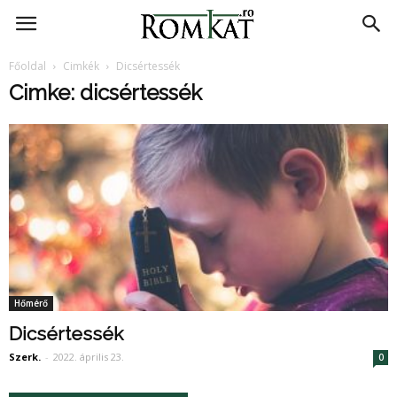
RomKat.ro
Főoldal
Cimkék
Dicsértessék
Cimke: dicsértessék
Hőmérő
Dicsértessék
Szerk.
-
2022. április 23.
0