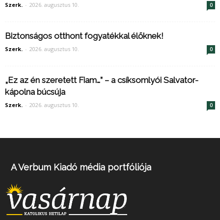
Szerk.
-
2026. augusztus 10.
0
Biztonságos otthont fogyatékkal élőknek!
Szerk.
-
2026. augusztus 10.
0
„Ez az én szeretett Fiam…” – a csíksomlyói Salvator-
kápolna búcsúja
Szerk.
-
2026. augusztus 10.
0
A Verbum Kiadó média portfóliója