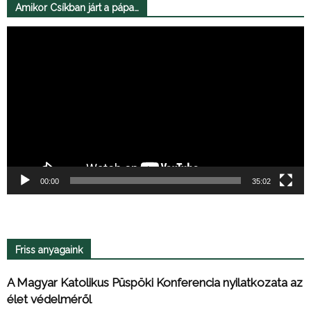
Amikor Csíkban járt a pápa…
Videólejátszó
00:00
35:02
Friss anyagaink
A Magyar Katolikus Püspöki Konferencia nyilatkozata az
élet védelméről