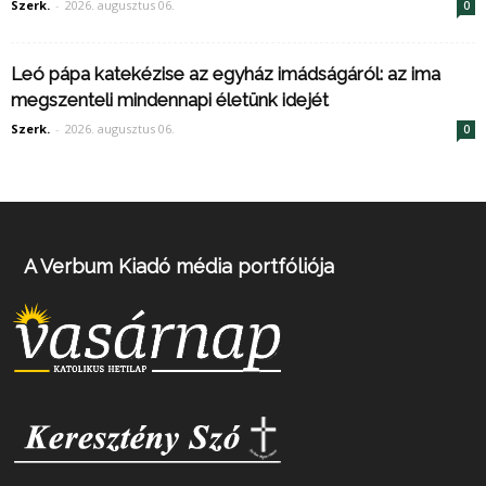
Szerk.
-
2026. augusztus 06.
0
Leó pápa katekézise az egyház imádságáról: az ima
megszenteli mindennapi életünk idejét
Szerk.
-
2026. augusztus 06.
0
A Verbum Kiadó média portfóliója