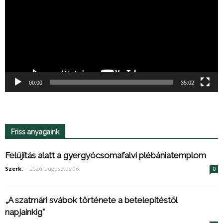
00:00
35:02
Friss anyagaink
Felújítás alatt a gyergyócsomafalvi plébániatemplom
Szerk.
-
2026. augusztus 06.
0
„A szatmári svábok története a betelepítéstől
napjainkig”