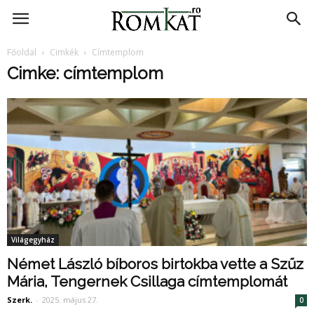
RomKat.ro
Főoldal
Cimkék
Címtemplom
Cimke: címtemplom
Világegyház
Német László bíboros birtokba vette a Szűz
Mária, Tengernek Csillaga címtemplomát
Szerk.
-
2025. május 27.
0