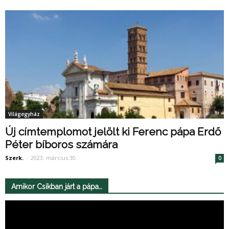
Világegyház
Új címtemplomot jelölt ki Ferenc pápa Erdő
Péter bíboros számára
Szerk.
-
2023. március 30.
0
Amikor Csíkban járt a pápa…
Videólejátszó