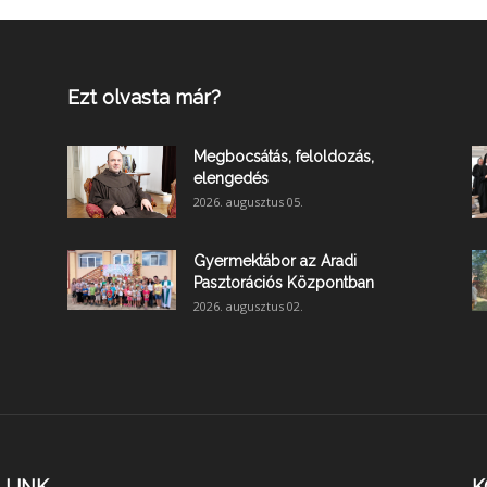
Ezt olvasta már?
Megbocsátás, feloldozás,
elengedés
2026. augusztus 05.
Gyermektábor az Aradi
Pasztorációs Központban
2026. augusztus 02.
LUNK
K