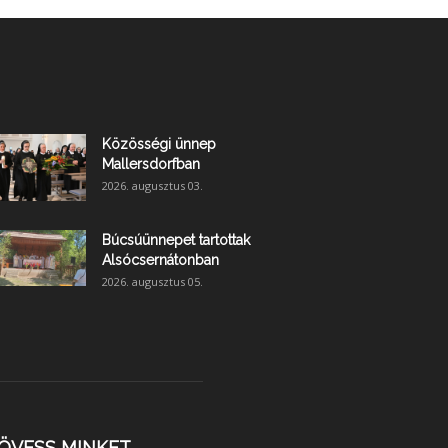
Közösségi ünnep
Mallersdorfban
2026. augusztus 03.
Búcsúünnepet tartottak
Alsócsernátonban
2026. augusztus 05.
ÖVESS MINKET