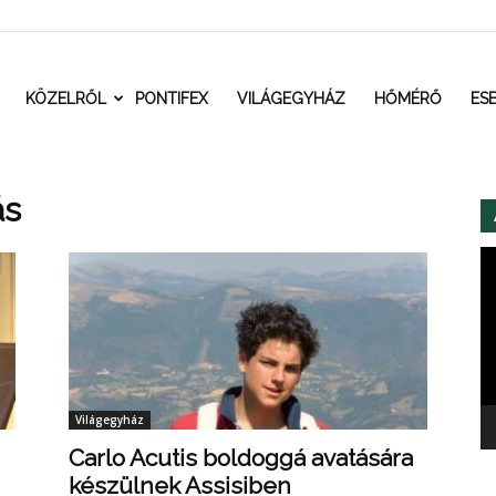
t.ro
KÖZELRŐL
PONTIFEX
VILÁGEGYHÁZ
HŐMÉRŐ
ES
ás
Vi
Világegyház
Carlo Acutis boldoggá avatására
készülnek Assisiben