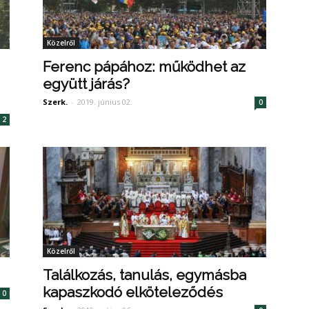
Közelről
Ferenc pápához: működhet az
együtt járás?
Szerk.
-
2019. június 02.
0
2
Közelről
Találkozás, tanulás, egymásba
kapaszkodó elköteleződés
0