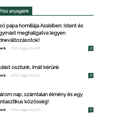
Friss anyagaink
eó pápa homíliája Assisiben: Istent és
gymást meghallgatva legyen
zíneváltozásotok!
erk.
-
2026. augusztus 08.
0
ldást osztunk, imát kérünk
erk.
-
2026. augusztus 07.
0
árom nap, számtalan élmény és egy
antasztikus közösség!
erk.
-
2026. augusztus 07.
0