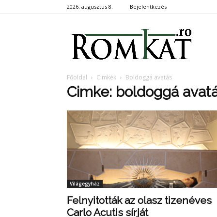
2026. augusztus 8.
Bejelentkezés
RomKa
Főoldal
Cimkék
Boldoggá avatás
Cimke: boldoggá avat
Világegyház
Felnyitották az olasz tizenéves
Carlo Acutis sírját