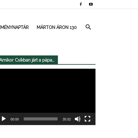
EMÉNYNAPTÁR
MÁRTON ÁRON 130
Amikor Csíkban járt a pápa…
deólejátszó
00:00
35:02