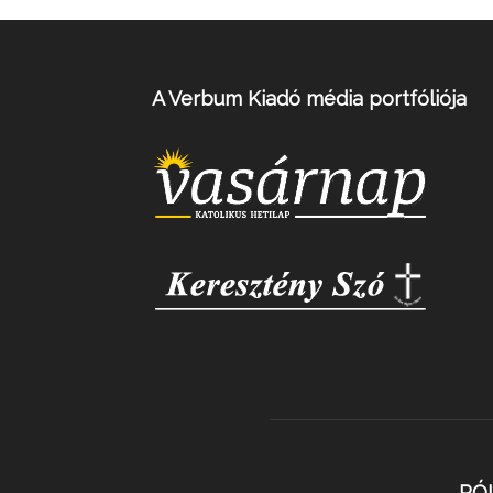
A Verbum Kiadó média portfóliója
RÓ