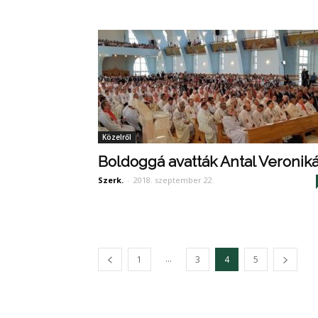
Közelről
Boldoggá avatták Antal Veroniká
Szerk.
-
2018. szeptember 22.
...
1
3
4
5