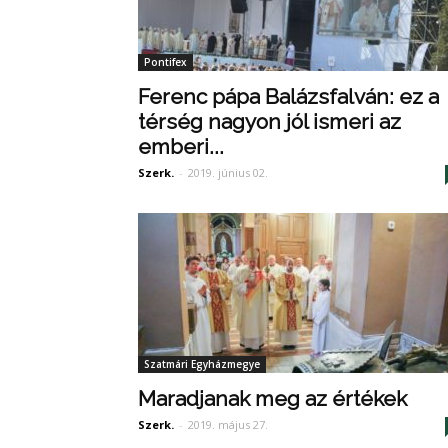
Pontifex
Ferenc pápa Balázsfalván: ez a
térség nagyon jól ismeri az
emberi...
Szerk.
-
2019. június 02.
Szatmári Egyházmegye
Maradjanak meg az értékek
Szerk.
-
2019. május 27.