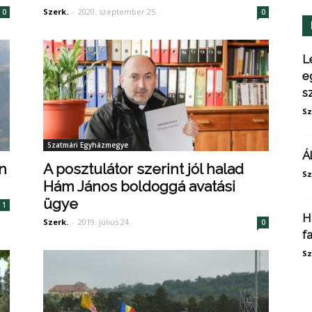
Szerk.
-
2020. szeptember 25.
0
0
L
e
s
Sz
Szatmári Egyházmegye
Á
n
A posztulátor szerint jól halad
Sz
Hám János boldoggá avatási
ügye
1
H
Szerk.
-
2019. július 24.
0
f
Sz