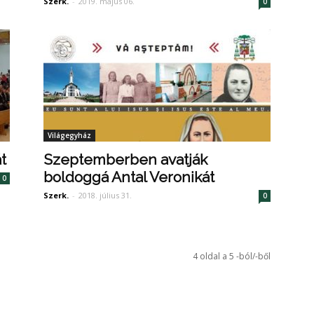
Szerk.
-
2019. május 06.
0
Világegyház
t
Szeptemberben avatják
boldoggá Antal Veronikát
0
Szerk.
-
2018. július 31.
0
4 oldal a 5 -ból/-ből