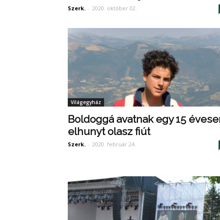
Szerk.
-
2020. október 02.
Világegyház
Boldoggá avatnak egy 15 évese
elhunyt olasz fiút
Szerk.
-
2020. február 24.