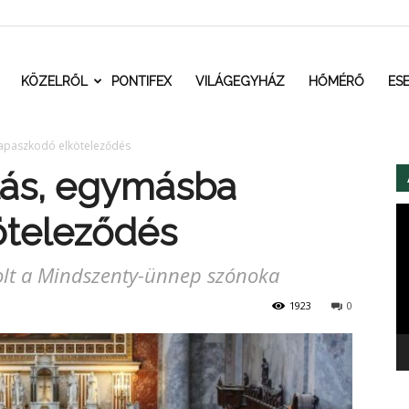
t.ro
KÖZELRŐL
PONTIFEX
VILÁGEGYHÁZ
HŐMÉRŐ
ES
kapaszkodó elköteleződés
ulás, egymásba
Vi
öteleződés
olt a Mindszenty-ünnep szónoka
1923
0