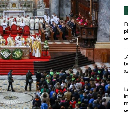
F
p
Sz
„
b
Sz
L
i
m
Sz