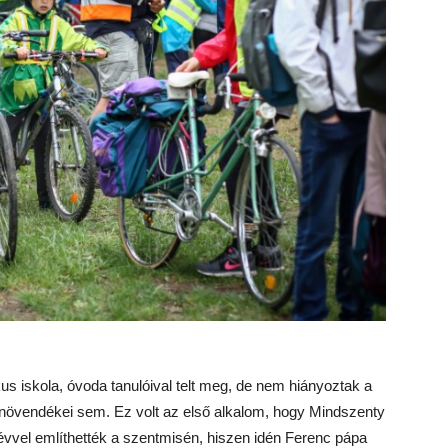
s iskola, óvoda tanulóival telt meg, de nem hiányoztak a
növendékei sem. Ez volt az első alkalom, hogy Mindszenty
névvel említhették a szentmisén, hiszen idén Ferenc pápa