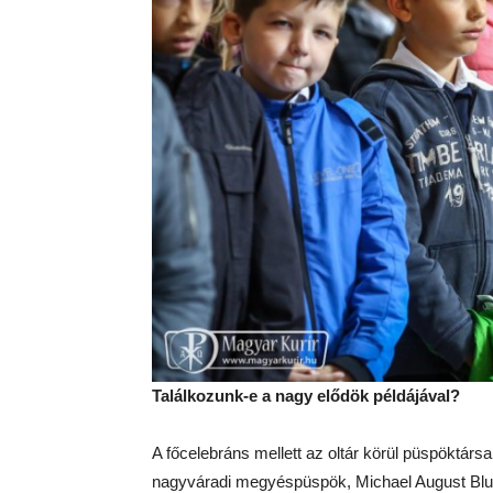
Találkozunk-e a nagy elődök példájával?
A főcelebráns mellett az oltár körül püspöktár
nagyváradi megyéspüspök, Michael August Blum