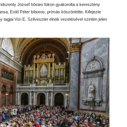
indszenty József hősies fokon gyakorolta a keresztény
nsa, Erdő Péter bíboros, prímás köszöntötte. Kifejezte
tagjai Vizi E. Szilveszter elnök vezetésével szintén jelen