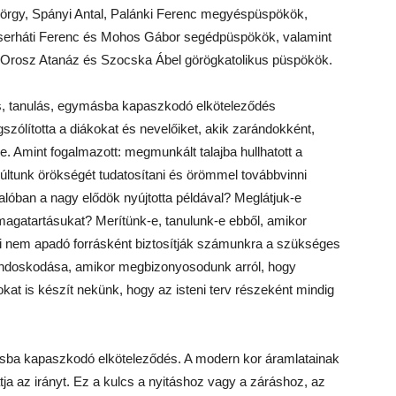
örgy, Spányi Antal, Palánki Ferenc megyéspüspökök,
erháti Ferenc és Mohos Gábor segédpüspökök, valamint
, Orosz Atanáz és Szocska Ábel görögkatolikus püspökök.
s, tanulás, egymásba kapaszkodó elköteleződés
ólította a diákokat és nevelőiket, akik zarándokként,
e. Amint fogalmazott: megmunkált talajba hullhatott a
múltunk örökségét tudatosítani és örömmel továbbvinni
alóban a nagy elődök nyújtotta példával? Meglátjuk-e
agatartásukat? Merítünk-e, tanulunk-e ebből, amikor
 ki nem apadó forrásként biztosítják számunkra a szükséges
gondoskodása, amikor megbizonyosodunk arról, hogy
kat is készít nekünk, hogy az isteni terv részeként mindig
ba kapaszkodó elköteleződés. A modern kor áramlatainak
 az irányt. Ez a kulcs a nyitáshoz vagy a záráshoz, az