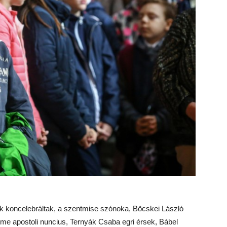
sak koncelebráltak, a szentmise szónoka, Böcskei László
e apostoli nuncius, Ternyák Csaba egri érsek, Bábel