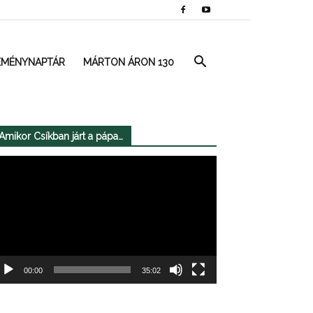
EMÉNYNAPTÁR
MÁRTON ÁRON 130
Amikor Csíkban járt a pápa…
deólejátszó
00:00
35:02