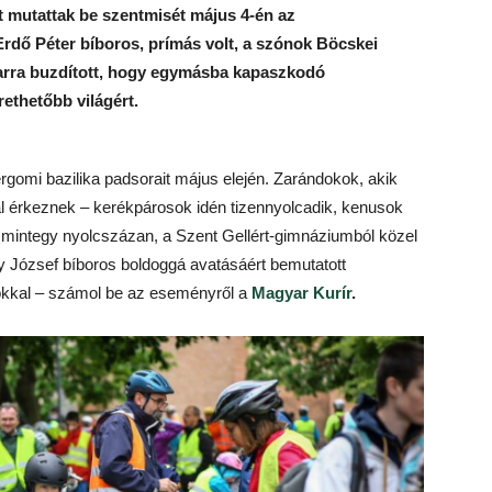
 mutattak be szentmisét május 4-én az
Erdő Péter bíboros, prímás volt, a szónok Böcskei
arra buzdított, hogy egymásba kapaszkodó
ethetőbb világért.
tergomi bazilika padsorait május elején. Zarándokok, akik
l érkeznek – kerékpárosok idén tizennyolcadik, kenusok
l mintegy nyolcszázan, a Szent Gellért-gimnáziumból közel
 József bíboros boldoggá avatásáért bemutatott
okkal – számol be az eseményről a
Magyar Kurír
.