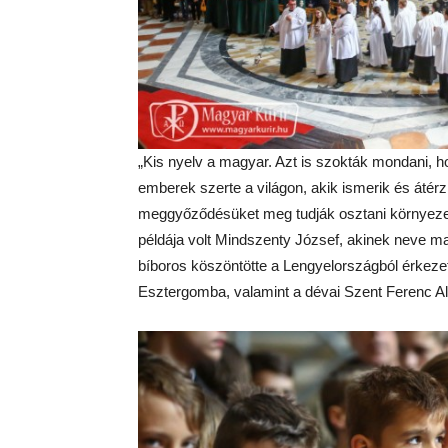
„Kis nyelv a magyar. Azt is szokták mondani, 
emberek szerte a világon, akik ismerik és átérz
meggyőződésüket meg tudják osztani környezetü
példája volt Mindszenty József, akinek neve ma 
bíboros köszöntötte a Lengyelországból érkezet
Esztergomba, valamint a dévai Szent Ferenc Al