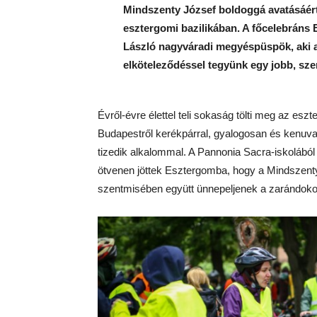
Mindszenty József boldoggá avatásáért
esztergomi bazilikában. A főcelebráns 
László nagyváradi megyéspüspök, aki 
elköteleződéssel tegyünk egy jobb, szer
Évről-évre élettel teli sokaság tölti meg az esz
Budapestről kerékpárral, gyalogosan és kenuva
tizedik alkalommal. A Pannonia Sacra-iskolábó
ötvenen jöttek Esztergomba, hogy a Mindszenty
szentmisében együtt ünnepeljenek a zarándok