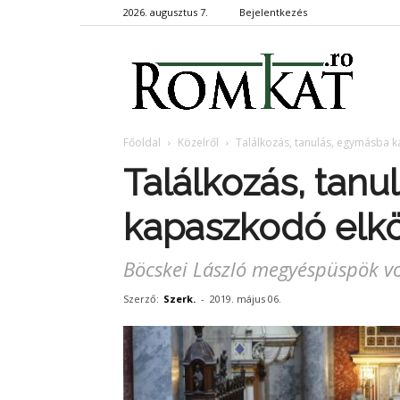
2026. augusztus 7.
Bejelentkezés
RomKa
Főoldal
Közelről
Találkozás, tanulás, egymásba 
Találkozás, tan
kapaszkodó elk
Böcskei László megyéspüspök v
Szerző:
Szerk.
-
2019. május 06.