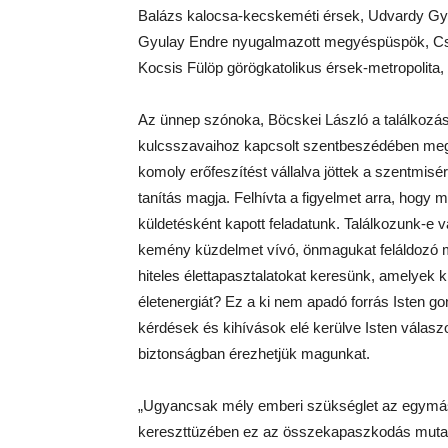
Balázs kalocsa-kecskeméti érsek, Udvardy Gy
Gyulay Endre nyugalmazott megyéspüspök, Cs
Kocsis Fülöp görögkatolikus érsek-metropolita
Az ünnep szónoka, Böcskei László a találkozá
kulcsszavaihoz kapcsolt szentbeszédében megsz
komoly erőfeszítést vállalva jöttek a szentmisér
tanítás magja. Felhívta a figyelmet arra, hogy 
küldetésként kapott feladatunk. Találkozunk-e v
kemény küzdelmet vívó, önmagukat feláldozó m
hiteles élettapasztalatokat keresünk, amelyek
életenergiát? Ez a ki nem apadó forrás Isten 
kérdések és kihívások elé kerülve Isten válaszo
biztonságban érezhetjük magunkat.
„Ugyancsak mély emberi szükséglet az egymás
kereszttüzében ez az összekapaszkodás mutatja