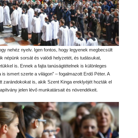
hogy nehéz nyelv. Igen fontos, hogy legyenek megbecsült
ik népünk sorsát és valódi helyzetét, és tudásukat,
kkel is. Ennek a fajta tanúságtételnek is különleges
is ismert szerte a világon” – fogalmazott Erdő Péter. A
t zarándokokat is, akik Szent Kinga ereklyéjét hozták el
apítvány jelen lévő munkatársait és növendékeit.