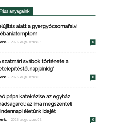
Friss anyagaink
elújítás alatt a gyergyócsomafalvi
lébániatemplom
erk.
-
2026. augusztus 06.
0
A szatmári svábok története a
etelepítéstől napjainkig”
erk.
-
2026. augusztus 06.
0
eó pápa katekézise az egyház
mádságáról: az ima megszenteli
indennapi életünk idejét
erk.
-
2026. augusztus 06.
0