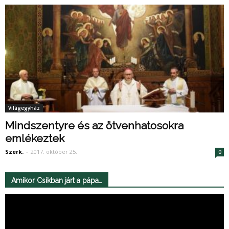
Világegyház
Mindszentyre és az ötvenhatosokra
emlékeztek
Szerk.
-
2017. október 25.
0
Amikor Csíkban járt a pápa…
Videólejátszó