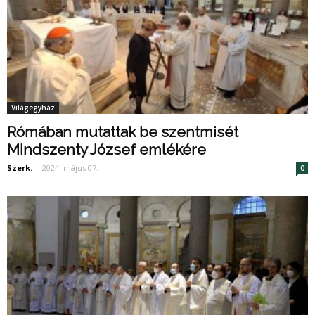
Világegyház
Rómában mutattak be szentmisét
Mindszenty József emlékére
Szerk.
-
2024. május 07.
0