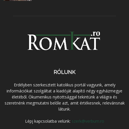
RÓLUNK
Erdélyben szerkesztett katolikus portál vagyunk, amely
információkat szolgáltat a kiadóját alapító négy egyházmegye
életéből. Ökumenikus nyitottsággal tekintünk a világra és
szeretnénk megmutatni belőle azt, amit értékesnek, relevánsnak
látunk.
Lépj kapcsolatba velünk:
szerk@verbum.ro