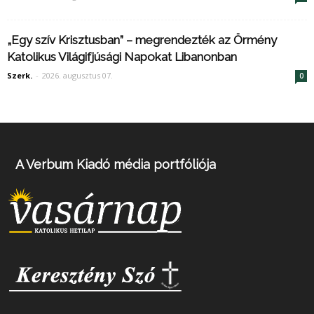
„Egy szív Krisztusban” – megrendezték az Örmény
Katolikus Világifjúsági Napokat Libanonban
Szerk.
-
2026. augusztus 07.
0
A Verbum Kiadó média portfóliója