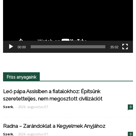
00:00
35:02
Friss anyagaink
Leó pápa Assisiben a fiatalokhoz: Építsünk
szeretetteljes, nem megosztott civilizációt
Szerk.
-
2026. augusztus 07.
0
Radna – Zarándoklat a Kegyelmek Anyjához
Szerk.
-
2026. augusztus 07.
0