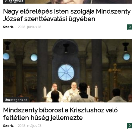
Világegyház
Nagy előrelépés Isten szolgája Mindszenty
József szenttéavatási ügyében
Szerk.
-
2018. június 18.
0
Uncategorized
Mindszenty bíborost a Krisztushoz való
feltétlen hűség jellemezte
Szerk.
-
2018. május 03.
0