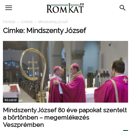
RomKat.ro
Főoldal
Cimkék
Mindszenty József
Cimke: Mindszenty József
Közelről
Mindszenty József 80 éve papokat szentelt
a börtönben – megemlékezés
Veszprémben