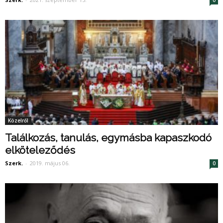
Közelről
Találkozás, tanulás, egymásba kapaszkodó
elköteleződés
Szerk.
-
2019. május 06.
0