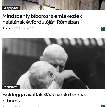
Világegyház
Mindszenty bíborosra emlékeztek
halálának évfordulóján Rómában
Szerk.
-
2022. május 07.
0
Világegyház
Boldoggá avatták Wyszynski lengyel
bíborost
Szerk.
-
2021. szeptember 15.
0