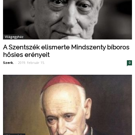
Világegyház
A Szentszék elismerte Mindszenty bíboros
hősies erényeit
Szerk.
-
2019. február 15.
0