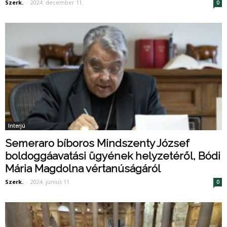
Szerk.
-
2024. december 11.
0
Interjú
Semeraro bíboros Mindszenty József
boldoggáavatási ügyének helyzetéről, Bódi
Mária Magdolna vértanúságáról
Szerk.
-
2024. június 11.
0